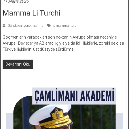
11 Mayıs 2025
Mamma Li Turchi
Gönderen: yonetmen
li
,
mamma
,
turchi
Göçmenlerin varacakları son noktanın Avrupa olması nedeniyle,
Avrupalı Devletler ya AB aracılığıyla ya da ikili ilişkilerle, zoraki de olsa
Türkiye ilişkilerini üst düzeyde sürdürme
Devamını Oku