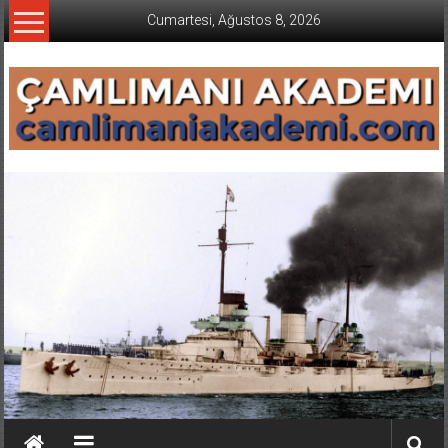
İçeriğe
Cumartesi, Ağustos 8, 2026
geç
CAMLIMANI
AKADEMI