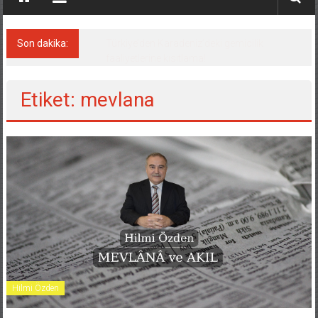
Son dakika:
Denizcilik sektörü, Alsancak Limanı’ndan
memnun
Etiket: mevlana
Hilmi Özden