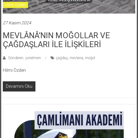
Hilmi Özden
27 Kasım 2024
MEVLÂNÂ’NIN MOĞOLLAR VE
ÇAĞDAŞLARI İLE İLİŞKİLERİ
Gönderen: yonetmen
çağdaş
,
mevlana
,
moğol
Hilmi Özden
Devamını Oku