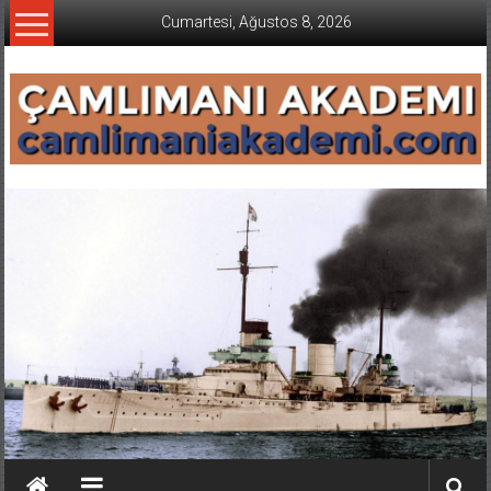
İçeriğe
Cumartesi, Ağustos 8, 2026
geç
CAMLIMANI
AKADEMI