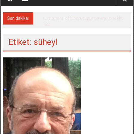
Son dakika:
Yunan gemisine dron saldırısı: bir ölü
Etiket: süheyl