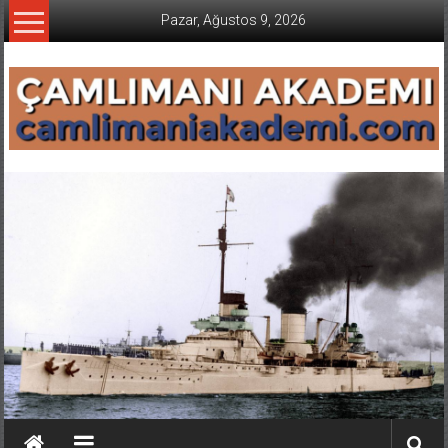
İçeriğe
Pazar, Ağustos 9, 2026
geç
CAMLIMANI
AKADEMI