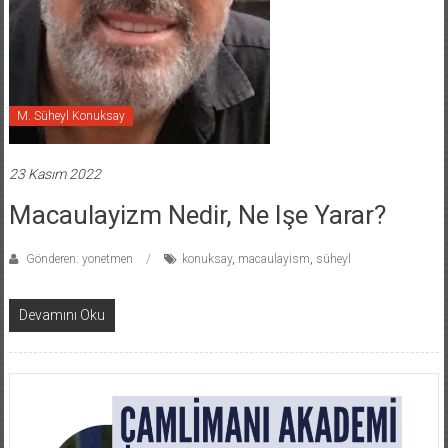
M. Süheyl Konuksay
23 Kasım 2022
Macaulayizm Nedir, Ne Işe Yarar?
Gönderen: yonetmen
konuksay
,
macaulayism
,
süheyl
Devamını Oku