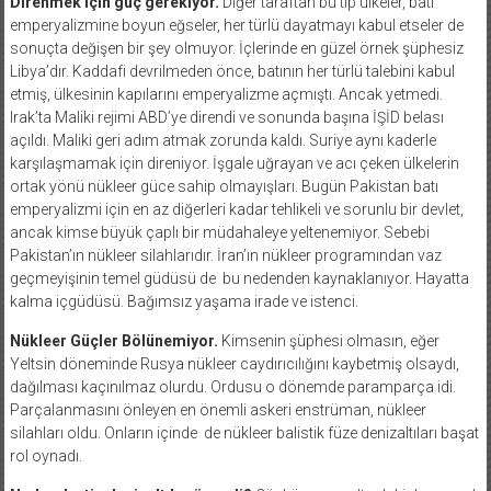
Direnmek için güç gerekiyor.
Diğer taraftan bu tip ülkeler, batı
emperyalizmine boyun eğseler, her türlü dayatmayı kabul etseler de
sonuçta değişen bir şey olmuyor. İçlerinde en güzel örnek şüphesiz
Libya’dır. Kaddafi devrilmeden önce, batının her türlü talebini kabul
etmiş, ülkesinin kapılarını emperyalizme açmıştı. Ancak yetmedi.
Irak’ta Maliki rejimi ABD’ye direndi ve sonunda başına İŞİD belası
açıldı. Maliki geri adım atmak zorunda kaldı. Suriye aynı kaderle
karşılaşmamak için direniyor. İşgale uğrayan ve acı çeken ülkelerin
ortak yönü nükleer güce sahip olmayışları. Bugün Pakistan batı
emperyalizmi için en az diğerleri kadar tehlikeli ve sorunlu bir devlet,
ancak kimse büyük çaplı bir müdahaleye yeltenemiyor. Sebebi
Pakistan’ın nükleer silahlarıdır. İran’ın nükleer programından vaz
geçmeyişinin temel güdüsü de
bu nedenden kaynaklanıyor. Hayatta
kalma içgüdüsü. Bağımsız yaşama irade ve istenci.
Nükleer Güçler Bölünemiyor.
Kimsenin şüphesi olmasın, eğer
Yeltsin döneminde Rusya nükleer caydırıcılığını kaybetmiş olsaydı,
dağılması kaçınılmaz olurdu. Ordusu o dönemde paramparça idi.
Parçalanmasını önleyen en önemli askeri enstrüman, nükleer
silahları oldu. Onların içinde
de nükleer balistik füze denizaltıları başat
rol oynadı.