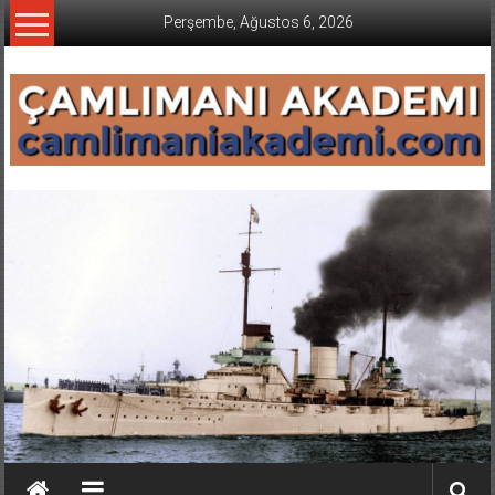
İçeriğe
Perşembe, Ağustos 6, 2026
geç
CAMLIMANI
AKADEMI