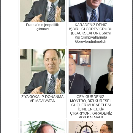
Fransa’nın jeopolitik
KARADENİZ DENİZ
çıkmazı
İŞBİRLİĞİ GÖREV GRUBU
(BLACKSEAFOR), Sochi
Kış Olimpiyatlarında
Görevlendirilmelidir
ZİYA GÖKALP, DONANMA
CEM GÜRDENİZ:
VE MAVİ VATAN
MONTRÖ, BİZİ KÜRESEL
GÜÇLER MÜCADELESİ
İÇİNDEN ÇEKİP
ÇIKARIYOR, KARADENİZ
BOŞ KALMALI!