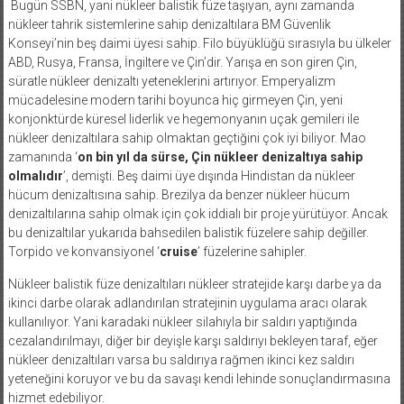
Bugün SSBN, yani nükleer balistik füze taşıyan, aynı zamanda
nükleer tahrik sistemlerine sahip denizaltılara BM Güvenlik
Konseyi’nin beş daimi üyesi sahip. Filo büyüklüğü sırasıyla bu ülkeler
ABD, Rusya, Fransa, İngiltere ve Çin’dir. Yarışa en son giren Çin,
süratle nükleer denizaltı yeteneklerini artırıyor. Emperyalizm
mücadelesine modern tarihi boyunca hiç girmeyen Çin, yeni
konjonktürde küresel liderlik ve hegemonyanın uçak gemileri ile
nükleer denizaltılara sahip olmaktan geçtiğini çok iyi biliyor. Mao
zamanında ‘
on bin yıl da sürse, Çin nükleer denizaltıya sahip
olmalıdır
’, demişti. Beş daimi üye dışında Hindistan da nükleer
hücum denizaltısına sahip. Brezilya da benzer nükleer hücum
denizaltılarına sahip olmak için çok iddialı bir proje yürütüyor. Ancak
bu denizaltılar yukarıda bahsedilen balistik füzelere sahip değiller.
Torpido ve konvansiyonel ‘
cruise
’ füzelerine sahipler.
Nükleer balistik füze denizaltıları nükleer stratejide karşı darbe ya da
ikinci darbe olarak adlandırılan stratejinin uygulama aracı olarak
kullanılıyor. Yani karadaki nükleer silahıyla bir saldırı yaptığında
cezalandırılmayı, diğer bir deyişle karşı saldırıyı bekleyen taraf, eğer
nükleer denizaltıları varsa bu saldırıya rağmen ikinci kez saldırı
yeteneğini koruyor ve bu da savaşı kendi lehinde sonuçlandırmasına
hizmet edebiliyor.