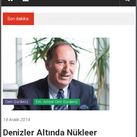
Son dakika:
Avrupa’nın genç liderleri İstanbul’da buluştu
Cem Gürdeniz
Em. Amiral Cem Gürdeniz
14 Aralık 2014
Denizler Altında Nükleer