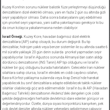
Kuzey Kore’nin sorunu nükleer balistik füze yerleştirmeyi düşündüğü
denizaltıların dizel elektrikli olması, yani en fazla 2 gün su altında gizli
seyir yapabiliyor olması. Daha sonra bataryalarını şarj edebilmesi
için şnorkel seyri yapması, yani satha yakınlaşması gerekiyor ki bu
da onun kolayca yakalanmasına neden olabiliyor.
İsrail Örneği.
Kuzey Kore, havadan bağımsız dizel elektrik
denizaltılara (AIP) sahip olsaydı, bu durum değişirdi. Bu tip
denizaltılar, hidrojen yakıtı veya benzer sistemler ile su altında saatte 6
mil süratle yaklaşık 20 gün derin sularda
şnorkel yapmadan seyir
yapabiliyorlar. İsrail’in Ağustos sonunda Almanya’dan satın aldığı
dördüncü denizaltısının (INS Tanin) AIP tipi olduğunu ve İsrail’in
nükleer bir güç olduğunu burada hatırlatalım. Gelecekte İran nükleer
silahlara sahip olursa, İsrail’in elindeki en ciddi caydırıcı silahın,
Basra Körfezi yaklaşma sularında veya Arap Denizi’nde harekat
yapabilecek bu sınıf denizaltılara adapte edilebilecek taktik nükleer
silahlar olabileceği göz ardı edilmemelidir. İsrail’in bu ilk AIP (Havadan
Bağımsız Tahrikli) denizaltısının Akdeniz’deki dengeleri çok ciddi
şekilde değiştireceğini herhalde devletimizi idare edenler görüyor ve
değerlendiriyordur. Özetle, dünya siyasi konjonktürü karışırken, pek
çok devlet denizler altında nükleer yeteneğini geliştirmeye çalışıyor.