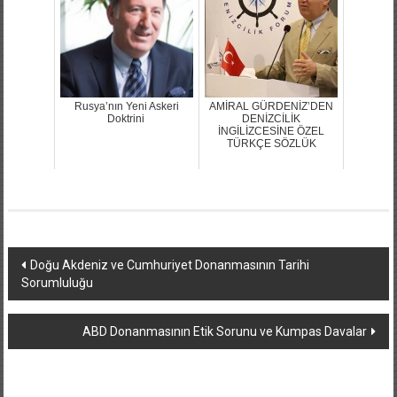
Rusya’nın Yeni Askeri
AMİRAL GÜRDENİZ’DEN
Doktrini
DENİZCİLİK
İNGİLİZCESİNE ÖZEL
TÜRKÇE SÖZLÜK
Yazı
Doğu Akdeniz ve Cumhuriyet Donanmasının Tarihi
Sorumluluğu
dolaşımı
ABD Donanmasının Etik Sorunu ve Kumpas Davalar