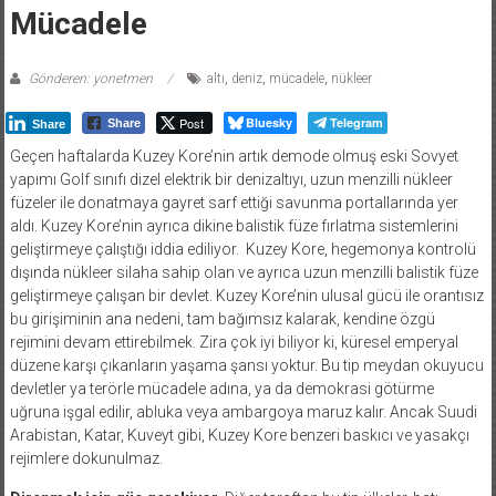
Mücadele
Gönderen: yonetmen
altı
,
deniz
,
mücadele
,
nükleer
Post
Bluesky
Telegram
Share
Share
Geçen haftalarda Kuzey Kore’nin artık demode olmuş eski Sovyet
yapımı Golf sınıfı dizel elektrik bir denizaltıyı, uzun menzilli nükleer
füzeler ile donatmaya gayret sarf ettiği savunma portallarında yer
aldı. Kuzey Kore’nin ayrıca dikine balistik füze fırlatma sistemlerini
geliştirmeye çalıştığı iddia ediliyor.
Kuzey Kore, hegemonya kontrolü
dışında nükleer silaha sahip olan ve ayrıca uzun menzilli balistik füze
geliştirmeye çalışan bir devlet. Kuzey Kore’nin ulusal gücü ile orantısız
bu girişiminin ana nedeni, tam bağımsız kalarak, kendine özgü
rejimini devam ettirebilmek. Zira çok iyi biliyor ki, küresel emperyal
düzene karşı çıkanların yaşama şansı yoktur. Bu tip meydan okuyucu
devletler ya terörle mücadele adına, ya da demokrasi götürme
uğruna işgal edilir, abluka veya ambargoya maruz kalır. Ancak Suudi
Arabistan, Katar, Kuveyt gibi, Kuzey Kore benzeri baskıcı ve yasakçı
rejimlere dokunulmaz.