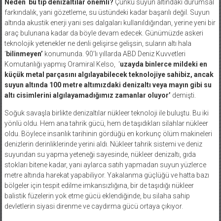
Neden
bu tip denizaltılar önemli?
Çünkü suyun altındaki durumsal
farkındalık, yani gözetleme, su üstündeki kadar başarılı değil. Suyun
altında akustik enerji yani ses dalgaları kullanıldığından, yerine yeni bir
araç bulunana kadar da böyle devam edecek. Günümüzde askeri
teknolojik yetenekler ne denli gelişirse gelişsin, suların altı hala
‘
bilinmeyen’
konumunda. 90’lı yıllarda ABD Deniz Kuvvetleri
Komutanlığı yapmış Oramiral Kelso,
‘
uzayda binlerce mildeki en
küçük metal parçasını algılayabilecek teknolojiye sahibiz, ancak
suyun altında 100 metre altımızdaki denizaltı veya mayın gibi su
altı cisimlerini algılayamadığımız zamanlar oluyor’
demişti.
Soğuk savaşla birlikte denizaltılar nükleer teknoloji ile buluştu. Bu iki
yönlü oldu. Hem ana tahrik gücü, hem de taşıdıkları silahlar nükleer
oldu. Böylece insanlık tarihinin gördüğü en korkunç ölüm makineleri
denizlerin derinliklerinde yerini aldı. Nükleer tahrik sistemi ve deniz
suyundan su yapma yeteneği sayesinde, nükleer denizaltı, gıda
stokları bitene kadar, yani aylarca satıh yapmadan suyun yüzlerce
metre altında harekat yapabiliyor. Yakalanma güçlüğü ve hatta bazı
bölgeler için tespit edilme imkansızlığına, bir de taşıdığı nükleer
balistik füzelerin yok etme gücü eklendiğinde, bu silaha sahip
devletlerin siyasi direnme ve caydırma gücü ortaya çıkıyor.