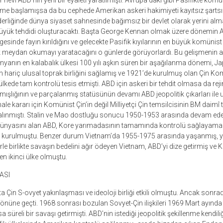
 nevi ABD’nin yeni bir eyaleti yaratılmıştı. Avrupa’daki gibi Pasifikte komü
me başlamışsa da bu cephede Amerikan askeri hakimiyeti kayıtsız şartsı
derliğinde dünya siyaset sahnesinde bağımsız bir devlet olarak yerini alm
ük tehdidi oluşturacaktı. Başta George Kennan olmak üzere dönemin Ame
esinde fayın kırıldığını ve gelecekte Pasifik kıyılarının en büyük komünis
k meydan okumayı yaratacağını o günlerde görüyorlardı. Bu gelişmenin ar
yanın en kalabalık ülkesi 100 yılı aşkın süren bir aşağılanma dönemi, Japo
 hariç ulusal toprak birliğini sağlamış ve 1921’de kurulmuş olan Çin Ko
ülkede tam kontrolü tesis etmişti. ABD için askeri bir tehdit olmasa da rej
mışlığının ve parçalanmış statüsünün devamı ABD jeopolitik çıkarları ile 
e kararı için Komünist Çin’in değil Milliyetçi Çin temsilcisinin BM daimî 
le alınmıştı. Stalin ve Mao dostluğu sonucu 1950-1953 arasında devam e
dünyasını alan ABD, Kore yarımadasının tamamında kontrolü sağlayama
rak kurulmuştu. Benzer durum Vietnam’da 1955-1975 arasında yaşanmış, 
le birlikte savaşın bedelini ağır ödeyen Vietnam, ABD’yi dize getirmiş ve
 ikinci ülke olmuştu.
ASI
 Çin S-ovyet yakınlaşması ve ideoloji birliği etkili olmuştu. Ancak sonrada
n önüne geçti. 1968 sonrası bozulan Sovyet-Çin ilişkileri 1969 Mart ayında i
a süreli bir savaşı getirmişti. ABD’nin istediği jeopolitik şekillenme kendi