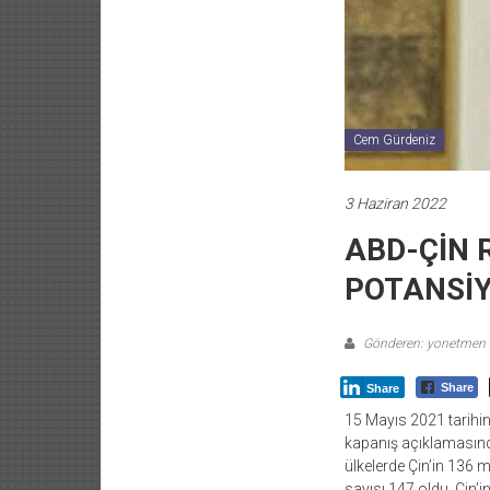
Cem Gürdeniz
3 Haziran 2022
ABD-ÇİN 
POTANSİY
Gönderen: yonetmen
Share
Share
15 Mayıs 2021 tarihind
kapanış açıklamasında 
ülkelerde Çin’in 136 mi
sayısı 147 oldu. Çin’i