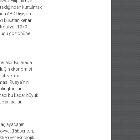
ya, Filipinler ve
taklığından kurtulmak
nda ABD Dışişleri
en kuşatan kenar
utmalıydı. 1979
lduğu göz önüne
er aldı. Bu arada
ı. Çin ekonomisi
açtı ve Rus
ması Rusya’nın
ntington ‘un
macı bu kadar büyük
e anladılar.
başlayacağını
ovyet (Ribbentorp -
keri ve teknolojik