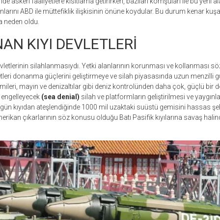
de askeri faaliyetlere kısıtlama getirirken, bazıları komşuları ile bu yeni al
nlarını ABD ile müttefiklik ilişkisinin önüne koydular. Bu durum kenar kuşa
a neden oldu.
AN KIYI DEVLETLERİ
devletlerinin silahlanmasıydı. Yetki alanlarının korunması ve kollanması 
tleri donanma güçlerini geliştirmeye ve silah piyasasında uzun menzilli
emileri, mayın ve denizaltılar gibi deniz kontrolünden daha çok, güçlü bir
ı engelleyecek
(sea denial)
silah ve platformların geliştirilmesi ve yaygınl
ugün kıyıdan ateşlendiğinde 1000 mil uzaktaki suüstü gemisini hassas şeki
erikan çıkarlarının söz konusu olduğu Batı Pasifik kıyılarına savaş hali