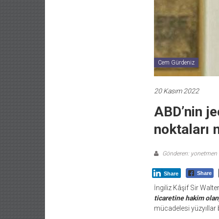
Cem Gürdeniz
20 Kasım 2022
ABD’nin je
noktaları 
Gönderen: yonetmen
Share
Share
İngiliz Kâşif Sir Walte
ticaretine hakim olan
mücadelesi yüzyıllar