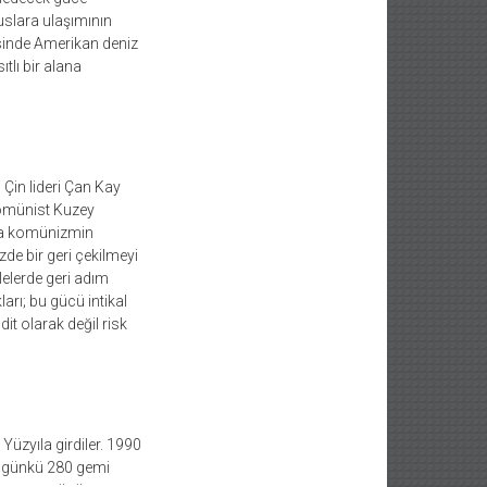
uslara ulaşımının
esinde Amerikan deniz
tlı bir alana
Çin lideri Çan Kay
 komünist Kuzey
yla komünizmin
zde bir geri çekilmeyi
lelerde geri adım
arı; bu gücü intikal
it olarak değil risk
Yüzyıla girdiler. 1990
ugünkü 280 gemi