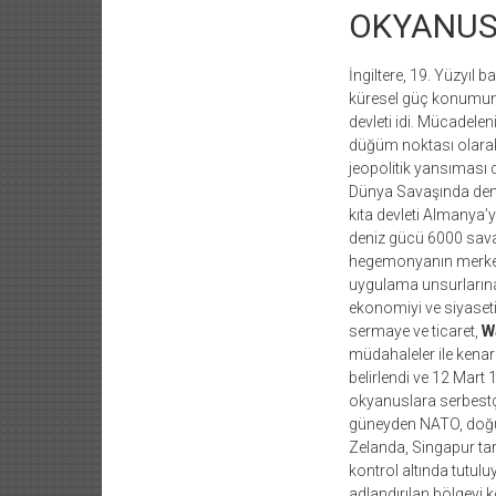
OKYANUS
İngiltere, 19. Yüzyıl 
küresel güç konumunu
devleti idi. Mücadelen
düğüm noktası olarak
jeopolitik yansıması d
Dünya Savaşında deniz
kıta devleti Almanya’
deniz gücü 6000 sava
hegemonyanın merkezin
uygulama unsurlarına
ekonomiyi ve siyaseti
sermaye ve ticaret,
W
müdahaleler ile kenar
belirlendi ve 12 Mart
okyanuslara serbestçe
güneyden NATO, doğud
Zelanda, Singapur tar
kontrol altında tutul
adlandırılan bölgeyi 