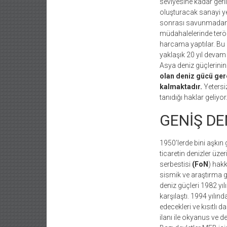
seviyesine kadar ger
oluşturacak sanayi yet
sonrası savunmadan (d
müdahalelerinde terör
harcama yaptılar. Bu
yaklaşık 20 yıl devam
Asya deniz güçlerinin
olan deniz gücü ger
kalmaktadır.
Yetersiz
tanıdığı haklar geliyor
GENİŞ DE
1950’lerde bini aşkın
ticaretin denizler üze
serbestisi
(FoN
) hakk
sismik ve araştırma g
deniz güçleri 1982 y
karşılaştı. 1994 yılın
edecekleri ve kısıtlı
ilanı ile okyanus ve de