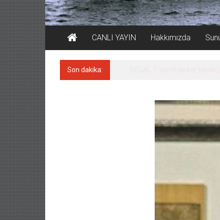
CANLI YAYIN
Hakkımızda
Sun
Son dakika:
‘REGAL 1’ isimli tanker, tehlikeyi