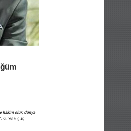
Düğüm
te hâkim olur; dünya
”.
Küresel güç