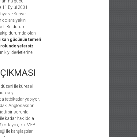
Donanma gücü
e 11 Eylül 2001
ibya ve Suriye
n dolara yakın
adı. Bu durum
e rakip durumda olan
ikan gücünün temeli
trolünde yetersiz
n kıyı devletlerine
 ÇIKMASI
düzeni ile küresel
nda seyir
a tatbikatlar yapıyor,
ındaki Anglosakson
iddi bir sorunla
ile kadar hak iddia
) ortaya çıktı. MEB
 ile karşılaştılar.