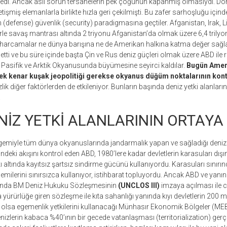
iledi. Ancak asıl sorun tersanelerin pek çoğunun kapanmış olmasıydı. 
işmiş elemanlarla birlikte hızla geri çekilmişti. Bu zafer sarhoşluğu içind
efense) güvenlik (security) paradigmasına geçtiler. Afganistan, Irak, L
le savaş mantrası altında 2 triyonu Afganistan’da olmak üzere 6,4 trilyo
 harcamalar ne dünya barışına ne de Amerikan halkına katma değer sağl
 etti ve bu süre içinde başta Çin ve Rus deniz güçleri olmak üzere ABD il
 Pasifik ve Arktik Okyanusunda büyümesine seyirci kaldılar.
Bugün Amer
ek kenar kuşak jeopolitiği gerekse okyanus düğüm noktalarının kon
lik diğer faktörlerden de etkileniyor. Bunların başında deniz yetki alanlarını
.
NİZ YETKİ ALANLARININ ORTAYA
 gemiyle tüm dünya okyanuslarında jandarmalık yapan ve sağladığı deniz 
rindeki akışını kontrol eden ABD, 1980’lere kadar devletlerin karasuları dışı
ı altında kayıtsız şartsız sindirme gücünü kullanıyordu. Karasuları sınırınd
emilerini sınırsızca kullanıyor, istihbarat topluyordu. Ancak ABD ve yan
ılında BM Deniz Hukuku Sözleşmesinin
(UNCLOS III)
imzaya açılması ile c
da yürürlüğe giren sözleşme ile kıta sahanlığı yanında kıyı devletlerin 200 m
 da olsa egemenlik yetkilerini kullanacağı Münhasır Ekonomik Bölgeler (MEB
nizlerin kabaca %40’ının bir gecede vatanlaşması (territorialization) gerçeği