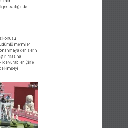
anların
k jeopolitiğinde
söz konusu
 güdümlü mermiler,
 donanmaya denizlerin
aştırılmasına
lde vurabilen Çin’e
nde kimseyi