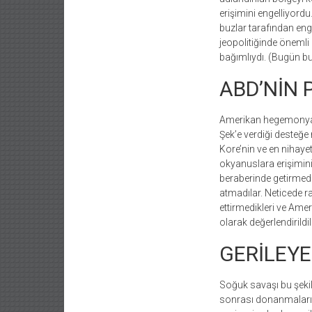
erişimini engelliyord
buzlar tarafından eng
jeopolitiğinde önemli 
bağımlıydı. (Bugün bu
ABD’NİN P
Amerikan hegemonyası 
Şek’e verdiği desteğe
Kore’nin ve en nihaye
okyanuslara erişimini 
beraberinde getirmedi
atmadılar. Neticede r
ettirmedikleri ve Amer
olarak değerlendirildil
GERİLEY
Soğuk savaşı bu şekild
sonrası donanmaları