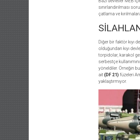
Bazı devletler MEB için
sınırlandırılması soru
çatlama ve kırılmalar
SİLAHLAN
Diğer bir faktör kıyı 
olduğundan kıyı devle
torpidolar, karakol g
serbestçe kullanımın
yöneldiler. Örneğin b
ait
(DF 21)
füzeleri Am
yaklaştırmıyor.