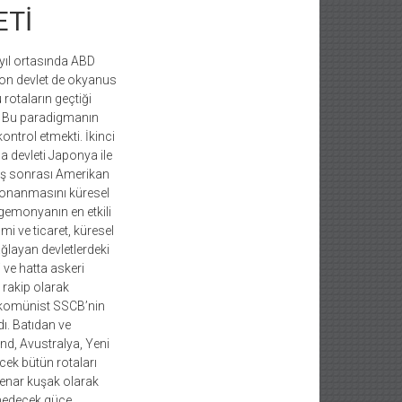
ETİ
zyıl ortasında ABD
son devlet de okyanus
rotaların geçtiği
u. Bu paradigmanın
ontrol etmekti. İkinci
a devleti Japonya ile
vaş sonrası Amerikan
donanmasını küresel
gemonyanın en etkili
 ve ticaret, küresel
ğlayan devletlerdeki
 ve hatta askeri
 rakip olarak
i komünist SSCB’nin
ı. Batıdan ve
d, Avustralya, Yeni
cek bütün rotaları
kenar kuşak olarak
kmedecek güce