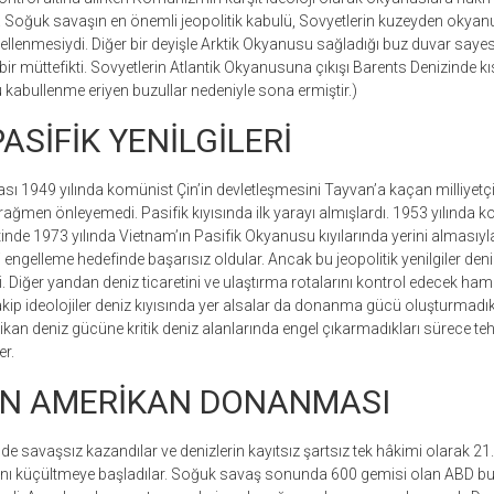
u. Soğuk savaşın en önemli jeopolitik kabulü, Sovyetlerin kuzeyden okyan
ellenmesiydi. Diğer bir deyişle Arktik Okyanusu sağladığı buz duvar say
bir müttefikti. Sovyetlerin Atlantik Okyanusuna çıkışı Barents Denizinde kısı
 kabullenme eriyen buzullar nedeniyle sona ermiştir.)
ASİFİK YENİLGİLERİ
1949 yılında komünist Çin’in devletleşmesini Tayvan’a kaçan milliyetçi 
 rağmen önleyemedi. Pasifik kıyısında ilk yarayı almışlardı. 1953 yılında
tinde 1973 yılında Vietnam’ın Pasifik Okyanusu kıyılarında yerini alması
engelleme hedefinde başarısız oldular. Ancak bu jeopolitik yenilgiler deni
. Diğer yandan deniz ticaretini ve ulaştırma rotalarını kontrol edecek ham
akip ideolojiler deniz kıyısında yer alsalar da donanma gücü oluşturmadıkl
ikan deniz gücüne kritik deniz alanlarında engel çıkarmadıkları sürece tehd
er.
EN AMERİKAN DONANMASI
e savaşsız kazandılar ve denizlerin kayıtsız şartsız tek hâkimi olarak 21. 
nı küçültmeye başladılar. Soğuk savaş sonunda 600 gemisi olan ABD b