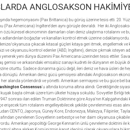
LARDA ANGLOSAKSON HAKİMİY
başında hegemonyasını (Pax Brittanica) bu görüş üzerine tesis etti. 20. Yü
 (Pax Americana) İngiltere’den aynı görüşle devraldı. Her iki Anglosak
in özü küresel ekonominin damarları olan deniz ulaştırma rotalarını ve bu 
 adlandırılan boğazlar ve kanalları kontrol etmek üzerine odaklanıyord
enize/okyanusa çıkacak kıtasal güçleri kıtaya geri itmek, engellemek ve k
i ve okyanusu kontrol edenler (ABD, İngiltere), denize çıkmak isteyen ad
yı yenerek yeni dünya düzenini Pax Americana üzerinden tesis ettiler. Sa
ş gemisi ve arkasındaki emsalsiz sanayi kudreti ile dünyanın en büyük 
e oturttu. Sadece donanma gücü değil, ileri deniz ve hava üsleri de he
 dönüştü. Amerikan deniz gücü şemsiyesi altındaki Anglosakson ekonomi
 her alanda yönlendirdi ve yönetti. Amerikan sermayesi ve bu güce bel ba
ashington Consensus
’u altında koruma altına alındı. Gerektiğinde siyasi
 kuşak başta olmak üzere tüm ülkeler hizaya sokuldu. Sovyetler Birliği tek
 1947 sonrası ilan edilen Truman Doktrinine göre Asya’nın Kalpgahındak
 erişecek tüm rotalarını engelleyebilecek şekilde çevrelenmesi esas alınd
an CENTO, Japonya, Güney Kore, Endonezya, Malezya, Filipinler, Taylan
afından çevrelenen Sovyetlerin serbestçe ve her daim okyanusa çıkabile
uyordu. Amerikan jeopolitiği George Kennan’ın ünlü çevreleme doktrini ile 
kontrol altına alırken Komünizmin karşıt ideoloji olarak okyanuslara hü