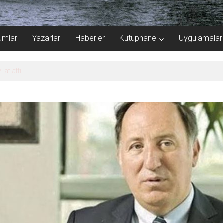
umlar
Yazarlar
Haberler
Kütüphane
Uygulamalar
 atlattı!