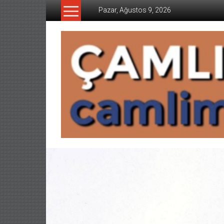
İçeriğe
Pazar, Ağustos 9, 2026
geç
CAMLIMANI
AKADEMI