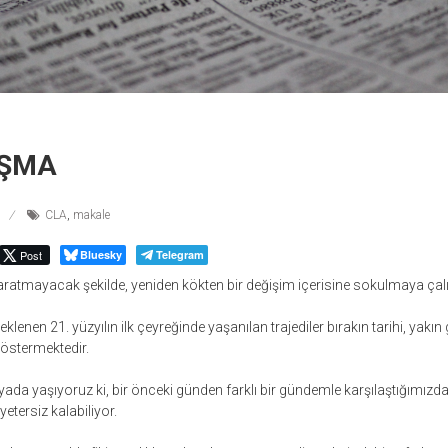
ŞMA
CLA
,
makale
Post
Bluesky
Telegram
aratmayacak şekilde, yeniden kökten bir değişim içerisine sokulmaya çalış
lenen 21. yüzyılın ilk çeyreğinde yaşanılan trajediler bırakın tarihi, yakın 
göstermektedir.
yada yaşıyoruz ki, bir önceki günden farklı bir gündemle karşılaştığımızda
yetersiz kalabiliyor.