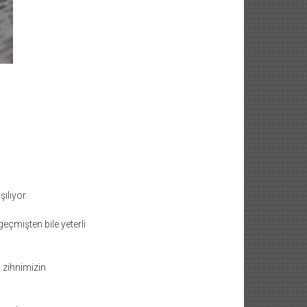
ılıyor.
geçmişten bile yeterli
 zihnimizin