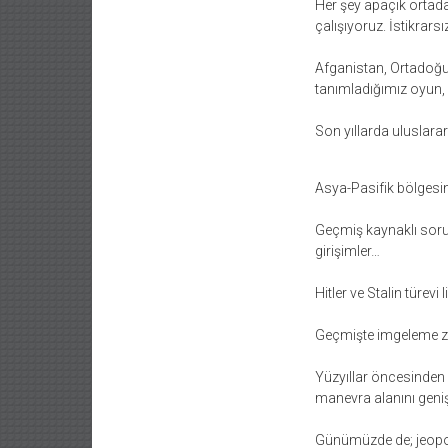
Her şey apaçık ortaday
çalışıyoruz. İstikrarsı
Afganistan, Ortadoğu 
tanımladığımız oyun, 
Son yıllarda uluslarara
Asya-Pasifik bölgesind
Geçmiş kaynaklı sorunla
girişimler…
Hitler ve Stalin türev
Geçmişte imgeleme zo
Yüzyıllar öncesinden 
manevra alanını geniş
Günümüzde de; jeopoli