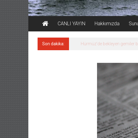
CANLI YAYIN
Hakkımızda
Sun
Son dakika:
Hürmüz’de bekleyen gemiler 