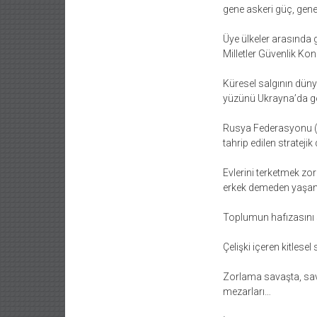
gene askeri güç, gene
Üye ülkeler arasında 
Milletler Güvenlik Kon
Küresel salgının düny
yüzünü Ukrayna’da gö
Rusya Federasyonu (RF)
tahrip edilen stratejik
Evlerini terketmek zo
erkek demeden yaşanıl
Toplumun hafızasını si
Çelişki içeren kitlesel
Zorlama savaşta, savaş
mezarları…