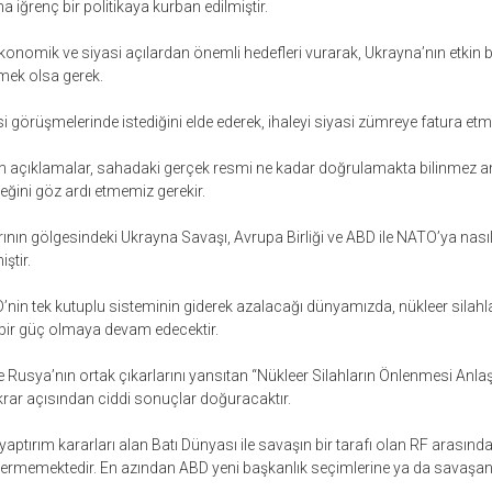
a iğrenç bir politikaya kurban edilmiştir.
ekonomik ve siyasi açılardan önemli hedefleri vurarak, Ukrayna’nın etkin bi
mek olsa gerek.
görüşmelerinde istediğini elde ederek, ihaleyi siyasi zümreye fatura etm
lan açıklamalar, sahadaki gerçek resmi ne kadar doğrulamakta bilinmez a
ğini göz ardı etmemiz gerekir.
rının gölgesindeki Ukrayna Savaşı, Avrupa Birliği ve ABD ile NATO’ya nasıl c
ştir.
’nin tek kutuplu sisteminin giderek azalacağı dünyamızda, nükleer silahl
k bir güç olmaya devam edecektir.
 Rusya’nın ortak çıkarlarını yansıtan “Nükleer Silahların Önlenmesi Anl
ikrar açısından ciddi sonuçlar doğuracaktır.
yaptırım kararları alan Batı Dünyası ile savaşın bir tarafı olan RF arasın
vermemektedir. En azından ABD yeni başkanlık seçimlerine ya da savaşan ta