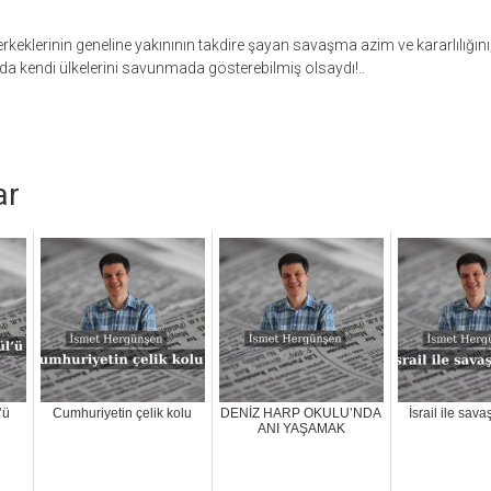
keklerinin geneline yakınının takdire şayan savaşma azim ve kararlılığını;
 da kendi ülkelerini savunmada gösterebilmiş olsaydı!..
ar
’ü
Cumhuriyetin çelik kolu
DENİZ HARP OKULU’NDA
İsrail ile sava
ANI YAŞAMAK