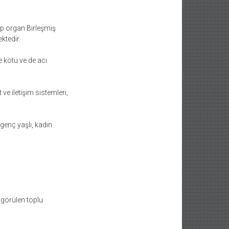
ip organ Birleşmiş
ktedir.
 kötü ve de acı
ve iletişim sistemleri,
genç yaşlı, kadın
 görülen toplu