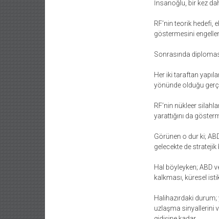
İnsanoğlu, bir kez dah
RF’nin teorik hedefi, 
göstermesini engelle
Sonrasında diplomasi 
Her iki taraftan yapı
yönünde olduğu gerçe
RF’nin nükleer silahla
yarattığını da göstermi
Görünen o dur ki; ABD
gelecekte de strateji
Hal böyleyken; ABD ve
kalkması, küresel ist
Halihazırdaki durum; 
uzlaşma sinyallerini 
gidişine kadar.