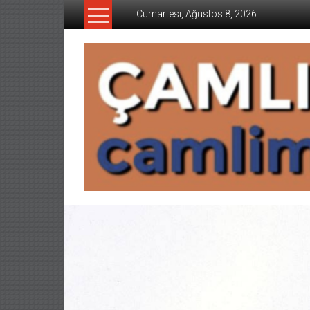
İçeriğe
Cumartesi, Ağustos 8, 2026
geç
CAMLIMANI
AKADEMI