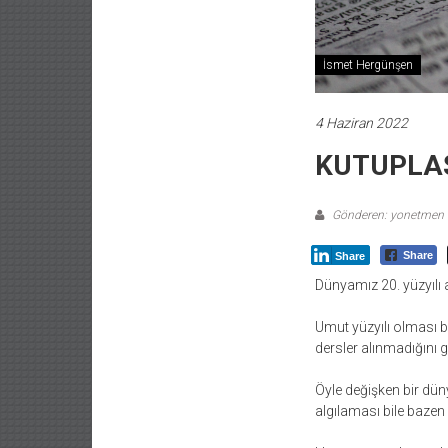
İsmet Hergünşen
4 Haziran 2022
KUTUPLA
Gönderen: yonetmen
Share
Share
Dünyamız 20. yüzyılı 
Umut yüzyılı olması bek
dersler alınmadığını 
Öyle değişken bir dün
algılaması bile bazen 