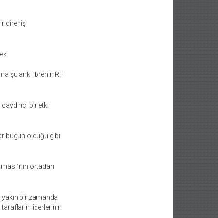
r direniş
ek.
ma şu anki ibrenin RF
aydırıcı bir etki
ar bugün olduğu gibi
aşması”nın ortadan
da yakın bir zamanda
rafların liderlerinin