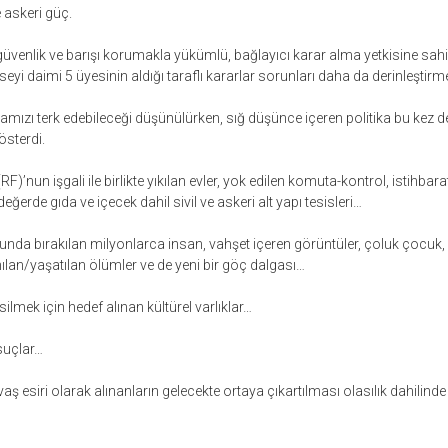
 askeri güç.
güvenlik ve barışı korumakla yükümlü, bağlayıcı karar alma yetkisine sah
seyi daimi 5 üyesinin aldığı taraflı kararlar sorunları daha da derinleştirme
amızı terk edebileceği düşünülürken, sığ düşünce içeren politika bu kez de
sterdi.
’nun işgali ile birlikte yıkılan evler, yok edilen komuta-kontrol, istihbarat 
 değerde gıda ve içecek dahil sivil ve askeri alt yapı tesisleri…
runda bırakılan milyonlarca insan, vahşet içeren görüntüler, çoluk çocuk, 
an/yaşatılan ölümler ve de yeni bir göç dalgası…
lmek için hedef alınan kültürel varlıklar…
 suçlar…
 esiri olarak alınanların gelecekte ortaya çıkartılması olasılık dahilinde