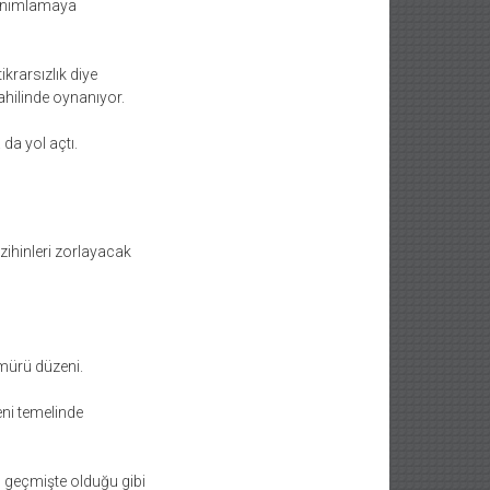
 tanımlamaya
krarsızlık diye
ahilinde oynanıyor.
 da yol açtı.
 zihinleri zorlayacak
mürü düzeni.
eni temelinde
, geçmişte olduğu gibi