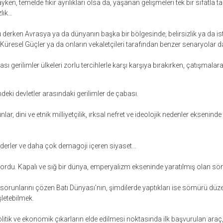
ken, temelde fikir ayrılıkları olsa da, yaşanan gelişmeleri tek bir sıfatla
zlık…
derken Avrasya ya da dünyanın başka bir bölgesinde, belirsizlik ya da isti
Küresel Güçler ya da onların vekaletçileri tarafından benzer senaryolar d
sı gerilimler ülkeleri zorlu tercihlerle karşı karşıya bırakırken, çatışmalara
eki devletler arasındaki gerilimler de çabası.
r, dini ve etnik milliyetçilik, ırksal nefret ve ideolojik nedenler ekseninde
i liderler ve daha çok demagoji içeren siyaset…
rdu. Kapalı ve sığ bir dünya, emperyalizm ekseninde yaratılmış olan sö
sorunlarını çözen Batı Dünyası’nın, şimdilerde yaptıkları ise sömürü düz
letebilmek.
tik ve ekonomik çıkarların elde edilmesi noktasında ilk başvurulan araç