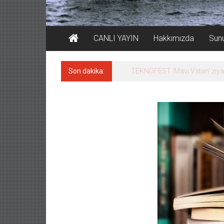
CANLI YAYIN
Hakkımızda
Sun
Son dakika:
Tersane işçilerinin direnişi, 