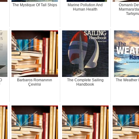
The Mystique Of Tall Ships
Marine Pollution And
Osmanlı Dev
Human Health
Marmara'da
Tartışma
D
Barbaros Romanının
The Complete Sailing
The Weather
F
Çevirisi
Handbook