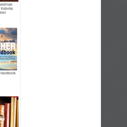
leti'nde
 Kabotaj
ları
 Handbook