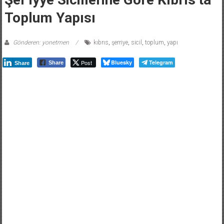
Toplum Yapısı
Gönderen: yonetmen
kıbrıs
,
şerriye
,
sicil
,
toplum
,
yapı
Post
Bluesky
Telegram
Share
Share