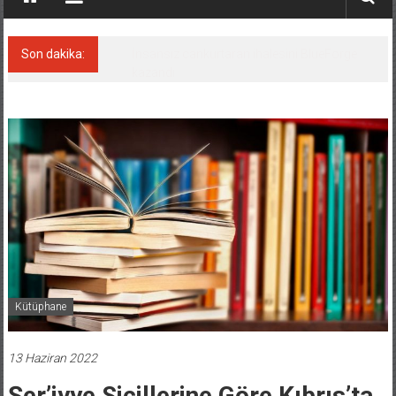
Son dakika:
Yüzyıl sonra ilk kez dünyaya açılan gizemli
ada!
Kütüphane
13 Haziran 2022
Şer’iyye Sicillerine Göre Kıbrıs’ta