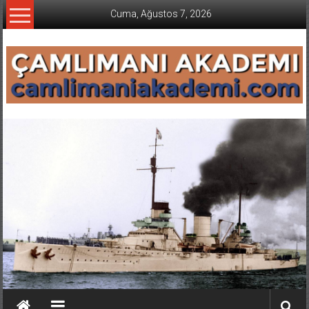
İçeriğe
Cuma, Ağustos 7, 2026
geç
CAMLIMANI
AKADEMI