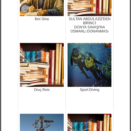
İbni Sina
SULTAN ABDÜLAZİZ'DEN
BİRİNCİ
DÜNYA SAVAŞl'NA
OSMANLı DONANMASı
Oruç Reis
Sport Diving