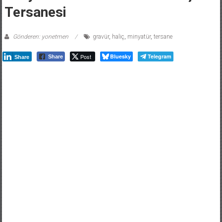
Tersanesi
Gönderen: yonetmen
gravür
,
haliç
,
minyatür
,
tersane
Post
Bluesky
Telegram
Share
Share