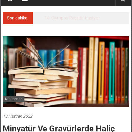
Son dakika:
Taksi Botlar, 50 yıldır Marmaris’in mavi
sularında
Kütüphane
13 Haziran 2022
Minyatür Ve Gravürlerde Haliç