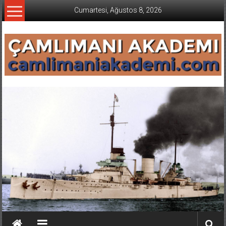
İçeriğe
Cumartesi, Ağustos 8, 2026
geç
CAMLIMANI
AKADEMI