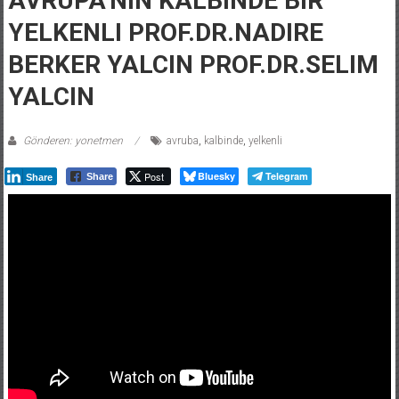
YELKENLI PROF.DR.NADIRE
BERKER YALCIN PROF.DR.SELIM
YALCIN
Gönderen: yonetmen
avruba
,
kalbinde
,
yelkenli
Post
Bluesky
Telegram
Share
Share