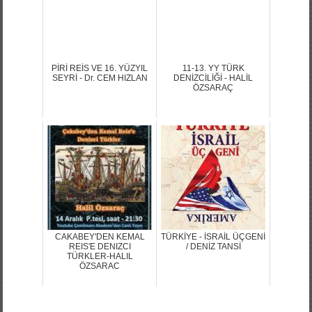
PİRİ REİS VE 16. YÜZYIL
11-13. YY TÜRK
SEYRİ - Dr. CEM HIZLAN
DENİZCİLİĞİ - HALİL
ÖZSARAÇ
CAKABEY'DEN KEMAL
TÜRKİYE - İSRAİL ÜÇGENİ
REIS'E DENIZCI
/ DENİZ TANSİ
TÜRKLER-HALIL
ÖZSARAC