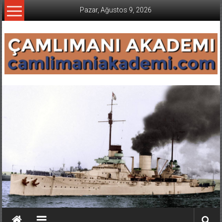
İçeriğe
Pazar, Ağustos 9, 2026
geç
CAMLIMANI
AKADEMI