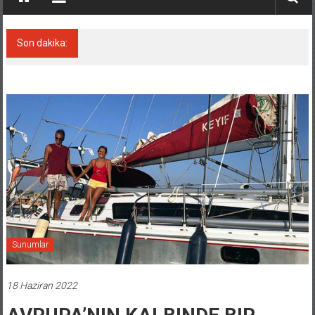
Son dakika:
Tatil hesabını yosun bozdu, oteller fiyat kırdı
Sunumlar
18 Haziran 2022
AVRUPA’NIN KALBINDE BIR