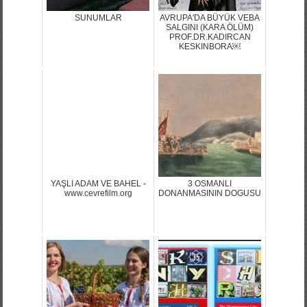
SUNUMLAR
AVRUPA'DA BÜYÜK VEBA
SALGINI (KARA ÖLÜM)
PROF.DR.KADIRCAN
KESKINBORA￼
YAŞLI ADAM VE BAHEL -
3 OSMANLI
www.cevrefilm.org
DONANMASININ DOGUSU