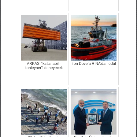
ARKAS, “katlanabilir
Iron Dove’a RINA’dan ödül
konteyner”i deneyecek