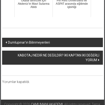
Oltalar Birincilik İçin
Piri Reis Üniversitesi ile
Akdeniz’in Mavi Sularına
ASFAT arasında eğitimde
Atıldı
işbirliği
Yazı
Dumlupınar’ın Bilinmeyenleri
dolaşımı
KABOTAJ NEDİR NE DEĞİLDİR? İKİ KAPTAN İKİ DEĞERLİ
YORUM
Yorumlar kapatıldı.
Copyright © 2026
CAMLIMANI AKADEMI
. All rights reserved. Tema: