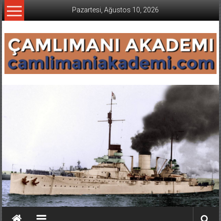
İçeriğe
Pazartesi, Ağustos 10, 2026
geç
CAMLIMANI
AKADEMI