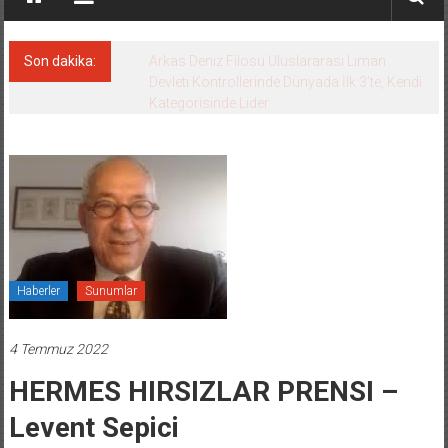
Son dakika:
Arkas Deniz Filosu Uluslararası Liman
Devleti Kontrollerinde Dünyada İlk 3’te, Kendi
Kategorisinde Lider
Haberler
Sunumlar
4 Temmuz 2022
HERMES HIRSIZLAR PRENSI –
Levent Sepici