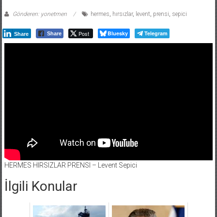
Gönderen: yonetmen
hermes
,
hırsızlar
,
levent
,
prensi
,
sepici
Post
Bluesky
Telegram
Share
Share
HERMES HIRSIZLAR PRENSI – Levent Sepici
İlgili Konular