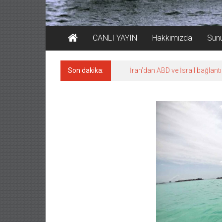
CANLI YAYIN
Hakkımızda
Sun
Son dakika:
İran’dan ABD ve İsrail bağlantı