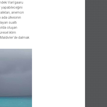
yindeki Van’gaaru
r yapabileceğini
balıkları, anemon
 ada ülkesinin
layan sualtı
yılda oluşan
resel iklim
r Maldivler’de dalmak