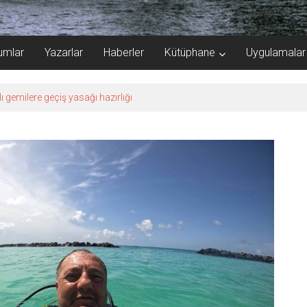
umlar
Yazarlar
Haberler
Kütüphane
Uygulamalar
lı gemilere geçiş yasağı hazırlığı