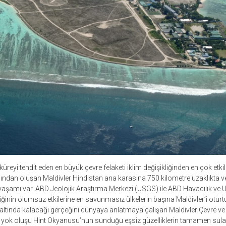
küreyi tehdit eden en büyük çevre felaketi iklim değişikliğinden en çok etki
ndan oluşan Maldivler Hindistan ana karasına 750 kilometre uzaklıkta 
aşamı var. ABD Jeolojik Araştırma Merkezi (USGS) ile ABD Havacılık ve 
liğinin olumsuz etkilerine en savunmasız ülkelerin başına Maldivler’i otur
 altında kalacağı gerçeğini dünyaya anlatmaya çalışan
Maldivler Çevre ve
yok oluşu Hint Okyanusu’nun sunduğu eşsiz güzelliklerin tamamen sular