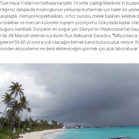
ürk Hava Yolları’nın haftada karşılıklı 14 sefer yaptığı Maldivler’in kuze
rdiğimiz dalışlarda insanoğlunun yerküreyi kurtarmak için halen bir şeyle
karşılaştık. Hemşire köpekbalıkları, orfoz sürüsü, melek balıkları, kelebek 
n balıkları ve mercan kolonileri toplam yüzölçümü Gökçeada kadar olan
duğunu kanıtladı. Dünyanın en soğuk yeri Sibirya’nın Vladivostok’tan baş
r’de JW Mariott otelinde sürdüren Rus Aleksandr Davydov,
“
Milyonlarca 
giderse 50-60 yıl sonra yok olacağını bilmek bana huzursuzluk veriyor. Kü
etkisinden ekosistemin ne denli etkileneceğini görmek için açık laboratuva