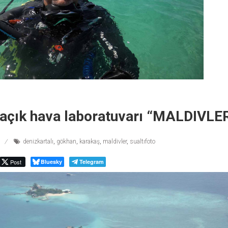
 açık hava laboratuvarı “MALDIVLE
denizkartalı
,
gökhan
,
karakaş
,
maldivler
,
sualtıfoto
Post
Bluesky
Telegram