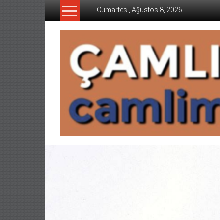
İçeriğe
Cumartesi, Ağustos 8, 2026
geç
CAMLIMANI
AKADEMI