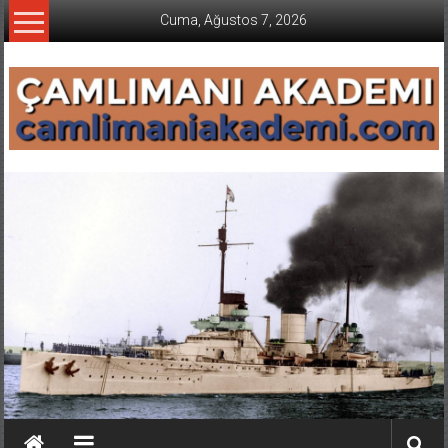
İçeriğe
Cuma, Ağustos 7, 2026
geç
CAMLIMANI
AKADEMI