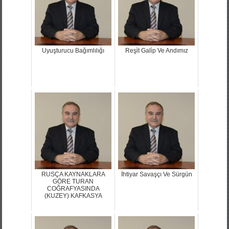
Uyuşturucu Bağımlılığı
Reşi̇t Gali̇p Ve Andımız
RUSÇA KAYNAKLARA
İhtiyar Savaşçı Ve Sürgün
GÖRE TURAN
COĞRAFYASINDA
(KUZEY) KAFKASYA