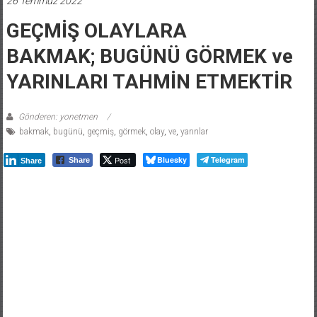
26 Temmuz 2022
GEÇMİŞ OLAYLARA
BAKMAK; BUGÜNÜ GÖRMEK ve
YARINLARI TAHMİN ETMEKTİR
Gönderen: yonetmen
bakmak
,
bugünü
,
geçmiş
,
görmek
,
olay
,
ve
,
yarınlar
Post
Bluesky
Telegram
Share
Share