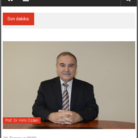
Son dakika:
Derince, ILCA Masters Türkiye
Şampiyonası’na ev sahipliği yapacak
Prof. Dr. Himi Özden