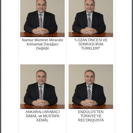
Namaz Müminin Miracıdır
"LOZAN ÖNCESİ VE
Kılmamak Darağacı
SONRASI IRAK
Değildir
TÜRKLERİ"
ANKARALI ARABACI
ENDÜLÜS’TEN
İSMAİL ve MUSTAFA
TÜRKİYE’YE
KEMÂL
RECONQUISTA