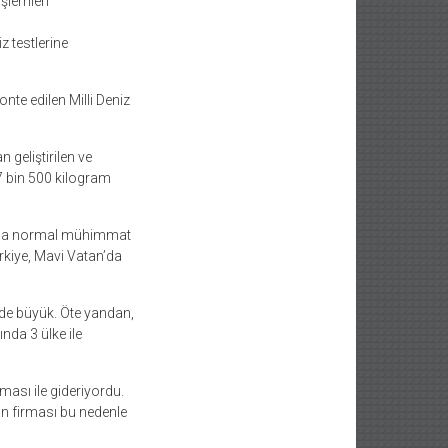
şlemleri
 testlerine
te edilen Milli Deniz
 geliştirilen ve
7 bin 500 kilogram
rıca normal mühimmat
ürkiye, Mavi Vatan’da
 de büyük. Öte yandan,
nda 3 ülke ile
ası ile gideriyordu.
an firması bu nedenle