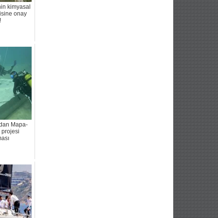
nin kimyasal
isine onay
!
dan Mapa-
projesi
ması