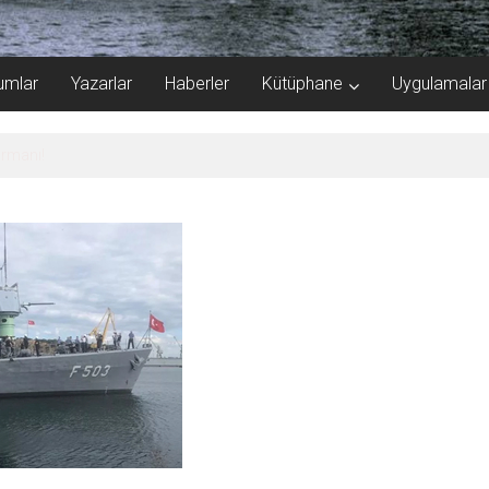
umlar
Yazarlar
Haberler
Kütüphane
Uygulamalar
Ormanı!