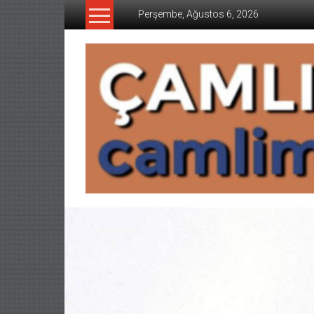
İçeriğe
Perşembe, Ağustos 6, 2026
geç
CAMLIMANI
AKADEMI