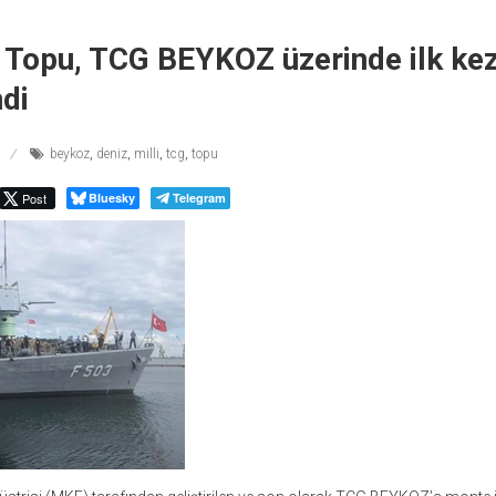
z Topu, TCG BEYKOZ üzerinde ilk ke
di
beykoz
,
deniz
,
milli
,
tcg
,
topu
Post
Bluesky
Telegram