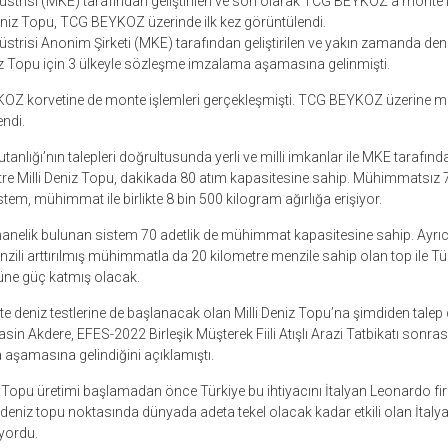
strisi (MKE) tarafından geliştirilen ve son olarak TCG BEYKOZ’a monte i
 Deniz Topu, TCG BEYKOZ üzerinde ilk kez görüntülendi.
trisi Anonim Şirketi (MKE) tarafından geliştirilen ve yakın zamanda deniz
iz Topu için 3 ülkeyle sözleşme imzalama aşamasına gelinmişti.
Z korvetine de monte işlemleri gerçekleşmişti. TCG BEYKOZ üzerine mon
endi.
anlığı’nın talepleri doğrultusunda yerli ve milli imkanlar ile MKE tarafından
tre Milli Deniz Topu, dakikada 80 atım kapasitesine sahip. Mühimmatsız 
stem, mühimmat ile birlikte 8 bin 500 kilogram ağırlığa erişiyor.
hanelik bulunan sistem 70 adetlik de mühimmat kapasitesine sahip. Ay
nzili arttırılmış mühimmatla da 20 kilometre menzile sahip olan top ile T
cüne güç katmış olacak.
te deniz testlerine de başlanacak olan Milli Deniz Topu’na şimdiden talep
n Akdere, EFES-2022 Birleşik Müşterek Fiili Atışlı Arazi Tatbikatı sonrası
şamasına gelindiğini açıklamıştı.
Topu üretimi başlamadan önce Türkiye bu ihtiyacını İtalyan Leonardo firm
e deniz topu noktasında dünyada adeta tekel olacak kadar etkili olan İtaly
iyordu.