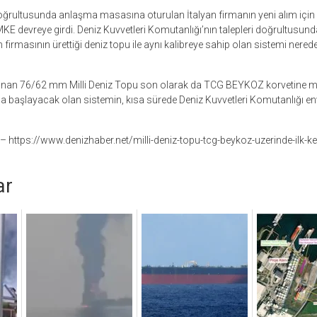
 doğrultusunda anlaşma masasına oturulan İtalyan firmanın yeni alım için
MKE devreye girdi. Deniz Kuvvetleri Komutanlığı’nın talepleri doğrultusun
firmasının ürettiği deniz topu ile aynı kalibreye sahip olan sistemi nerede
anan 76/62 mm Milli Deniz Topu son olarak da TCG BEYKOZ korvetine mon
 da başlayacak olan sistemin, kısa sürede Deniz Kuvvetleri Komutanlığı e
– https://www.denizhaber.net/milli-deniz-topu-tcg-beykoz-uzerinde-ilk-k
ar