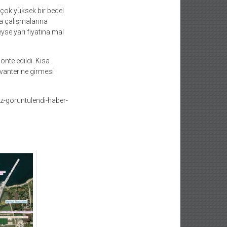
 çok yüksek bir bedel
da çalışmalarına
yse yarı fiyatına mal
te edildi. Kısa
nvanterine girmesi
ez-goruntulendi-haber-