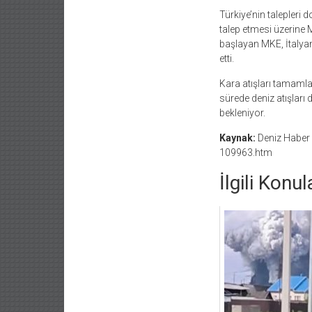
Türkiye’nin talepleri
talep etmesi üzerine 
başlayan MKE, İtalyan 
etti.
Kara atışları tamaml
sürede deniz atışları
bekleniyor.
Kaynak:
Deniz Haber 
109963.htm
İlgili Konul