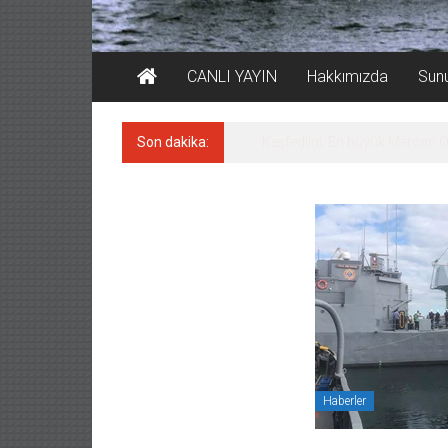
CANLI YAYIN
Hakkımızda
Sun
Son dakika:
Keşfedildi: En büyük Mercan 
Haberler