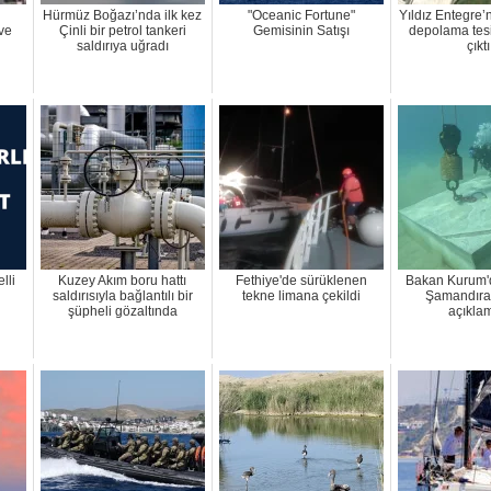
Hürmüz Boğazı’nda ilk kez
"Oceanic Fortune"
Yıldız Entegre’
 ve
Çinli bir petrol tankeri
Gemisinin Satışı
depolama tes
saldırıya uğradı
çıktı
lli
Kuzey Akım boru hattı
Fethiye'de sürüklenen
Bakan Kurum'
saldırısıyla bağlantılı bir
tekne limana çekildi
Şamandıra 
şüpheli gözaltında
açıkla