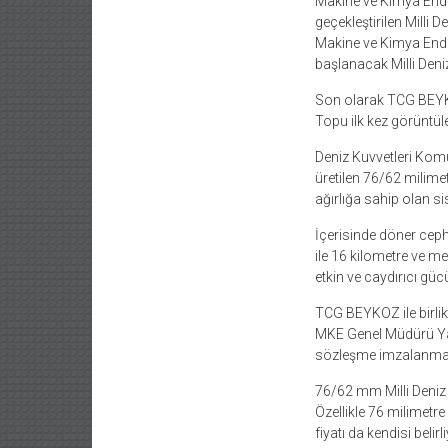
Makine ve Kimya Endü
geçekleştirilen Milli
Makine ve Kimya Endüs
başlanacak Milli Den
Son olarak TCG BEYKO
Topu ilk kez görüntül
Deniz Kuvvetleri Komut
üretilen 76/62 milime
ağırlığa sahip olan si
İçerisinde döner cep
ile 16 kilometre ve me
etkin ve caydırıcı gü
TCG BEYKOZ ile birlik
MKE Genel Müdürü Yasi
sözleşme imzalanma a
76/62 mm Milli Deniz 
Özellikle 76 milimetr
fiyatı da kendisi belirl