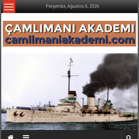
İçeriğe
Perşembe, Ağustos 6, 2026
geç
CAMLIMANI
AKADEMI