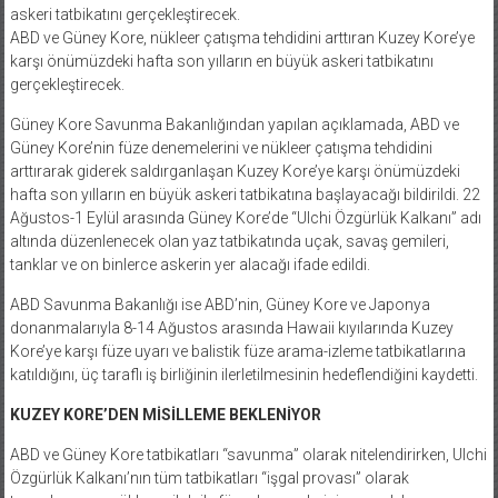
askeri tatbikatını gerçekleştirecek.
ABD ve Güney Kore, nükleer çatışma tehdidini arttıran Kuzey Kore’ye
karşı önümüzdeki hafta son yılların en büyük askeri tatbikatını
gerçekleştirecek.
Güney Kore Savunma Bakanlığından yapılan açıklamada, ABD ve
Güney Kore’nin füze denemelerini ve nükleer çatışma tehdidini
arttırarak giderek saldırganlaşan Kuzey Kore’ye karşı önümüzdeki
hafta son yılların en büyük askeri tatbikatına başlayacağı bildirildi. 22
Ağustos-1 Eylül arasında Güney Kore’de “Ulchi Özgürlük Kalkanı” adı
altında düzenlenecek olan yaz tatbikatında uçak, savaş gemileri,
tanklar ve on binlerce askerin yer alacağı ifade edildi.
ABD Savunma Bakanlığı ise ABD’nin, Güney Kore ve Japonya
donanmalarıyla 8-14 Ağustos arasında Hawaii kıyılarında Kuzey
Kore’ye karşı füze uyarı ve balistik füze arama-izleme tatbikatlarına
katıldığını, üç taraflı iş birliğinin ilerletilmesinin hedeflendiğini kaydetti.
KUZEY KORE’DEN MİSİLLEME BEKLENİYOR
ABD ve Güney Kore tatbikatları “savunma” olarak nitelendirirken, Ulchi
Özgürlük Kalkanı’nın tüm tatbikatları “işgal provası” olarak