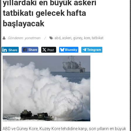
yıllardaki en büyük askeri
tatbikatı gelecek hafta
başlayacak
Gönderen: yonetmen
abd
,
askeri
,
güney
,
kore
,
tatbikat
Post
Bluesky
Telegram
Share
Share
ABD ve Güney Kore, Kuzey Kore tehdidine karşı, son yılların en büyük