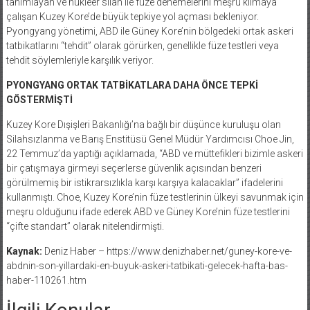
tanımlayan ve nükleer silah ile füze denemelerini meşru kılmaya
çalışan Kuzey Kore’de büyük tepkiye yol açması bekleniyor.
Pyongyang yönetimi, ABD ile Güney Kore’nin bölgedeki ortak askeri
tatbikatlarını “tehdit” olarak görürken, genellikle füze testleri veya
tehdit söylemleriyle karşılık veriyor.
PYONGYANG ORTAK TATBİKATLARA DAHA ÖNCE TEPKİ
GÖSTERMİŞTİ
Kuzey Kore Dışişleri Bakanlığı’na bağlı bir düşünce kuruluşu olan
Silahsızlanma ve Barış Enstitüsü Genel Müdür Yardımcısı Choe Jin,
22 Temmuz’da yaptığı açıklamada, “ABD ve müttefikleri bizimle askeri
bir çatışmaya girmeyi seçerlerse güvenlik açısından benzeri
görülmemiş bir istikrarsızlıkla karşı karşıya kalacaklar” ifadelerini
kullanmıştı. Choe, Kuzey Kore’nin füze testlerinin ülkeyi savunmak için
meşru olduğunu ifade ederek ABD ve Güney Kore’nin füze testlerini
“çifte standart” olarak nitelendirmişti.
Kaynak:
Deniz Haber – https://www.denizhaber.net/guney-kore-ve-
abdnin-son-yillardaki-en-buyuk-askeri-tatbikati-gelecek-hafta-bas-
haber-110261.htm