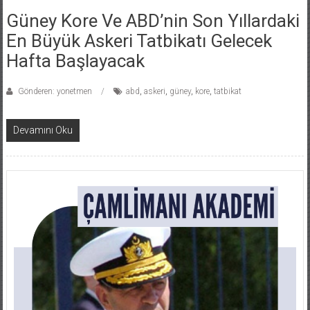
Güney Kore Ve ABD’nin Son Yıllardaki
En Büyük Askeri Tatbikatı Gelecek
Hafta Başlayacak
Gönderen: yonetmen
abd
,
askeri
,
güney
,
kore
,
tatbikat
Devamını Oku