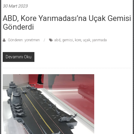
30 Mart 2023
ABD, Kore Yarımadası’na Uçak Gemisi
Gönderdi
Gönderen: yonetmen
abd
,
gemisi
,
kore
,
uçak
,
yarımada
Devamını Oku