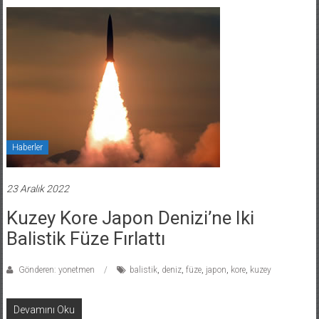
Haberler
23 Aralık 2022
Kuzey Kore Japon Denizi’ne Iki
Balistik Füze Fırlattı
Gönderen: yonetmen
balistik
,
deniz
,
füze
,
japon
,
kore
,
kuzey
Devamını Oku