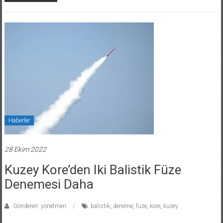
Haberler
28 Ekim 2022
Kuzey Kore’den Iki Balistik Füze
Denemesi Daha
Gönderen: yonetmen
balistik
,
deneme
,
füze
,
kore
,
kuzey