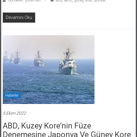
Gönderen: yonetmen
abd
,
deniz
,
güney
,
kore
,
tatbikat
Devamını Oku
Haberler
5 Ekim 2022
ABD, Kuzey Kore’nin Füze
Denemesine Japonya Ve Güney Kore