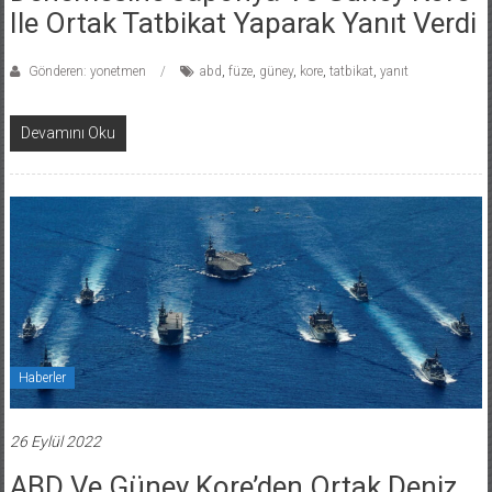
Ile Ortak Tatbikat Yaparak Yanıt Verdi
Gönderen: yonetmen
abd
,
füze
,
güney
,
kore
,
tatbikat
,
yanıt
Devamını Oku
Haberler
26 Eylül 2022
ABD Ve Güney Kore’den Ortak Deniz