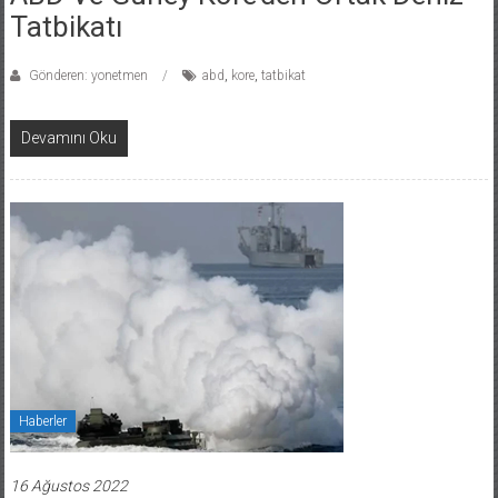
Tatbikatı
Gönderen: yonetmen
abd
,
kore
,
tatbikat
Devamını Oku
Haberler
16 Ağustos 2022