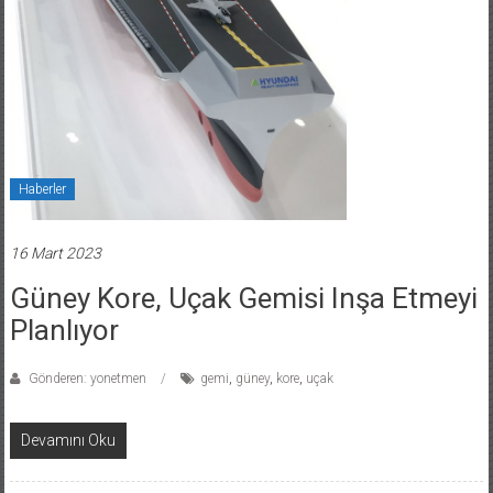
Haberler
16 Mart 2023
Güney Kore, Uçak Gemisi Inşa Etmeyi
Planlıyor
Gönderen: yonetmen
gemi
,
güney
,
kore
,
uçak
Devamını Oku