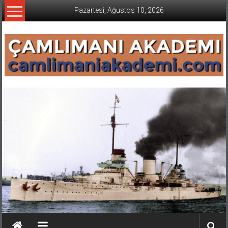
İçeriğe
Pazartesi, Ağustos 10, 2026
geç
CAMLIMANI
AKADEMI