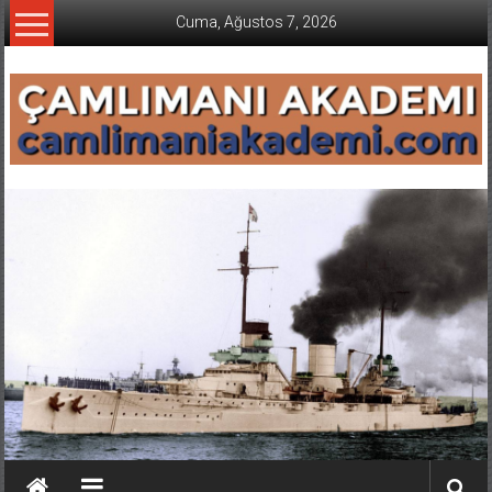
İçeriğe
Cuma, Ağustos 7, 2026
geç
CAMLIMANI
AKADEMI