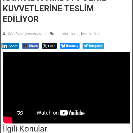
KUVVETLERİNE TESLİM
EDİLİYOR
Gönderen: yonetmen
istimbot
,
kartal
,
teslim
,
töreni
Post
Bluesky
Telegram
Share
Share
İlgili Konular