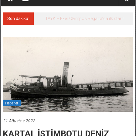
Son dakika:
TAYK – Eker Olympos Regatta’da ilk start!
Haberler
21 Ağustos 2022
KARTAL İSTİMBOTU DENİZ