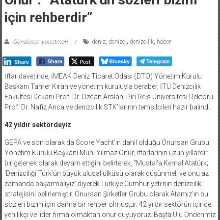
için rehberdir”
Gönderen: yonetmen
deniz
,
denizci
,
denizcilik
,
haber
Post
Bluesky
Telegram
Share
Share
İftar davetinde, İMEAK Deniz Ticaret Odası (DTO) Yönetim Kurulu
Başkanı Tamer Kıran ve yönetim kuruluyla beraber, İTÜ Denizcilik
Fakültesi Dekanı Prof. Dr. Özcan Arslan, Piri Reis Üniversitesi Rektörü
Prof. Dr. Nafiz Arıca ve denizcilik STK’larının temsilcileri hazır balındı.
42 yıldır sektördeyiz
GEPA ve son olarak da Score Yacht’ın dahil olduğu Onursan Grubu
Yönetim Kurulu Başkanı Müh. Yılmaz Onur, iftarlarının uzun yıllardır
bir gelenek olarak devam ettiğini belirterek, “Mustafa Kemal Atatürk;
‘Denizciliği Türk’ün büyük ulusal ülküsü olarak düşünmeli ve onu az
zamanda başarmalıyız’ diyerek Türkiye Cumhuriyeti’nin denizcilik
stratejisini belirlemiştir. Onursan Şirketler Grubu olarak Atamız’ın bu
sözleri bizim için daima bir rehber olmuştur. 42 yıldır sektörün içinde
yenilikçi ve lider firma olmaktan onur duyuyoruz. Başta Ulu Önderimiz