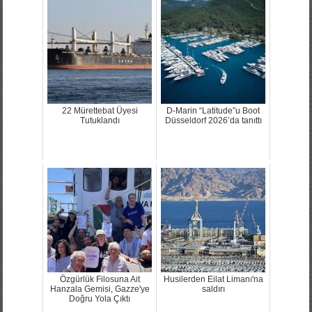
22 Mürettebat Üyesi
D-Marin “Latitude”u Boot
Tutuklandı
Düsseldorf 2026’da tanıttı
Özgürlük Filosuna Ait
Husilerden Eilat Limanı'na
Hanzala Gemisi, Gazze'ye
saldırı
Doğru Yola Çıktı