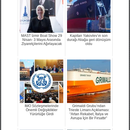
MAST İzmir Boat Show 29
Kapitan Yakovlev’ın son
Nisan- 3 Mayıs Arasında
durağı Aliağa geri dönüşüm
Ziyaretçilerini Ağırlayacak
oldu
IMO Sözleşmelerinde
Grimaldi Grubu’ndan
Önemli Değişiklikler
Trieste Limanı Açıklaması:
Yürürlüğe Girdi
“Artan Rekabet, İtalya ve
Avrupa İçin Bir Fırsattır”