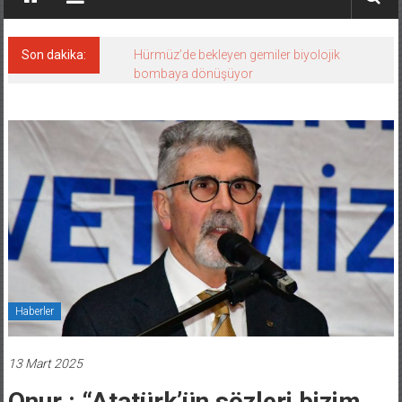
Son dakika:
Hürmüz’de bekleyen gemiler biyolojik
bombaya dönüşüyor
Haberler
13 Mart 2025
Onur : “Atatürk’ün sözleri bizim