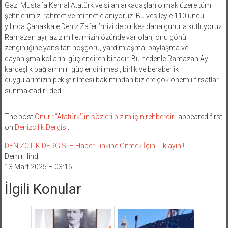
Gazi Mustafa Kemal Atatürk ve silah arkadaşları olmak üzere tüm
şehitlerimizi rahmet ve minnetle anıyoruz. Bu vesileyle 110’uncu
yılında Çanakkale Deniz Zaferi’mizi de bir kez daha gururla kutluyoruz.
Ramazan ayı, aziz milletimizin özünde var olan, onu gönül
zenginliğine yansıtan hoşgörü, yardımlaşma, paylaşma ve
dayanışma kollarını güçlendiren binadır. Bu nedenle Ramazan Ayı
kardeşlik bağlamının güçlendirilmesi, birlik ve beraberlik
duygularımızın pekiştirilmesi bakımından bizlere çok önemli fırsatlar
sunmaktadır” dedi.
The post
Onur : “Atatürk’ün sözleri bizim için rehberdir”
appeared first
on
Denizcilik Dergisi
.
DENIZCILIK DERGISI – Haber Linkine Gitmek İçin Tıklayın !
DemirHindi
13 Mart 2025 – 03:15
İlgili Konular