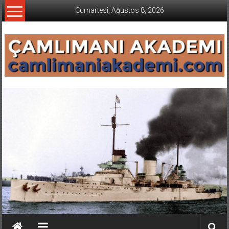
İçeriğe
Cumartesi, Ağustos 8, 2026
geç
CAMLIMANI
AKADEMI