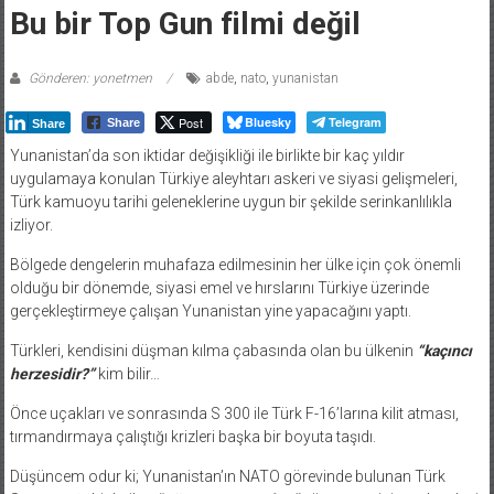
Bu bir Top Gun filmi değil
Gönderen: yonetmen
abde
,
nato
,
yunanistan
Post
Bluesky
Telegram
Share
Share
Yunanistan’da son iktidar değişikliği ile birlikte bir kaç yıldır
uygulamaya konulan Türkiye aleyhtarı askeri ve siyasi gelişmeleri,
Türk kamuoyu tarihi geleneklerine uygun bir şekilde serinkanlılıkla
izliyor.
Bölgede dengelerin muhafaza edilmesinin her ülke için çok önemli
olduğu bir dönemde, siyasi emel ve hırslarını Türkiye üzerinde
gerçekleştirmeye çalışan Yunanistan yine yapacağını yaptı.
Türkleri, kendisini düşman kılma çabasında olan bu ülkenin
“kaçıncı
herzesidir?”
kim bilir…
Önce uçakları ve sonrasında S 300 ile Türk F-16’larına kilit atması,
tırmandırmaya çalıştığı krizleri başka bir boyuta taşıdı.
Düşüncem odur ki; Yunanistan’ın NATO görevinde bulunan Türk
Savaşan Şahinleri’ne
“Düşmanca Hareket”
göstermesinin asıl nedeni