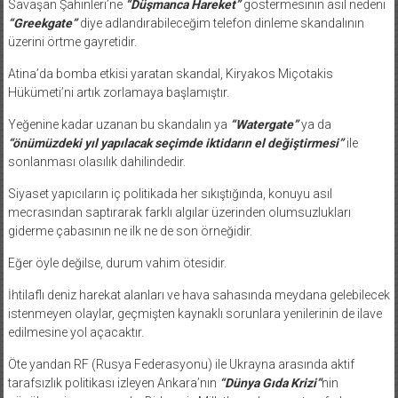
“Greekgate”
diye adlandırabileceğim telefon dinleme skandalının
üzerini örtme gayretidir.
Atina’da bomba etkisi yaratan skandal, Kiryakos Miçotakis
Hükümeti’ni artık zorlamaya başlamıştır.
Yeğenine kadar uzanan bu skandalın ya
“Watergate”
ya da
“önümüzdeki yıl yapılacak seçimde iktidarın el değiştirmesi”
ile
sonlanması olasılık dahilindedir.
Siyaset yapıcıların iç politikada her sıkıştığında, konuyu asıl
mecrasından saptırarak farklı algılar üzerinden olumsuzlukları
giderme çabasının ne ilk ne de son örneğidir.
Eğer öyle değilse, durum vahim ötesidir.
İhtilaflı deniz harekat alanları ve hava sahasında meydana gelebilecek
istenmeyen olaylar, geçmişten kaynaklı sorunlara yenilerinin de ilave
edilmesine yol açacaktır.
Öte yandan
RF (Rusya Federasyonu)
ile Ukrayna arasında aktif
tarafsızlık politikası izleyen Ankara’nın
“Dünya Gıda Krizi”
nin
çözülmesi aşamasında, Birleşmiş Milletler ve konuya taraf olan