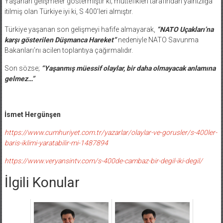
itilmiş olan Türkiye iyi ki, S 400’leri almıştır.
Türkiye yaşanan son gelişmeyi hafife almayarak,
“NATO Uçakları’na
karşı gösterilen Düşmanca Hareket”
nedeniyle NATO Savunma
Bakanları’nı acilen toplantıya çağırmalıdır.
Son sözse;
“Yaşanmış müessif olaylar, bir daha olmayacak anlamına
gelmez…”
İsmet Hergünşen
https://www.cumhuriyet.com.tr/yazarlar/olaylar-ve-gorusler/s-400ler-
baris-iklimi-yaratabilir-mi-1487894
https://www.veryansintv.com/s-400de-cambaz-bir-degil-iki-degil/
İlgili Konular