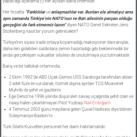
Her fırsatta
“Farklılılar
ve
anlaşmazlılar var. Bunları ele almalıyız ama
aynı zamanda Türkiye’nin NATO’nun ve Batı ailesinin parçası olduğu
gerçeğini de fark etmemiz lazım”
diyen NATO Genel Sekreteri Jens
Stoltenberg nasıl bir yorum getirecektir?
Türkiye’nin siyasi irade ortaya koyamadığı reaksiyoner davranışlar,
daha ileri gidebilen saldırılara zemin hazırladığı gibi beklenmedik bir
anda gerçekleşen vukuatlar silsilesi de unutulmaya yüz tutmaktadır.
Barış ve bir tatbikat ortamında;
2 Ekim 1992’de ABD Uçak Gemisi USS Saratoga tarafından atılan
2 adet füze ile vurularak, hizmet dışına ayrılan TCG Muavenet
Muhribi ile şehit ve gazilerini
Ege Denizi’ne 1996 yılında düşürülen savaş uçağında şehit olan ve
naaşı halen çıkartılmayan Pilot Yüzbaşı
Nail Erdoğan
’ı
4 Temmuz 2003 günü meydana gelen Çuval Hadisesi
diye bilinen
Süleymaniye Baskını’nı
Türk Silahlı Kuvvetleri personeli her daim hatırlamalıdır.
Yaşanan gelişmeler göstermiştir ki; müttefikleri tarafından yalnızlığa