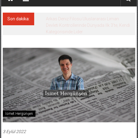
Son dakika:
Malezya Korvet Projesi’nde 3. Gemi de
denize indirildi
İsmet Hergünşen
3 Eylül 2022