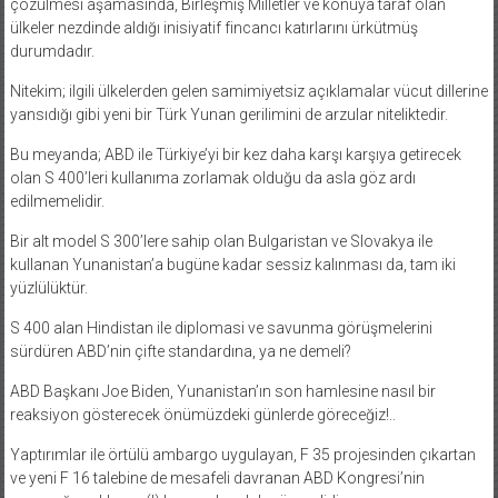
ülkeler nezdinde aldığı inisiyatif fincancı katırlarını ürkütmüş
durumdadır.
Nitekim; ilgili ülkelerden gelen samimiyetsiz açıklamalar vücut dillerine
yansıdığı gibi yeni bir Türk Yunan gerilimini de arzular niteliktedir.
Bu meyanda; ABD ile Türkiye’yi bir kez daha karşı karşıya getirecek
olan S 400’leri kullanıma zorlamak olduğu da asla göz ardı
edilmemelidir.
Bir alt model S 300’lere sahip olan Bulgaristan ve Slovakya ile
kullanan Yunanistan’a bugüne kadar sessiz kalınması da, tam iki
yüzlülüktür.
S 400 alan Hindistan ile diplomasi ve savunma görüşmelerini
sürdüren ABD’nin çifte standardına, ya ne demeli?
ABD Başkanı Joe Biden, Yunanistan’ın son hamlesine nasıl bir
reaksiyon gösterecek önümüzdeki günlerde göreceğiz!..
Yaptırımlar ile örtülü ambargo uygulayan, F 35 projesinden çıkartan
ve yeni F 16 talebine de mesafeli davranan ABD Kongresi’nin
yapacağı açıklama (!) her açıdan daha önemlidir.