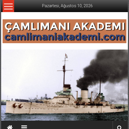
İçeriğe
Pazartesi, Ağustos 10, 2026
geç
CAMLIMANI
AKADEMI