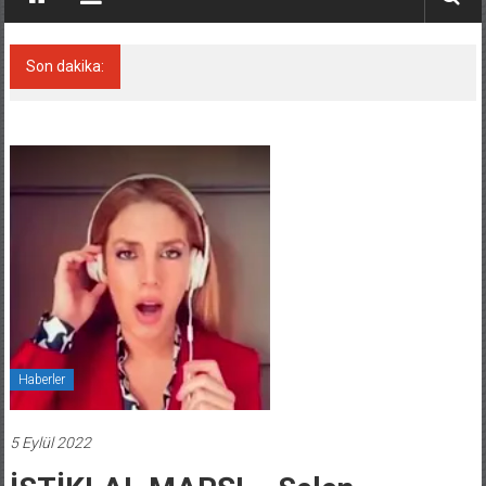
Son dakika:
35 milyon TL’lik tekne projesinde karar çıktı
Haberler
5 Eylül 2022
İSTİKLAL MARŞI – Selen