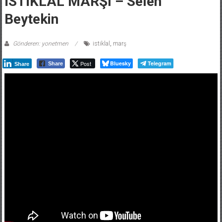
Beytekin
Gönderen: yonetmen
istiklal
,
marş
Post
Bluesky
Telegram
Share
Share