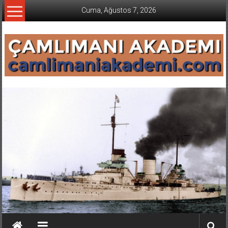
İçeriğe
Cuma, Ağustos 7, 2026
geç
CAMLIMANI
AKADEMI