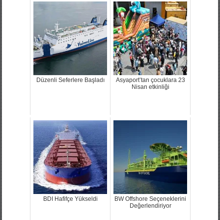
Düzenli Seferlere Başladı
Asyaport’tan çocuklara 23
Nisan etkinliği
BDI Hafifçe Yükseldi
BW Offshore Seçeneklerini
Değerlendiriyor