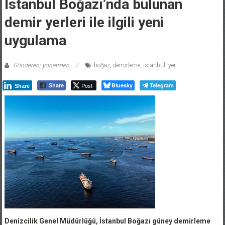
İstanbul Boğazı’nda bulunan
demir yerleri ile ilgili yeni
uygulama
Gönderen: yonetmen
boğaz
,
demirleme
,
istanbul
,
yer
Post
Bluesky
Telegram
Share
Share
Denizcilik Genel Müdürlüğü, İstanbul Boğazı güney demirleme