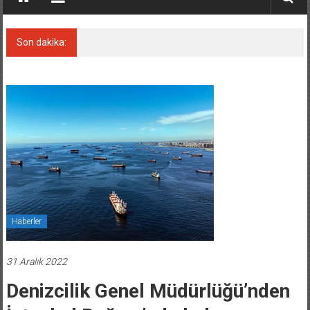
Son dakika:
HÜRMÜZ’E ÜCRET TEPKİSİ
Haberler
31 Aralık 2022
Denizcilik Genel Müdürlüğü’nden