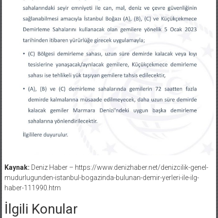
Kaynak:
Deniz Haber – https://www.denizhaber.net/denizcilik-genel-
mudurlugunden-istanbul-bogazinda-bulunan-demir-yerleri-ile-ilg-
haber-111990.htm
İlgili Konular