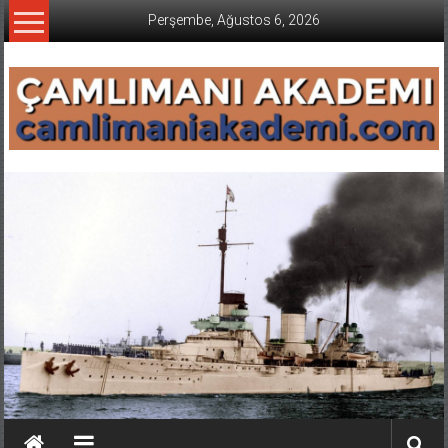
İçeriğe
Perşembe, Ağustos 6, 2026
geç
CAMLIMANI
AKADEMI