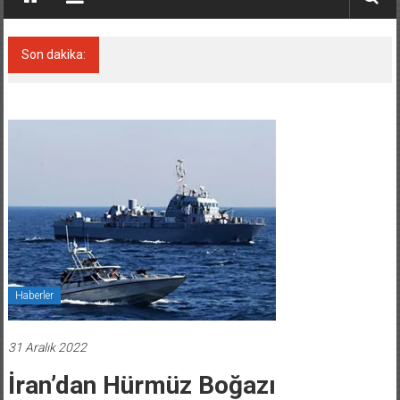
Son dakika:
Derince, ILCA Masters Türkiye
Şampiyonası’na ev sahipliği yapacak
Haberler
31 Aralık 2022
İran’dan Hürmüz Boğazı