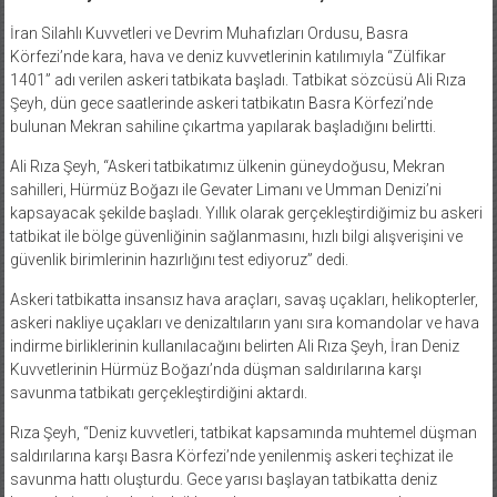
İran Silahlı Kuvvetleri ve Devrim Muhafızları Ordusu, Basra
Körfezi’nde kara, hava ve deniz kuvvetlerinin katılımıyla “Zülfikar
1401” adı verilen askeri tatbikata başladı. Tatbikat sözcüsü Ali Rıza
Şeyh, dün gece saatlerinde askeri tatbikatın Basra Körfezi’nde
bulunan Mekran sahiline çıkartma yapılarak başladığını belirtti.
Ali Rıza Şeyh, “Askeri tatbikatımız ülkenin güneydoğusu, Mekran
sahilleri, Hürmüz Boğazı ile Gevater Limanı ve Umman Denizi’ni
kapsayacak şekilde başladı. Yıllık olarak gerçekleştirdiğimiz bu askeri
tatbikat ile bölge güvenliğinin sağlanmasını, hızlı bilgi alışverişini ve
güvenlik birimlerinin hazırlığını test ediyoruz” dedi.
Askeri tatbikatta insansız hava araçları, savaş uçakları, helikopterler,
askeri nakliye uçakları ve denizaltıların yanı sıra komandolar ve hava
indirme birliklerinin kullanılacağını belirten Ali Rıza Şeyh, İran Deniz
Kuvvetlerinin Hürmüz Boğazı’nda düşman saldırılarına karşı
savunma tatbikatı gerçekleştirdiğini aktardı.
Rıza Şeyh, “Deniz kuvvetleri, tatbikat kapsamında muhtemel düşman
saldırılarına karşı Basra Körfezi’nde yenilenmiş askeri teçhizat ile
savunma hattı oluşturdu. Gece yarısı başlayan tatbikatta deniz