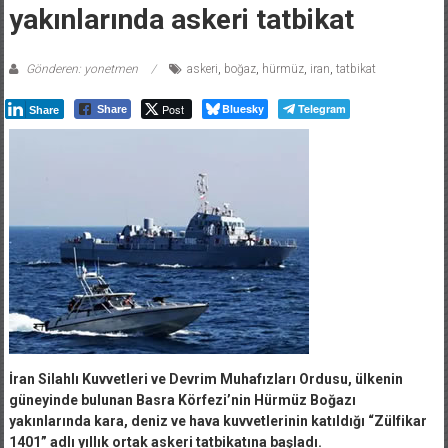
yakınlarında askeri tatbikat
Gönderen: yonetmen
askeri
,
boğaz
,
hürmüz
,
iran
,
tatbikat
Post
Bluesky
Telegram
Share
Share
İran Silahlı Kuvvetleri ve Devrim Muhafızları Ordusu, ülkenin
güneyinde bulunan Basra Körfezi’nin Hürmüz Boğazı
yakınlarında kara, deniz ve hava kuvvetlerinin katıldığı “Zülfikar
1401” adlı yıllık ortak askeri tatbikatına başladı.