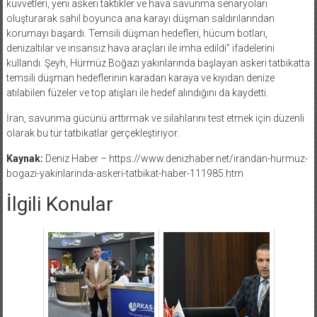
kuvvetleri, yeni askeri taktikler ve hava savunma senaryoları
oluşturarak sahil boyunca ana karayı düşman saldırılarından
korumayı başardı. Temsili düşman hedefleri, hücum botları,
denizaltılar ve insansız hava araçları ile imha edildi” ifadelerini
kullandı. Şeyh, Hürmüz Boğazı yakınlarında başlayan askeri tatbikatta
temsili düşman hedeflerinin karadan karaya ve kıyıdan denize
atılabilen füzeler ve top atışları ile hedef alındığını da kaydetti.
İran, savunma gücünü arttırmak ve silahlarını test etmek için düzenli
olarak bu tür tatbikatlar gerçekleştiriyor.
Kaynak:
Deniz Haber – https://www.denizhaber.net/irandan-hurmuz-
bogazi-yakinlarinda-askeri-tatbikat-haber-111985.htm
İlgili Konular