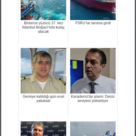
Binlerce yüzücü 37. kez
FSRU’lar tanıma girdi
İstanbul Boğazı’nda kulaç
atacak
Gemiye katıldığı gün ecel
Karadeniz'de alarm: Deniz
yakaladı
seviyesi yükseliyor