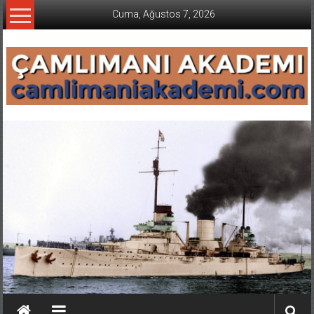
İçeriğe
Cuma, Ağustos 7, 2026
geç
CAMLIMANI
AKADEMI