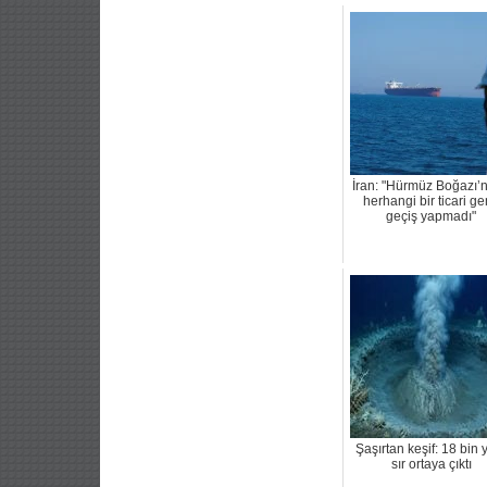
İran: "Hürmüz Boğazı’
herhangi bir ticari g
geçiş yapmadı"
Şaşırtan keşif: 18 bin yı
sır ortaya çıktı