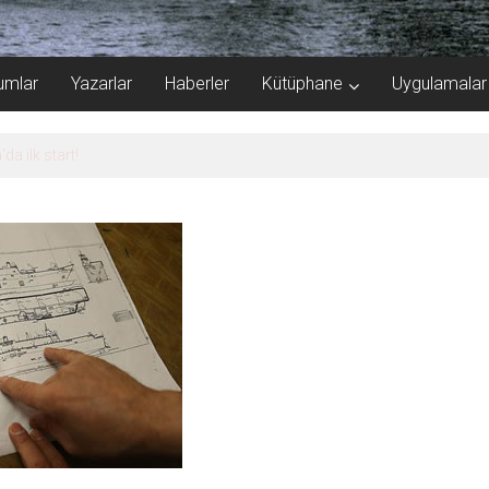
umlar
Yazarlar
Haberler
Kütüphane
Uygulamalar
a 40.000 gemi