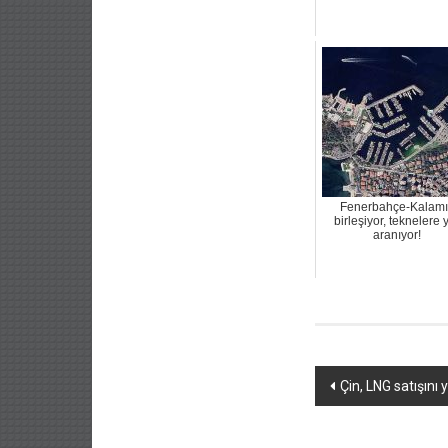
Fenerbahçe-Kalamı
birleşiyor, teknelere 
aranıyor!
Yazı
Çin, LNG satışını
dolaşımı