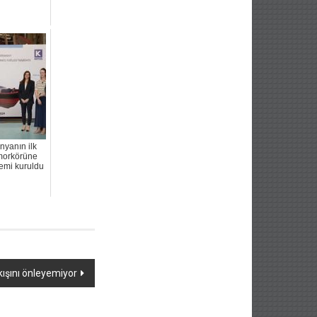
nyanın ilk
morkörüne
stemi kuruldu
kışını önleyemiyor