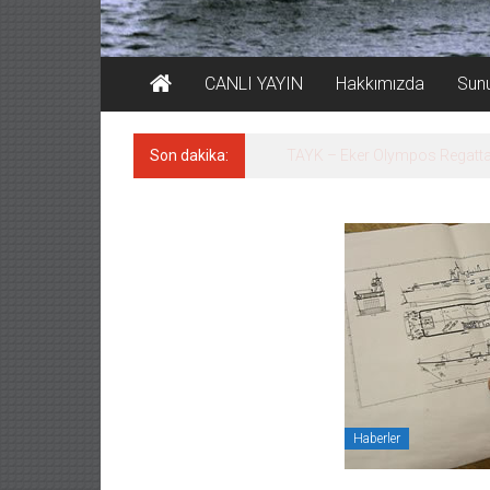
CANLI YAYIN
Hakkımızda
Sun
Son dakika:
İstanbul ve Çanakkale: 6 ayd
Haberler