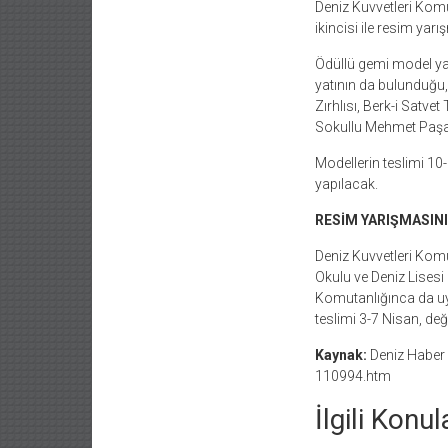
Deniz Kuvvetleri Komu
ikincisi ile resim yar
Ödüllü gemi model yar
yatının da bulunduğu,
Zırhlısı, Berk-i Satv
Sokullu Mehmet Paşa 
Modellerin teslimi 10
yapılacak.
RESİM YARIŞMASINI
Deniz Kuvvetleri Komu
Okulu ve Deniz Lisesi
Komutanlığınca da uy
teslimi 3-7 Nisan, değ
Kaynak:
Deniz Haber 
110994.htm
İlgili Konul