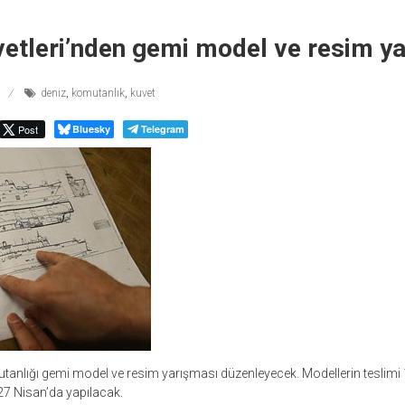
etleri’nden gemi model ve resim y
deniz
,
komutanlık
,
kuvet
Post
Bluesky
Telegram
tanlığı gemi model ve resim yarışması düzenleyecek. Modellerin teslimi
27 Nisan’da yapılacak.