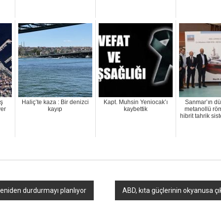
ş
Haliç’te kaza : Bir denizci
Kapt. Muhsin Yeniocak’ı
Sanmar’ın dü
yer
kayıp
kaybettik
metanollü rö
hibrit tahrik si
 yeniden durdurmayı planlıyor
ABD, kıta güçlerinin okyanusa çı