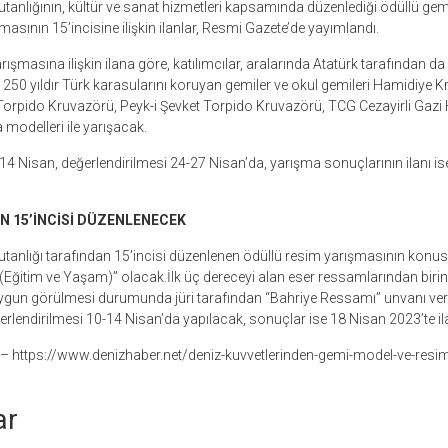
tanlığının, kültür ve sanat hizmetleri kapsamında düzenlediği ödüllü ge
ışmasının 15’incisine ilişkin ilanlar, Resmi Gazete’de yayımlandı.
ışmasına ilişkin ilana göre, katılımcılar, aralarında Atatürk tarafından d
 250 yıldır Türk karasularını koruyan gemiler ve okul gemileri Hamidiye K
et Torpido Kruvazörü, Peyk-i Şevket Torpido Kruvazörü, TCG Cezayirli Ga
modelleri ile yarışacak.
-14 Nisan, değerlendirilmesi 24-27 Nisan’da, yarışma sonuçlarının ilanı i
N 15’İNCİSİ DÜZENLENECEK
tanlığı tarafından 15’incisi düzenlenen ödüllü resim yarışmasının konus
 (Eğitim ve Yaşam)” olacak.İlk üç dereceyi alan eser ressamlarından birin
gun görülmesi durumunda jüri tarafından “Bahriye Ressamı” unvanı veri
erlendirilmesi 10-14 Nisan’da yapılacak, sonuçlar ise 18 Nisan 2023’te il
– https://www.denizhaber.net/deniz-kuvvetlerinden-gemi-model-ve-resi
ar