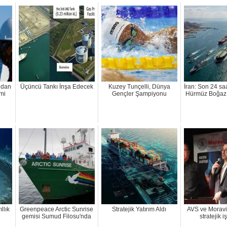
ndan
Üçüncü Tankı İnşa Edecek
Kuzey Tunçelli, Dünya
İran: Son 24 sa
emi
Gençler Şampiyonu
Hürmüz Boğazı
llık
Greenpeace Arctic Sunrise
Stratejik Yatırım Aldı
AVS ve Moravi
gemisi Sumud Filosu'nda
stratejik iş