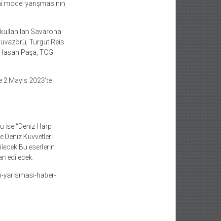
mi model yarışmasının
a kullanılan Savarona
ruvazörü, Turgut Reis
zi Hasan Paşa, TCG
se 2 Mayıs 2023’te
u ise “Deniz Harp
e Deniz Kuvvetleri
lecek.Bu eserlerin
an edilecek.
m-yarismasi-haber-