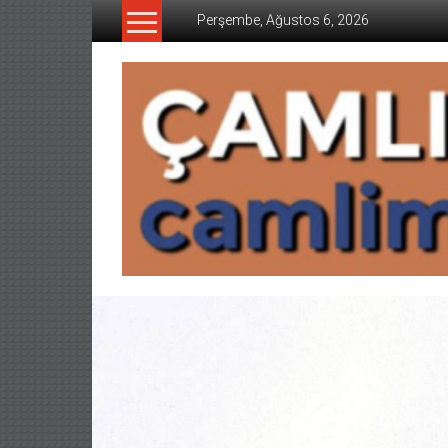
İçeriğe
Perşembe, Ağustos 6, 2026
geç
CAMLIMANI
AKADEMI