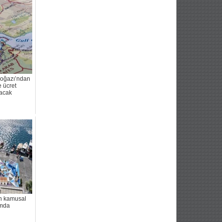
Boğazı’ndan
e ücret
acak
n kamusal
ımda