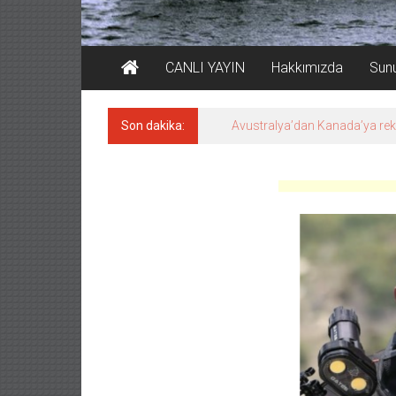
CANLI YAYIN
Hakkımızda
Sun
Son dakika:
Avustralya’dan Kanada’ya re