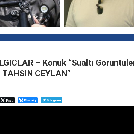
ICLAR – Konuk “Sualtı Görüntül
i TAHSIN CEYLAN”
Post
Bluesky
Telegram