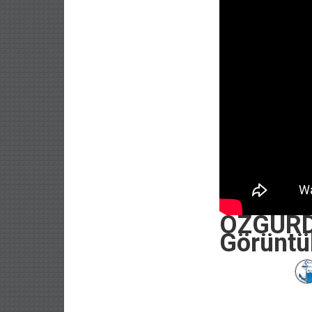
OZGURDA
Görüntü