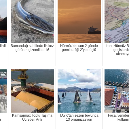
irdi
Samandağ sahilinde ilk kez
Hürmüz’de son 2 günde
İran: Hürmüz 
görülen gizemli balık!
gemi trafiği 2’ye düştü
geçişlerd
alınmay
Kamsarmax Toplu Taşıma
TAYK’tan sezon boyunca
Foça, yenide
r
Ücretleri Arttı
13 organizasyon
kullan