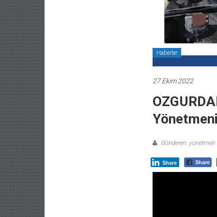
Haberler
27 Ekim 2022
OZGURDALG
Yönetmen
Gönderen: yonetmen
Share
Share