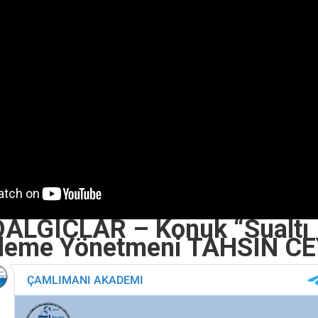
LGICLAR – Konuk “Sualtı
leme Yönetmeni TAHSIN C