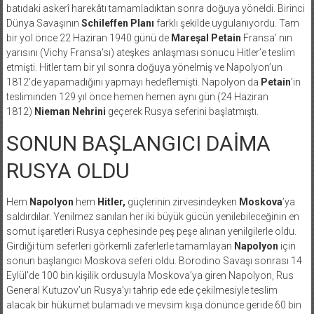
batıdaki askerî harekâtı tamamladıktan sonra doğuya yöneldi. Birinci
Dünya Savaşının
Schileffen
Planı
farklı şekilde uygulanıyordu. Tam
bir yol önce 22 Haziran 1940 günü de
Mareşal Petain
Fransa’ nın
yarısını (Vichy Fransa’sı) ateşkes anlaşması sonucu Hitler’e teslim
etmişti. Hitler tam bir yıl sonra doğuya yönelmiş ve Napolyon’un
1812’de yapamadığını yapmayı hedeflemişti. Napolyon da
Petain
’in
tesliminden 129 yıl önce hemen hemen aynı gün (24 Haziran
1812)
Nieman Nehrini
geçerek Rusya seferini başlatmıştı.
SONUN BAŞLANGICI DAİMA
RUSYA OLDU
Hem
Napolyon
hem
Hitler,
güçlerinin zirvesindeyken
Moskova
’ya
saldırdılar. Yenilmez sanılan her iki büyük gücün yenilebileceğinin en
somut işaretleri Rusya cephesinde peş peşe alınan yenilgilerle oldu.
Girdiği tüm seferleri görkemli zaferlerle tamamlayan
Napolyon
için
sonun başlangıcı Moskova seferi oldu. Borodino Savaşı sonrası 14
Eylül’de 100 bin kişilik ordusuyla Moskova’ya giren Napolyon, Rus
General Kutuzov’un Rusya’yı tahrip ede ede çekilmesiyle teslim
alacak bir hükümet bulamadı ve mevsim kışa dönünce geride 60 bin