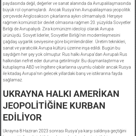
paydasında değil, değerler ve sanat alanında da Avrupalılaşmasında
büyük rol oynamışlardı. Ancak Rusya’nın Avrupalılaşması jeopolitik
çerçevede Anglosakson çıkarlarına aykırı olmamalıydı. Herşeye
rağmen komünist bir devlet olmasına rağmen 20. yüzyılda Sovyetler
Birliği de Avrupalıydı. Zira komünizm ideoloji olarak Avrupa
ürünüydü. Sovyet liderler, Sovyetler Birliği’nin modernleşmesini
çağdaş uygarlık seviyesine göre biçimlendirdiler. Üretim teknikleri,
sanat ve yaratıcılık Avrupa kültürü üzerine inşa edildi. Bugün bu
saydığım her şey yok olmuştur. Rus halkı Avrupa’dan Avrupalı Rus
halkından nefret eder duruma getirilmiştir. Bu düşmanlaştırma ve
kutuplaşma ABD ve İngiltere çıkarlarına uyumlu olabilir ancak Rusya
ile kıtadaş Avrupa’nın gelecek yıllardaki barış ve istikrarına fayda
sağlamaz.
UKRAYNA HALKI AMERİKAN
JEOPOLİTİĞİNE KURBAN
EDİLİYOR
Ukrayna 8 Haziran 2023 sonrası Rusya’ya karşı saldırıya geçtiğini