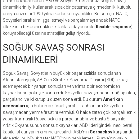
ortasına kadar sürdü. ABD ve Sovyetler her alanda soğuk savaş
dinamiklerini iyi kullanarak sıcak bir çatışmaya girmeden iki kutuplu
dünya düzenini 1990 yılına kadar koruyabildiler. Bu süreçte NATO,
Sovyetleri bırakalım işgal etmeyi ve parçalamayı ancak NATO
ülkelerinin bekasını nükleer silahlara dayanarak (
flexible response
)
koruyabileceği üzerine stratejiler geliştiriyordu.
SOĞUK SAVAŞ SONRASI
DİNAMİKLERİ
Soğuk Savaş, Sovyetlerin büyük bir başarısızlıkla sonuçlanan
Afganistan işgali, ABD’nin Stratejik Savunma Girişimi (SDI) ile baş
edemeyecek bir yarışın sonuçları ve verimsiz bir ekonomiden
kaynaklanan çöküşle sona erdi. Sovyetler savaşmadan mağlup oldu,
parçalandı ve iki kutuplu düzen sona erdi. Bu durum
Amerikan
neoconları
için bulunmaz fırsat yarattı. Tarih onlara Sovyetleri
savaşmadan yenme fırsatını vermişti. O halde zaten çok parçalı, etnik
yapısı karmaşık Rusya pek ala parçalanabilir ve başta Sibirya ile
Arktik Okyanusunun sonsuz kaynakları ABD liderliğindeki neoliberal
kapitalist dünyanın emrine girebilirdi. ABD’nin
Gorbachov
karşısında
elde ettiği bu büyük zafer NATO’nun genişlemesi, Rusya’nın yakın