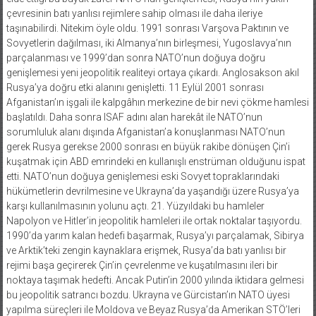
çevresinin batı yanlısı rejimlere sahip olması ile daha ileriye
taşınabilirdi. Nitekim öyle oldu. 1991 sonrası Varşova Paktının ve
Sovyetlerin dağılması, iki Almanya’nın birleşmesi, Yugoslavya’nın
parçalanması ve 1999’dan sonra NATO’nun doğuya doğru
genişlemesi yeni jeopolitik realiteyi ortaya çıkardı. Anglosakson akıl
Rusya’ya doğru etki alanını genişletti. 11 Eylül 2001 sonrası
Afganistan’ın işgali ile kalpgâhın merkezine de bir nevi çökme hamlesi
başlatıldı. Daha sonra ISAF adını alan harekât ile NATO’nun
sorumluluk alanı dışında Afganistan’a konuşlanması NATO’nun
gerek Rusya gerekse 2000 sonrası en büyük rakibe dönüşen Çin’i
kuşatmak için ABD emrindeki en kullanışlı enstrüman olduğunu ispat
etti. NATO’nun doğuya genişlemesi eski Sovyet topraklarındaki
hükümetlerin devrilmesine ve Ukrayna’da yaşandığı üzere Rusya’ya
karşı kullanılmasının yolunu açtı. 21. Yüzyıldaki bu hamleler
Napolyon ve Hitler’in jeopolitik hamleleri ile ortak noktalar taşıyordu.
1990’da yarım kalan hedefi başarmak, Rusya’yı parçalamak, Sibirya
ve Arktik’teki zengin kaynaklara erişmek, Rusya’da batı yanlısı bir
rejimi başa geçirerek Çin’in çevrelenme ve kuşatılmasını ileri bir
noktaya taşımak hedefti. Ancak Putin’in 2000 yılında iktidara gelmesi
bu jeopolitik satrancı bozdu. Ukrayna ve Gürcistan’ın NATO üyesi
yapılma süreçleri ile Moldova ve Beyaz Rusya’da Amerikan STÖ’leri