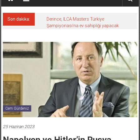
Son dakika:
Derince, ILCA Masters Türkiye
Şampiyonası’na ev sahipliği yapacak
Cem Gürdeniz
25 Haziran 2023
Napolyon ve Hitler’in Rusya