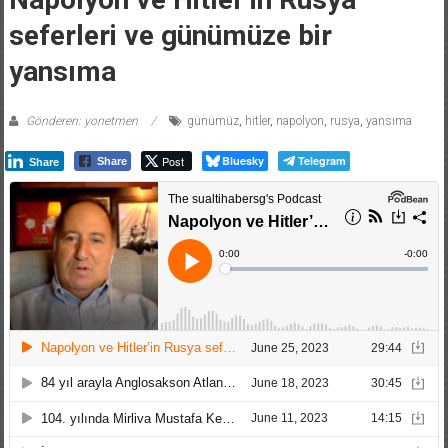
seferleri ve günümüze bir
yansıma
Gönderen: yonetmen
günümüz
,
hitler
,
napolyon
,
rusya
,
yansıma
Post
Bluesky
Telegram
Share
Share