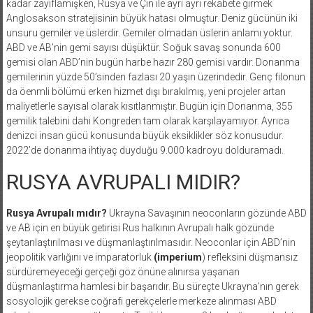
kadar zayıflamışken, Rusya ve Çin ile ayrı ayrı rekabete girmek
Anglosakson stratejisinin büyük hatası olmuştur. Deniz gücünün iki
unsuru gemiler ve üslerdir. Gemiler olmadan üslerin anlamı yoktur.
ABD ve AB’nin gemi sayısı düşüktür. Soğuk savaş sonunda 600
gemisi olan ABD’nin bugün harbe hazır 280 gemisi vardır. Donanma
gemilerinin yüzde 50’sinden fazlası 20 yaşın üzerindedir. Genç filonun
da öenmli bölümü erken hizmet dışı bırakılmış, yeni projeler artan
maliyetlerle sayısal olarak kısıtlanmıştır. Bugün için Donanma, 355
gemilik talebini dahi Kongreden tam olarak karşılayamıyor. Ayrıca
denizci insan gücü konusunda büyük eksiklikler söz konusudur.
2022’de donanma ihtiyaç duyduğu 9.000 kadroyu dolduramadı.
RUSYA AVRUPALI MIDIR?
Rusya Avrupalı mıdır?
Ukrayna Savaşının neoconların gözünde ABD
ve AB için en büyük getirisi Rus halkının Avrupalı halk gözünde
şeytanlaştırılması ve düşmanlaştırılmasıdır. Neoconlar için ABD’nin
jeopolitik varlığını ve imparatorluk
(imperium
) refleksini düşmansız
sürdüremeyeceği gerçeği göz önüne alınırsa yaşanan
düşmanlaştırma hamlesi bir başarıdır. Bu süreçte Ukrayna’nın gerek
sosyolojik gerekse coğrafi gerekçelerle merkeze alınması ABD