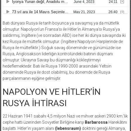
Batı dünyası Rusya ile tarih boyunca ya savaşmış ya da müttefik
olmuştur. Napolyon’un Fransa’sı ile Hitler’in Almanya’sı Rusya’ya
saldırmış; İngiltere (ve sonradan ABD) ise her iki dünya savaşında iki
kez Rusya ile müttefik olmuştur. (İngiltere Napolyon Harplerinde de
Rusya ile müttefiktir.) Soğuk savaş döneminde ve günümüzde ise
Rusya, Anglosakson liderliğin kontrolündeki batının düşmanı
olmuştur. Ukrayna Savaşı bu düşmanlığı kökleştirmeyi
hedeflemektedir. Batı ile Rusya 1990-2000 arasındaki Yeltsin
döneminde Rusya ile dost olabilmiş, bu dönemde de Rusya
parçalanmanın eşiğine gelmiştir.
NAPOLYON VE HİTLER’İN
RUSYA İHTİRASI
22 Haziran 1941 sabahı 4,5 milyon Nazi ve mihver askeri 2900 km.’lik
cephe hattı üzerinden Sovyetler Birliğine karşı
Barbarossa
Harekâtını
başlattı. Hitler’in yaşam alanı
(lebensraum)
doktrini gereği Almanya,