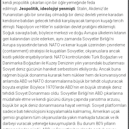
kendi jeopolitik çıkarları için bir öğle yemeğinde feda
edilmişti.
Jeopolitik, ideolojiyi yenmişti
. Stalin, Akdeniz’de
Yunanistan gibi bir sınırdaş olmadığı bir deniz devleti yerine karadan
kendisine batıdan gelecek tehdidi karşılayacak tampon kuşağı tercih
etmişti. Napolyon ve Hitler’in saldırıları devlet pratiğini etkilemişti.
Soğuk savaşta batı, böylece merkezi ve doğu Avrupa ülkelerini kıtanın
geri kalanından izole ederken, aynı zamanda Sovyetler Birliği’ni
Avrupa siyasetinde tanıdı. NATO ve kenar kuşak üzerinden çevreleme
(containment) stratejisi ile kuşatılan Sovyetler, okyanuslara ancak
kısıtlı şekilde erişebiliyorlardı. NATO kontrolündeki Türk Boğazları ve
Danimarka Boğazları ile Kuzey Denizinin yılın yarısındaki buzlanması
Sovyet deniz gücünün hareket serbestisini etkiliyordu. Ancak buna
rağmen büyük donanma kurarak hem nükleer hem de konvansiyonel
anlamda ABD ve NATO donanmalarına büyük bir tehdit oluşturacak
boyuta eriştiler. Böylece 1970’lerde ABD’nin en büyük stratejik deniz
tehdidi Sovyet Donanması oldu. Sovyetler Birliği’nin ABD çıkarlarına
müdahale etme ve kendi gücünü dünya çapında yansıtma arzusu,
büyük bir açık deniz donanmasına hayat vermişti. Sovyet platformları
sadece batı teknolojisini kopyalamakla kalmamış, Amerikan uçak
gemisi gruplarını tüm okyanuslarda yakın markajda tutacak ve ilk
darbeyi vuracak yeteneğe kavuşmuşlardı. Bu durum 80’li yılların