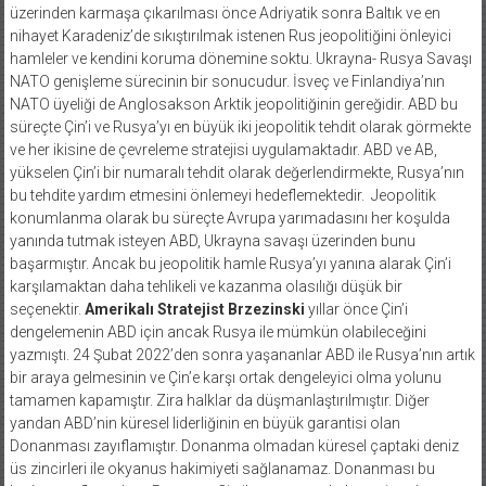
üzerinden karmaşa çıkarılması önce Adriyatik sonra Baltık ve en
nihayet Karadeniz’de sıkıştırılmak istenen Rus jeopolitiğini önleyici
hamleler ve kendini koruma dönemine soktu. Ukrayna- Rusya Savaşı
NATO genişleme sürecinin bir sonucudur. İsveç ve Finlandiya’nın
NATO üyeliği de Anglosakson Arktik jeopolitiğinin gereğidir. ABD bu
süreçte Çin’i ve Rusya’yı en büyük iki jeopolitik tehdit olarak görmekte
ve her ikisine de çevreleme stratejisi uygulamaktadır. ABD ve AB,
yükselen Çin’i bir numaralı tehdit olarak değerlendirmekte, Rusya’nın
bu tehdite yardım etmesini önlemeyi hedeflemektedir. Jeopolitik
konumlanma olarak bu süreçte Avrupa yarımadasını her koşulda
yanında tutmak isteyen ABD, Ukrayna savaşı üzerinden bunu
başarmıştır. Ancak bu jeopolitik hamle Rusya’yı yanına alarak Çin’i
karşılamaktan daha tehlikeli ve kazanma olasılığı düşük bir
seçenektir.
Amerikalı Stratejist Brzezinski
yıllar önce Çin’i
dengelemenin ABD için ancak Rusya ile mümkün olabileceğini
yazmıştı. 24 Şubat 2022’den sonra yaşananlar ABD ile Rusya’nın artık
bir araya gelmesinin ve Çin’e karşı ortak dengeleyici olma yolunu
tamamen kapamıştır. Zira halklar da düşmanlaştırılmıştır. Diğer
yandan ABD’nin küresel liderliğinin en büyük garantisi olan
Donanması zayıflamıştır. Donanma olmadan küresel çaptaki deniz
üs zincirleri ile okyanus hakimiyeti sağlanamaz. Donanması bu