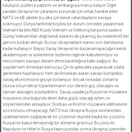
tutuluyor, yüzlerce yaptırım ve ambargoya maruz kalıyor. Diğer
yandan Ukrayna’nın çıkarlarını korumak için ortak hareket eden
NATO ve AB ülkeleri bu ülke için kendi vatandaşlarını savaşa
sokmuyor. Dünya tarihinde böylesi bir durum önceden yaşanmadı.
Vietnam’da bile ABD Kuzey Vietnam ve Vietkong karşısına sadece
Güney Vietnamlıları değil kendi askerini de çıkarmış, bu nedenle 60 bin
gencini kurban etmişti. Bu kez Ukraynalıların kanını son damlasına
kadar kullanıyor. Beyaz Saray Ukrayna’nın kazanamayacağını kendi
akademisyen ve askerlerinin tezlerine rağmen kabullenmiyor ve
neoconların savaşın devam etme kararlılığına katkı sağlıyor. Bu
sayede hem Amerikan kamuoyu Çin ile gelecekte yaşanacak silahlı
gerilimlere hazırlanıyor hem de Amerikan askeri sanayi kompleksi
savaş ekonomisine geçişe zorlanıyor. Ancak ne kadar zorlama
olursa olsun tekrar toparlanmanın son derece güç olacağını ve
zaman alacağını söyleyebiliriz. Savaş uzadıkça Rusya’nın müzakere
masasına oturduğunda elinin daha güçlü olacağı eylem ve
söylemlerinden anlaşılıyor. Donbas ve Kırım’ın müzakere edilmesinin
söz konusu olmayacağı, NATO’nun Ukrayna Rusya sınırlarından
uzaklaşmasını sağlayacak bir çözümün dışında başka bir çözümü
Rusya’nın kabul etmeyeceği bir döneme giriyoruz. Bu yönü ile
Napolyon ve Hitler’in Rusya taarruzundan sonra Ukrayna üzerinden