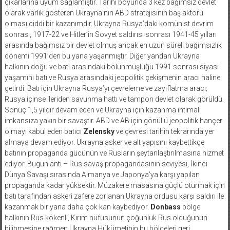
çıkarlarına uyum sağlamıştır. Tarihi boyunca 3 kez bağımsız devlet
olarak varlık gösteren Ukrayna’nın ABD stratejisinin baş aktörü
olması ciddi bir kazanımdır. Ukrayna Rusya’daki komünist devrim
sonrası, 1917-22 ve Hitler’in Sovyet saldırısı sonrası 1941-45 yılları
arasında bağımsız bir devlet olmuş ancak en uzun süreli bağımsızlık
dönemi 1991’den bu yana yaşanmıştır. Diğer yandan Ukrayna
halkının doğu ve batı arasındaki bölünmüşlüğü 1991 sonrası siyasi
yaşamını batı ve Rusya arasındaki jeopolitik çekişmenin aracı haline
getirdi. Batı için Ukrayna Rusya’yı çevreleme ve zayıflatma aracı;
Rusya içinse ileriden savunma hattı ve tampon devlet olarak görüldü.
Sonuç 1,5 yıldır devam eden ve Ukrayna için kazanma ihtimali
imkansıza yakın bir savaştır. ABD ve AB için gönüllü jeopolitik hançer
olmayı kabul eden batıcı
Zelensky
ve çevresi tarihin tekrarında yer
almaya devam ediyor. Ukrayna asker ve alt yapısını kaybettikçe
batının propaganda gücünün ve Rusların şeytanlaştırılmasına hizmet
ediyor. Bugün anti – Rus savaş propagandasının seviyesi, İkinci
Dünya Savaşı sırasında Almanya ve Japonya’ya karşı yapılan
propaganda kadar yüksektir. Müzakere masasına güçlü oturmak için
batı tarafından askeri zafere zorlanan Ukrayna ordusu karşı saldırı ile
kazanmak bir yana daha çok kan kaybediyor.
Donbass
bölge
halkının Rus kökenli, Kırım nüfusunun çoğunluk Rus olduğunun
bilinmesine rağmen Ukrayna Hükümetinin bu bölgeleri geri