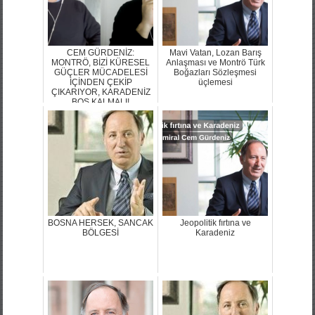
CEM GÜRDENİZ:
Mavi Vatan, Lozan Barış
MONTRÖ, BİZİ KÜRESEL
Anlaşması ve Montrö Türk
GÜÇLER MÜCADELESİ
Boğazları Sözleşmesi
İÇİNDEN ÇEKİP
üçlemesi
ÇIKARIYOR, KARADENİZ
BOŞ KALMALI!
BOSNA HERSEK, SANCAK
Jeopolitik fırtına ve
BÖLGESİ
Karadeniz