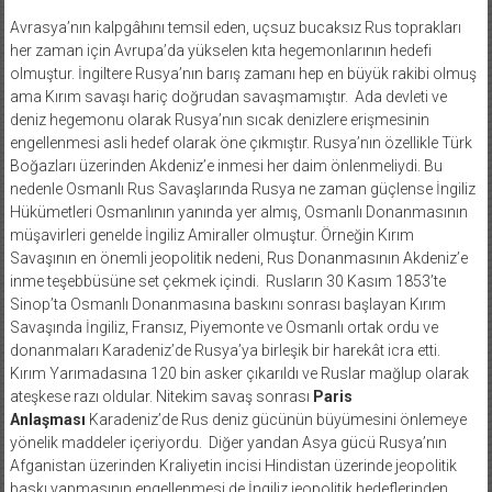
Avrasya’nın kalpgâhını temsil eden, uçsuz bucaksız Rus toprakları
her zaman için Avrupa’da yükselen kıta hegemonlarının hedefi
olmuştur. İngiltere Rusya’nın barış zamanı hep en büyük rakibi olmuş
ama Kırım savaşı hariç doğrudan savaşmamıştır. Ada devleti ve
deniz hegemonu olarak Rusya’nın sıcak denizlere erişmesinin
engellenmesi asli hedef olarak öne çıkmıştır. Rusya’nın özellikle Türk
Boğazları üzerinden Akdeniz’e inmesi her daim önlenmeliydi. Bu
nedenle Osmanlı Rus Savaşlarında Rusya ne zaman güçlense İngiliz
Hükümetleri Osmanlının yanında yer almış, Osmanlı Donanmasının
müşavirleri genelde İngiliz Amiraller olmuştur. Örneğin Kırım
Savaşının en önemli jeopolitik nedeni, Rus Donanmasının Akdeniz’e
inme teşebbüsüne set çekmek içindi. Rusların 30 Kasım 1853’te
Sinop’ta Osmanlı Donanmasına baskını sonrası başlayan Kırım
Savaşında İngiliz, Fransız, Piyemonte ve Osmanlı ortak ordu ve
donanmaları Karadeniz’de Rusya’ya birleşik bir harekât icra etti.
Kırım Yarımadasına 120 bin asker çıkarıldı ve Ruslar mağlup olarak
ateşkese razı oldular. Nitekim savaş sonrası
Paris
Anlaşması
Karadeniz’de Rus deniz gücünün büyümesini önlemeye
yönelik maddeler içeriyordu. Diğer yandan Asya gücü Rusya’nın
Afganistan üzerinden Kraliyetin incisi Hindistan üzerinde jeopolitik
baskı yapmasının engellenmesi de İngiliz jeopolitik hedeflerinden