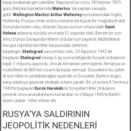
kayıp bırakarak geri çekildiler. Napolyon’un sonu 18 Haziran 1815
günü Belçika topraklarında
Waterloo
’da yapılan savaşla
geldi.
Wellington Markizi
Arthur Wellesley
komutasındaki İngiliz,
Hollanda, Prusya ortak ordusu karşısında büyük bir mağlubiyet aldı.
Sonunda teslim oldu, Atlantik Okyanusunun ortasındaki
Saint
Helena
adasına sürüldü ve orada 51 yaşında öldü. Benzer bir son
İkinci Dünya Savaşında Hitlerin orduları için yaşandı. Müttefiklerin
Avrupa cephesinde Hitler karşısındaki zaferinin
başlangıcı
Stalingrad
savunması oldu. 23 Ağustos 1942’de
başlayan
Stalingrad
savaşı 5 ay sonra bittiğinde Sovyet ordularının
kaybı 1 milyonu aşıyordu. Ancak Almanları yenmişlerdi. Almanya ve
müttefikleri de 800 bin civarında kayıp vermişti. Sovyetlerin bu zaferi
ilk kez Hitler’in yenilebileceğini ispat etti ve Sovyetler, Berlin’e doğru
karşı saldırıya geçecek stratejik ortamı yarattı. Bir yıl sonra 4 Temmuz
1943’te başlayan
Kursk Harekâtı
ile Sovyetler Hitler Ordularını
yenerek önce anavatanlarını kurtardılar ve 2 Mayıs 1945’te Berlin’i
teslim aldılar. Hitler intihar etti.
RUSYA’YA SALDIRININ
JEOPOLİTİK NEDENLERİ