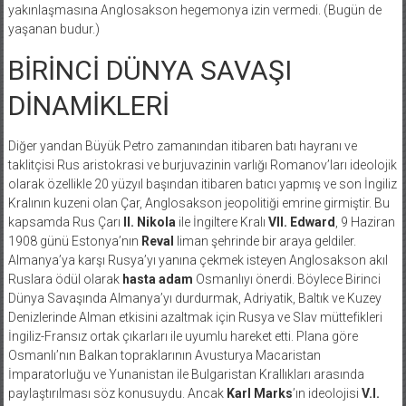
yakınlaşmasına Anglosakson hegemonya izin vermedi. (Bugün de
yaşanan budur.)
BİRİNCİ DÜNYA SAVAŞI
DİNAMİKLERİ
Diğer yandan Büyük Petro zamanından itibaren batı hayranı ve
taklitçisi Rus aristokrasi ve burjuvazinin varlığı Romanov’ları ideolojik
olarak özellikle 20 yüzyıl başından itibaren batıcı yapmış ve son İngiliz
Kralının kuzeni olan Çar, Anglosakson jeopolitiği emrine girmiştir. Bu
kapsamda Rus Çarı
II. Nikola
ile İngiltere Kralı
VII. Edward
, 9 Haziran
1908 günü Estonya’nın
Reval
liman şehrinde bir araya geldiler.
Almanya’ya karşı Rusya’yı yanına çekmek isteyen Anglosakson akıl
Ruslara ödül olarak
hasta adam
Osmanlıyı önerdi. Böylece Birinci
Dünya Savaşında Almanya’yı durdurmak, Adriyatik, Baltık ve Kuzey
Denizlerinde Alman etkisini azaltmak için Rusya ve Slav müttefikleri
İngiliz-Fransız ortak çıkarları ile uyumlu hareket etti. Plana göre
Osmanlı’nın Balkan topraklarının Avusturya Macaristan
İmparatorluğu ve Yunanistan ile Bulgaristan Krallıkları arasında
paylaştırılması söz konusuydu. Ancak
Karl Marks
’ın ideolojisi
V.I.