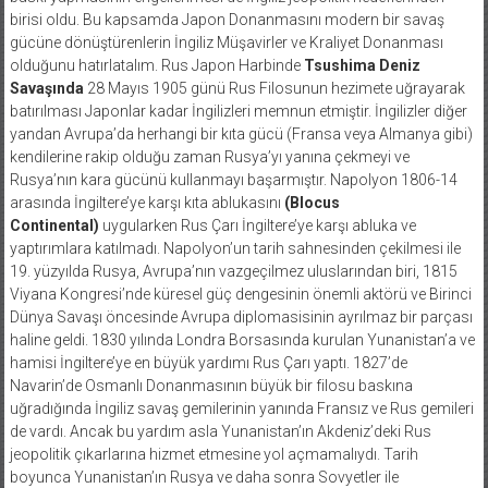
birisi oldu. Bu kapsamda Japon Donanmasını modern bir savaş
gücüne dönüştürenlerin İngiliz Müşavirler ve Kraliyet Donanması
olduğunu hatırlatalım. Rus Japon Harbinde
Tsushima Deniz
Savaşında
28 Mayıs 1905 günü Rus Filosunun hezimete uğrayarak
batırılması Japonlar kadar İngilizleri memnun etmiştir. İngilizler diğer
yandan Avrupa’da herhangi bir kıta gücü (Fransa veya Almanya gibi)
kendilerine rakip olduğu zaman Rusya’yı yanına çekmeyi ve
Rusya’nın kara gücünü kullanmayı başarmıştır. Napolyon 1806-14
arasında İngiltere’ye karşı kıta ablukasını
(Blocus
Continental)
uygularken Rus Çarı İngiltere’ye karşı abluka ve
yaptırımlara katılmadı. Napolyon’un tarih sahnesinden çekilmesi ile
19. yüzyılda Rusya, Avrupa’nın vazgeçilmez uluslarından biri, 1815
Viyana Kongresi’nde küresel güç dengesinin önemli aktörü ve Birinci
Dünya Savaşı öncesinde Avrupa diplomasisinin ayrılmaz bir parçası
haline geldi. 1830 yılında Londra Borsasında kurulan Yunanistan’a ve
hamisi İngiltere’ye en büyük yardımı Rus Çarı yaptı. 1827’de
Navarin’de Osmanlı Donanmasının büyük bir filosu baskına
uğradığında İngiliz savaş gemilerinin yanında Fransız ve Rus gemileri
de vardı. Ancak bu yardım asla Yunanistan’ın Akdeniz’deki Rus
jeopolitik çıkarlarına hizmet etmesine yol açmamalıydı. Tarih
boyunca Yunanistan’ın Rusya ve daha sonra Sovyetler ile