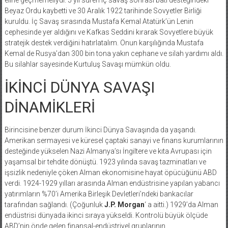
Beyaz Ordu kaybetti ve 30 Aralık 1922 tarihinde Sovyetler Birliği
kuruldu. İç Savaş sırasında Mustafa Kemal Atatürk’ün Lenin
cephesinde yer aldığını ve Kafkas Seddini kırarak Sovyetlere büyük
stratejik destek verdiğini hatırlatalım. Onun karşılığında Mustafa
Kemal de Rusya’dan 300 bin tona yakın cephane ve silah yardımı aldı.
Bu silahlar sayesinde Kurtuluş Savaşı mümkün oldu.
İKİNCİ DÜNYA SAVAŞI
DİNAMİKLERİ
Birincisine benzer durum İkinci Dünya Savaşında da yaşandı.
Amerikan sermayesi ve küresel çaptaki sanayi ve finans kurumlarının
desteğinde yükselen Nazi Almanya’sı İngiltere ve kıta Avrupası için
yaşamsal bir tehdite dönüştü. 1923 yılında savaş tazminatları ve
işsizlik nedeniyle çöken Alman ekonomisine hayat öpücüğünü ABD
verdi. 1924-1929 yılları arasında Alman endüstrisine yapılan yabancı
yatırımların %70’i Amerika Birleşik Devletleri’ndeki bankacılar
tarafından sağlandı. (Çoğunluk
J.P. Morgan
‘ a aitti.) 1929’da Alman
endüstrisi dünyada ikinci sıraya yükseldi. Kontrolü büyük ölçüde
ABD’nin önde gelen finansal-endüstriyel gruplarının