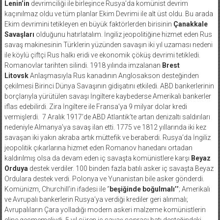
Lenin’in
devrimciliği ile birleşince Rusya’da komünist devrim
kaçınılmaz oldu ve tüm planlar Ekim Devrimi ile alt üst oldu. Bu arada
Ekim devrimini tetikleyen en büyük faktörlerden birisinin
Çanakkale
Savaşları
olduğunu hatırlatalım. İngiliz jeopolitiğine hizmet eden Rus
savaş makinesinin Türklerin yüzünden savaşın iki yıl uzaması nedeni
ile köylü çiftçi Rus halkı eridi ve ekonomik çöküş devrimi tetikledi.
Romanovlar tarihten silindi. 1918 yılında imzalanan
Brest
Litovsk
Anlaşmasıyla Rus kanadının Anglosakson desteğinden
çekilmesi Birinci Dünya Savaşının gidişatını etkiledi. ABD bankerlerinin
borçlarıyla yürütülen savaşı İngiltere kaybederse Amerikalı bankerler
iflas edebilirdi. Zira İngiltere ile Fransa’ya 9 milyar dolar kredi
vermişlerdi. 7 Aralık 1917’de ABD Atlantik’te artan denizaltı saldırıları
nedeniyle Almanya’ya savaş ilan etti. 1775 ve 1812 yıllarında iki kez
savaşan iki yakın akraba artık müttefik ve beraberdi. Rusya’da İngiliz
jeopolitik çıkarlarına hizmet eden Romanov hanedanı ortadan
kaldırılmış olsa da devam eden iç savaşta komünistlere karşı
Beyaz
Orduya
destek verdiler. 100 binden fazla batılı asker iç savaşta Beyaz
Ordulara destek verdi. Polonya ve Yunanistan bile asker gönderdi.
Komünizm, Churchill’in ifadesi ile ‘’
beşiğinde boğulmalı’’
; Amerikalı
ve Avrupalı bankerlerin Rusya’ya verdiği krediler geri alınmalı;
Avrupalıların Çara yolladığı modern askeri malzeme komünistlerin
eline geçmemeliydi. 5 yıl süren iç savaş sonrası batı desteğindeki