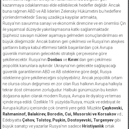
kazanmaya odaklanması elde edilebilecek hedefler değildir. Ancak
buna rağmen ABD ve AB liderleri Zelensky Hükümetini bu hedeflere
yönlendirmektedir Savaş uzadıkça kayıplar artmakta,
Rusya’nın savunma sanayi ve ekonomik direncine ve en önemlisi Çin
ile yaşamsal düzeyde yakınlaşmasına katkı sağlanmaktadır.
Şüphesiz savaşın nükleer aşamaya gelmeden sonuçlandırılması en
büyük dileğimizdir. Ancak batının geri çekilmesi ve Rusya’nın ateşkes
şartlarını batıya kabul ettirmesi taktik başarılardan çok Avrupa
güvenlik mimarisinin gelecekteki stratejik çerçevesine göre
şekillenecektir. Rusya’nın
Donbas
ve
Kırım
’dan geri çekilmesi
jeopolitik kanunlara aykırıdır. Ukrayna’nın gelecekte sağlayacağı
güvenlik garantilerinin ABD ve AB isteklerine göre değil, Rusya
isteklerine göre şekilleneceğini söyleyebiliriz. Ancak jeopolitik ortam
ne olursa olsun değişmesi en zor olan Rus halkının Avrupa halkıyla
tekrar dost olmasının zorluğudur. Halbuki günümüzün bu keskin
doğasına aykırı olarak modern Rusya, Avrupa ile diyalog ve temas
içinde inşa edildi. Özellikle 19. yüzyılda Rusya, müzik ve edebiyat ile
Avrupa kültürü içerisinde çok önemli yere geldi. Müzikte
Çaykovski,
Rahmaninof, Balakirev, Borodin, Cui, Musorski ve Korsakov
vd.;
Edebiyatta
Çehov, Tolstoy, Puşkin, Dostoyevski, Turgenyev
gibi
büyük sanatçı ve yazarlar Rusya’nın sadece
Hristiyanlık
ortak