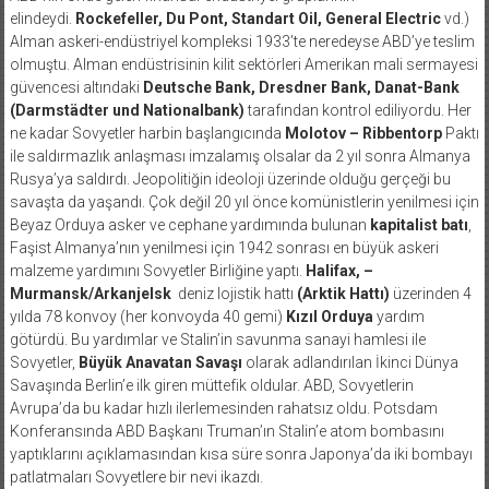
elindeydi.
Rockefeller, Du Pont, Standart Oil, General Electric
vd.)
Alman askeri-endüstriyel kompleksi 1933’te neredeyse ABD’ye teslim
olmuştu. Alman endüstrisinin kilit sektörleri Amerikan mali sermayesi
güvencesi altındaki
Deutsche Bank, Dresdner Bank, Danat-Bank
(Darmstädter und Nationalbank)
tarafından kontrol ediliyordu. Her
ne kadar Sovyetler harbin başlangıcında
Molotov – Ribbentorp
Paktı
ile saldırmazlık anlaşması imzalamış olsalar da 2 yıl sonra Almanya
Rusya’ya saldırdı. Jeopolitiğin ideoloji üzerinde olduğu gerçeği bu
savaşta da yaşandı. Çok değil 20 yıl önce komünistlerin yenilmesi için
Beyaz Orduya asker ve cephane yardımında bulunan
kapitalist batı
,
Faşist Almanya’nın yenilmesi için 1942 sonrası en büyük askeri
malzeme yardımını Sovyetler Birliğine yaptı.
Halifax, –
Murmansk/Arkanjelsk
deniz lojistik hattı
(Arktik Hattı)
üzerinden 4
yılda 78 konvoy (her konvoyda 40 gemi)
Kızıl Orduya
yardım
götürdü. Bu yardımlar ve Stalin’in savunma sanayi hamlesi ile
Sovyetler,
Büyük Anavatan Savaşı
olarak adlandırılan İkinci Dünya
Savaşında Berlin’e ilk giren müttefik oldular. ABD, Sovyetlerin
Avrupa’da bu kadar hızlı ilerlemesinden rahatsız oldu. Potsdam
Konferansında ABD Başkanı Truman’ın Stalin’e atom bombasını
yaptıklarını açıklamasından kısa süre sonra Japonya’da iki bombayı
patlatmaları Sovyetlere bir nevi ikazdı.