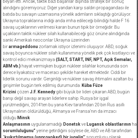
beyan etti. Ancak, taktik bazı başarılar dışında stratejik bir sonuç
alındığını göremiyoruz. Diğer yandan karşı saldırı propagandası ile
batıda bu savaşın uzamasına yönelik adımların sıklaştığı görülüyor.
Ukrayna topraklarına indiği anda imha edileceği bilindiği halde F 16
savaş uçaklarının verilmesi kararı bunun tipik bir örneğidir. Bu
uçakların taktik nükleer silah kullanabileceği göz önüne alındığında
sanki Amerikalı neoconlar Ukrayna üzerinden
bir
armageddonu
zorlamak istiyor izlenimi oluşuyor. ABD, soğuk
savaş boyunca nükleer silah kullanımına yönelik pek çok kısıtlayıcı ve
kontrol edici mekanizmaya
(SALT, START, INF, NPT, Açık Semalar,
ABM vb.)
hayat vermişken bugün nükleer silahlar konusunda son
derece liyakatsiz ve maceracı şekilde hareket etmektedir. Ciddi bir
liderlik sorunu vardır. Gerginliği ve nükleer savaş ihtimalini azaltan bu
girişimler bugün terk edilmiş durumunda.
Küba Füze
Krizini
çözen
J.F. Kennedy
gibi büyük bir lideri çıkaran ABD, bugün
barışı değil savaşı arayan liderlere sahip. Rusya bir işgal
yürütmediğini, 2014’ten bu yana Kiev tarafından 20 bin Rus asıllı
Ukraynalının öldürüldüğü, Almanya ve Fransa’nın da imzacı
olduğu
Minsk
Anlaşmasının
uygulanamadığı
Donetsk
ve
Lugansk
oblastlarının
hal
sorumluluğunu”
yerine getirdiğini söylese de, ABD ve AB tarafından
‘’
kışkırtılmamış (unprovoked) bir işgalin’’
sorumlusu olarak