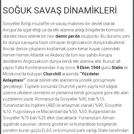
SOĞUK SAVAŞ DİNAMİKLERİ
Sovyetler Birliği muzaffer ve savaş makinesi bir devlet olarak
Avrupa’da işgal ettiği ya da etki alanına aldığı bölgelerde komünist
idareleri tesis ederek bir nevi
demir perde
oluşturdu. Bu durumu yeni
bir dünya savaşına hazır olmayan Anglosakson dünya kabullendi.
Ancak denize çıkışlarını kısıtlamak üzere kenar kuşak üzerindeki
hemen hemen Atlantik ve Akdeniz’de tüm kıyı sahibi Avrupa
devletlerini Anglosakson dünya kendi etki alanına aldı. Bunun alt
yapısı Yalta Konferansından 4 ay önce,
9 Ekim 1944
günü
Stalin
ile
Moskova’da buluşan
Churchill
arasında ‘
’Yüzdeler
Anlaşması’’
olarak bilinen etki alanlarına yönelik görüşmeyle
gerçekleşti. Toplantı sonunda Churchill yarım sayfa not kâğıdı
üzerine ülkelerin isimlerini ve yanlarına kendi görüşüne göre etki alan
yüzdelerini yazdı. Romanya’da Sovyetler %90, batı %10;
Yunanistan’da İngiltere (ABD ile anlaşmalı olarak) %90, Sovyetler
%10; Yugoslavya ve Macaristan’da %50, %50; Bulgaristan’da
Sovyetler %75 batı %25 etkili olacaklardı. Yunanistan’ı Alman
işgalinde savunan, direniş gösteren ve kurtardıkları bölgelerde
yönetim kuran güçlü ELAS ve komünist parti varlığı Stalin tarafından