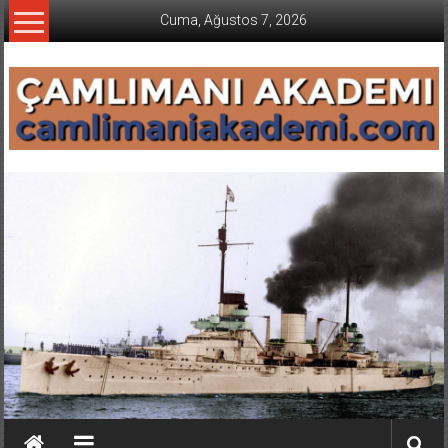
İçeriğe
Cuma, Ağustos 7, 2026
geç
CAMLIMANI
AKADEMI