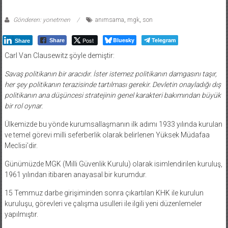
Gönderen: yonetmen
anımsama
,
mgk
,
son
Post
Bluesky
Telegram
Share
Share
Carl Van Clausewitz şöyle demiştir:
Savaş politikanın bir aracıdır. İster istemez politikanın damgasını taşır,
her şey politikanın terazisinde tartılması gerekir. Devletin onayladığı dış
politikanın ana düşüncesi stratejinin genel karakteri bakımından büyük
bir rol oynar.
Ülkemizde bu yönde kurumsallaşmanın ilk adımı 1933 yılında kurulan
ve temel görevi milli seferberlik olarak belirlenen Yüksek Müdafaa
Meclisi’dir.
Günümüzde MGK (Milli Güvenlik Kurulu) olarak isimlendirilen kuruluş,
1961 yılından itibaren anayasal bir kurumdur.
15 Temmuz darbe girişiminden sonra çıkartılan KHK ile kurulun
kuruluşu, görevleri ve çalışma usulleri ile ilgili yeni düzenlemeler
yapılmıştır.