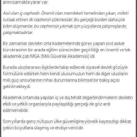
anımsamakta yarar var.
Asıl olan iç cephedir.
Önemli olan memleketi temelinden yıkan, milleti
tutsak ettiren ilk cephenin çökmesidir. Bu gerçeği bizden daha çok
bilen düşmanlar, bu cephemizi yıkmak için yüzyıllarca çalışmışlardır,
çalışmaktadırlar.
Bir zamanlar devletin orta kademelerinde görev yapan sivil asker
bürokrasinin bir arada eğitim sürecinden geçirildiği en önemli ve tek
akademik çatı MGA (Milli Güvenlik Akademisi) idi.
Burada uluslararası ilişkilerde takip edilecek siyaset devlet gözüyle
formülüne edilirken hem kendi ulusumuzun hem de diğer ulusların
milli güç unsurlarının nihai durumlarına bilimsel bir bakış açısı
getirilmekteydi.
Akademik ortamda yapılan iç ve dış tehdit değerlendirmelerin devletin
etkili ve yetkili organlarıyla paylaşıldığı gerçeği de göz ardı
edilmemelidir.
Son yıllarda genç nüfusun ülke güvenliğine yönelik kayıtsızlığı dikkat
çekici boyutlara ulaşmış ve endişe vericidir.