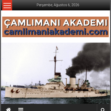
İçeriğe
Perşembe, Ağustos 6, 2026
geç
CAMLIMANI
AKADEMI