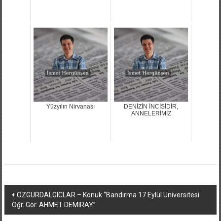
Yüzyılın Nirvanası
DENİZİN İNCİSİDİR,
ANNELERİMİZ
Yazı
OZGURDALGICLAR – Konuk “Bandırma 17 Eylül Üniversitesi
Öğr. Gör. AHMET DEMIRAY”
dolaşımı