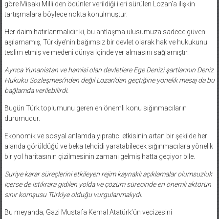
göre Misakı Milli den ödünler verildiği ileri sürülen Lozan’a ilişkin
tartışmalara böylece nokta konulmuştur.
Her daim hatırlanmalıdır ki, bu antlaşma ulusumuza sadece güven
aşılamamış, Türkiye’nin bağımsız bir devlet olarak hak ve hukukunu
teslim etmiş ve medeni dünya içinde yer almasını sağlamıştır.
Ayrıca Yunanistan ve hamisi olan devletlere Ege Denizi şartlarının Deniz
Hukuku Sözleşmesi’nden değil Lozan’dan geçtiğine yönelik mesaj da bu
bağlamda verilebilirdi.
Bugün Türk toplumunu geren en önemli konu sığınmacıların
durumudur.
Ekonomik ve sosyal anlamda yıpratıcı etkisinin artan bir şekilde her
alanda görüldüğü ve beka tehdidi yaratabilecek sığınmacılara yönelik
bir yol haritasının çizilmesinin zamanı gelmiş hatta geçiyor bile.
Suriye karar süreçlerini etkileyen rejim kaynaklı açıklamalar olumsuzluk
içerse de istikrara gidilen yolda ve çözüm sürecinde en önemli aktörün
sınır komşusu Türkiye olduğu vurgulanmalıydı.
Bu meyanda; Gazi Mustafa Kemal Atatürk’ün vecizesini