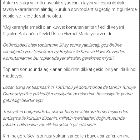
Askeri strateji ve milli güvenlik siyasetinin tayini ve tespiti ile ilgili
tavsiye kararlarının alındığı kurulun son toplantısı geçtiğimiz günlerde
yapıldı ve ilklere de sahne oldu.
YAŞ kararıyla emekli olan kuvvet komutanları taltif edildi ve yeni
Dışişleri Bakanı’na Devlet Üstün Hizmet Madalyası verildi.
Önümüzdeki olası toplantının iki ay sonra yapılacağı göz önüne
alındığında yeni Genelkurmay Başkanı ile Kara ve Hava Kuvvetleri
Komutanlarının bu toplantıda yer almaları gerekmez miydi?
Toplantı sonucunda açıklanan bildirinin dikkat çekici bir yanı da ikinci
maddeydi.
Lozan Barış Antlaşması’nın 100’üncü yıl dönümünde de tarihin Türkiye
Cumhuriyeti’ne yüklediği mesuliyetin gereklerinin hassasiyetle yerine
getirildiği belirtilmiştir.
Türkiye’nin bölgesinde bir asırdır barış ve istikrara temel teşkil eden
antlaşma ile kurulan düzenin, milletin menfaatleri doğrultusunda
tahkim edilmesine yönelik kararlılık teyit edilmiştir.
Kimine göre Sevr sonrası yoktan var edilen büyük bir zafer kimine