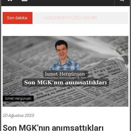
Son dakika:
Avrupa’nın genç liderleri İstanbul’da buluştu
İsmet Hergünşen
20 Ağustos 2023
Son MGK’nın anımsattıkları