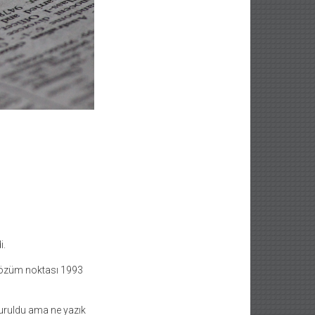
i.
 çözüm noktası 1993
 kuruldu ama ne yazık