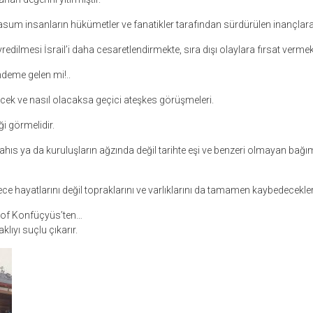
um insanların hükümetler ve fanatikler tarafından sürdürülen inançlara
dilmesi İsrail’i daha cesaretlendirmekte, sıra dışı olaylara fırsat vermek
deme gelen mi!..
recek ve nasıl olacaksa geçici ateşkes görüşmeleri.
eği görmelidir.
ahıs ya da kuruluşların ağzında değil tarihte eşi ve benzeri olmayan bağ
ce hayatlarını değil topraklarını ve varlıklarını da tamamen kaybedecekler
ozof Konfüçyüs’ten…
klıyı suçlu çıkarır.