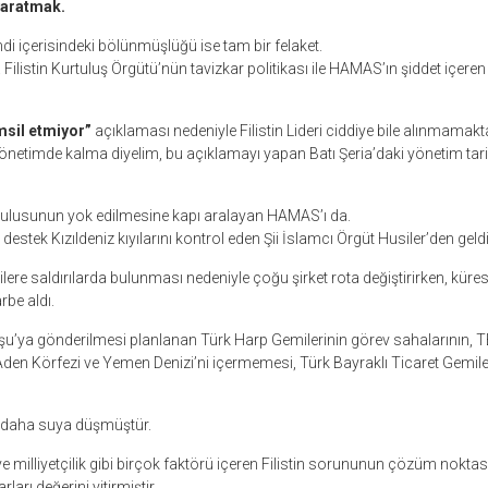
 yaratmak.
ndi içerisindeki bölünmüşlüğü ise tam bir felaket.
 Filistin Kurtuluş Örgütü’nün tavizkar politikası ile HAMAS’ın şiddet içeren 
msil etmiyor”
açıklaması nedeniyle Filistin Lideri ciddiye bile alınmamakta
etimde kalma diyelim, bu açıklamayı yapan Batı Şeria’daki yönetim tariht
i ulusunun yok edilmesine kapı aralayan HAMAS’ı da.
ir destek Kızıldeniz kıyılarını kontrol eden Şii İslamcı Örgüt Husiler’den geldi
lere saldırılarda bulunması nedeniyle çoğu şirket rota değiştirirken, kür
rbe aldı.
ya gönderilmesi planlanan Türk Harp Gemilerinin görev sahalarının, T
 Aden Körfezi ve Yemen Denizi’ni içermemesi, Türk Bayraklı Ticaret Gemile
z daha suya düşmüştür.
 ve milliyetçilik gibi birçok faktörü içeren Filistin sorununun çözüm nokt
arı değerini yitirmiştir.