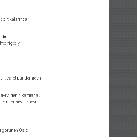
politikalarındaki
dır.
e hiçte iyi
.
esel ticaret pandemiden
BMM’den çıkartılacak
rinin emniyetle seyri
ası görünen Oslo