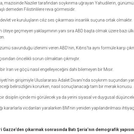
sa, mazisinde Naziler tarafından soykırıma uğrayan Yahudilerin, günümü
lı demeden Filistinlilere reva görmesidir.
evlet ve kuruluşların cılız ses çıkarması insanlık suçuna ortak olmaktır.
an öteye geçmeyen yaklaşımının yanı sıra ABD başta olmak üzere bazı ülkel
en.
çözümü savunduğu izlenimi veren ABD’nin, Kıbrıs’ta aynı formüle karşı çık
 açısından öncelikli sorun olmaktan çıkmıştır.
ir İran ve göçü nasıl engelleyeceğini dahi bilemeyen bir Mısır.
ti’nin girişimiyle Uluslararası Adalet Divanı’nda soykırım suçundan yargı
ceği belirsizliğini korurken, nasıl sonuçlanacağı tam bir merak konusu.
ir disiplin içinde mi görülecek ya da yerini siyasal ve duygusal düşüncel
ı kararlarla vicdanları yaralarken BM’nin yeniden yapılandırılması ihtiyaç 
leri Gazze’den çıkarmak sonrasında Batı Şeria’nın demografik yapısın