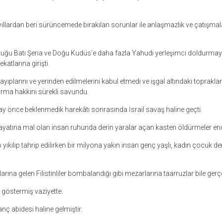
yıllardan beri sürüncemede bırakılan sorunlar ile anlaşmazlık ve çatışmal
 tuttuğu Batı Şeria ve Doğu Kudüs’e daha fazla Yahudi yerleşimci doldurmay
katlarına girişti.
 kayıplarını ve yerinden edilmelerini kabul etmedi ve işgal altındaki toprakla
urma hakkını sürekli savundu.
y önce beklenmedik harekâtı sonrasında İsrail savaş haline geçti.
ayatına mal olan insan ruhunda derin yaralar açan kasten öldürmeler endiş
 yıkılıp tahrip edilirken bir milyona yakın insan genç yaşlı, kadın çocuk 
ına gelen Filistinliler bombalandığı gibi mezarlarına taarruzlar bile gerçek
 göstermiş vaziyette.
nç abidesi haline gelmiştir.