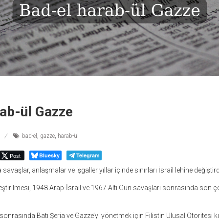
rab-ül Gazze
bad-el
,
gazze
,
harab-ül
Post
Bluesky
Telegram
savaşlar, anlaşmalar ve işgaller yıllar içinde sınırları İsrail lehine değiştird
eştirilmesi, 1948 Arap-İsrail ve 1967 Altı Gün savaşları sonrasında son
sonrasında Batı Şeria ve Gazze’yi yönetmek için Filistin Ulusal Otoritesi