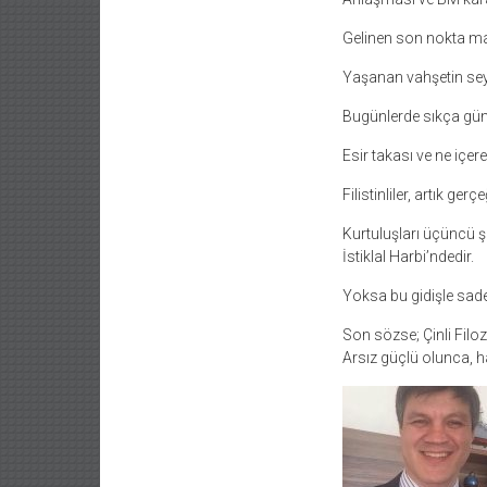
Gelinen son nokta mas
Yaşanan vahşetin seyre
Bugünlerde sıkça gün
Esir takası ve ne içe
Filistinliler, artık gerç
Kurtuluşları üçüncü ş
İstiklal Harbi’ndedir.
Yoksa bu gidişle sade
Son sözse; Çinli Fil
Arsız güçlü olunca, ha