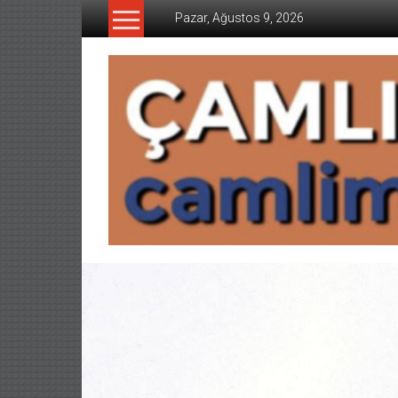
İçeriğe
Pazar, Ağustos 9, 2026
geç
CAMLIMANI
AKADEMI