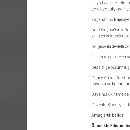
Hayret edilecek olan
çoluk çocuk, kadın yaş
Yaşanan bu trajediye d
Batı Dünyası’nın laft
zihinleri yakacak türd
Bölgede iki devletli 
Filistin Arap ülkeleri
Sessizliğe bürünmüş b
Güney Afrika Cumhuriye
davanın ne kadar süre
Dava hukuki temelde b
Güvenlik Konseyi aldığ
Amaç artık bellidir.
Öncelikle Filistinli