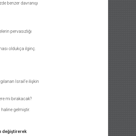
zde benzer davranışı
erin pervasızlığı
ması oldukça ilginç.
lanan İsrail’e ilişkin
ere mi bırakacak?
haline gelmiştir.
ı değiştirerek