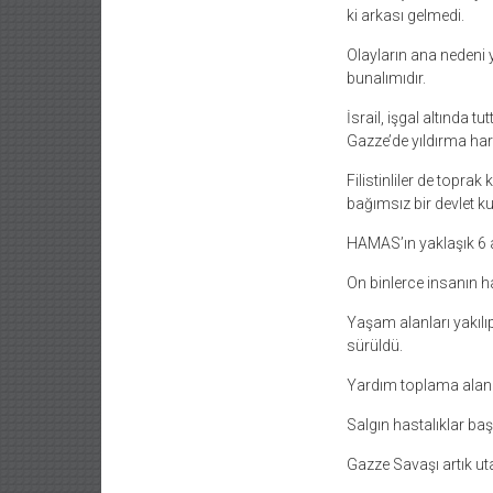
ki arkası gelmedi.
Olayların ana nedeni 
bunalımıdır.
İsrail, işgal altında
Gazze’de yıldırma hare
Filistinliler de toprak
bağımsız bir devlet k
HAMAS’ın yaklaşık 6 a
On binlerce insanın h
Yaşam alanları yakılıp
sürüldü.
Yardım toplama alanlar
Salgın hastalıklar baş
Gazze Savaşı artık uta