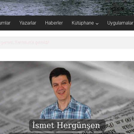
umlar
Yazarlar
Haberler
Kütüphane
Uygulamalar
gemisi, Samsun’a getirildi!