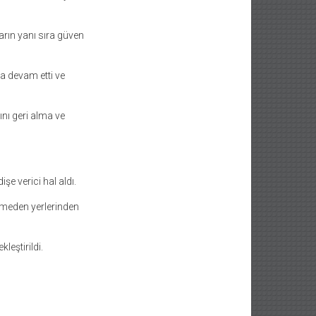
arın yanı sıra güven
a devam etti ve
rını geri alma ve
e verici hal aldı.
demeden yerlerinden
leştirildi.