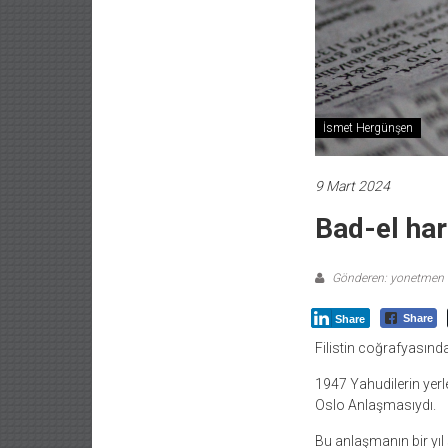
İsmet Hergünşen
9 Mart 2024
Bad-el ha
Gönderen: yonetmen
Share
Share
Filistin coğrafyasında 
1947 Yahudilerin yerl
Oslo Anlaşmasıydı.
Bu anlaşmanın bir yıl 