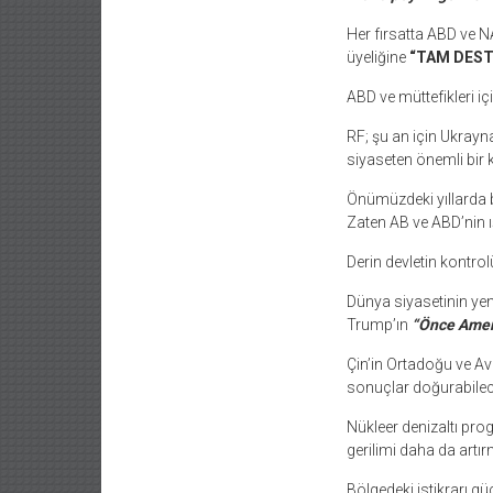
Her fırsatta ABD ve NA
üyeliğine
“TAM DEST
ABD ve müttefikleri 
RF; şu an için Ukrayn
siyaseten önemli bir k
Önümüzdeki yıllarda b
Zaten AB ve ABD’nin ışı
Derin devletin kontro
Dünya siyasetinin yen
Trump’ın
“Önce Amer
Çin’in Ortadoğu ve Avr
sonuçlar doğurabilece
Nükleer denizaltı pr
gerilimi daha da artır
Bölgedeki istikrarı g