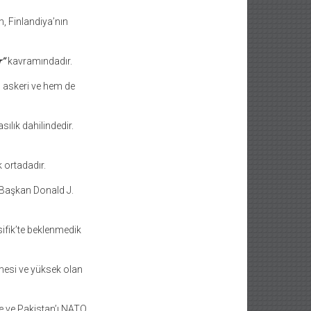
n, Finlandiya’nın
r”
kavramındadır.
m askeri ve hem de
ılık dahilindedir.
 ortadadır.
i Başkan Donald J.
sifik’te beklenmedik
rmesi ve yüksek olan
re ve Pakistan’ı NATO