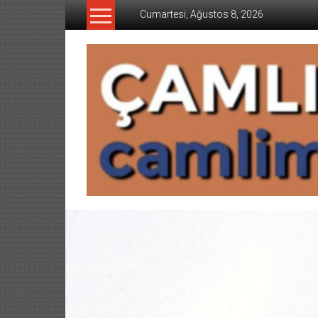
İçeriğe
Cumartesi, Ağustos 8, 2026
geç
CAMLIMANI
AKADEMI