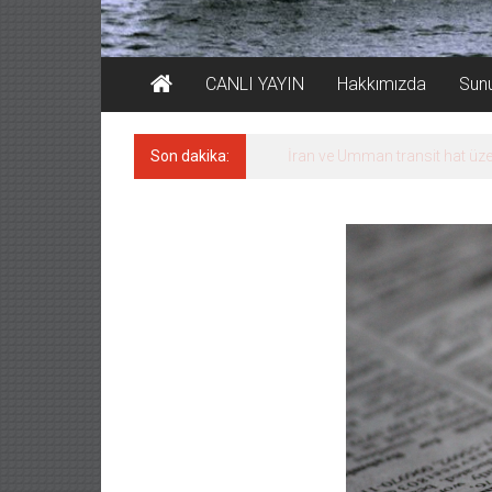
CANLI YAYIN
Hakkımızda
Sun
Son dakika:
İran ve Umman transit hat üze