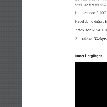
üyesi görmemiz söz k
Haddizatında; S 400’l
Hedef dün olduğu gib
Zaten; son iki NATO li
Son sözse;
“Türkiye 
İsmet Hergünşen