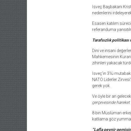
İsveç Başbakanı Krist
nedenlerini irdeleyere
Esasen katılım sürecin
referanduma yansıtılm
Tarafsızlık politikası
Dini ve insani değerl
Mahkemesinin Kuran-ı 
zihinleri yakacak türd
İsveç’in 3’lü mutabaka
NATO Liderler Zirves
gerek yok.
Ve öyle bir an gelecek
çerçevesinde hareket 
8 bin Müslüman erkeği
katliama göz yummak
“Lafla peynir gemisi