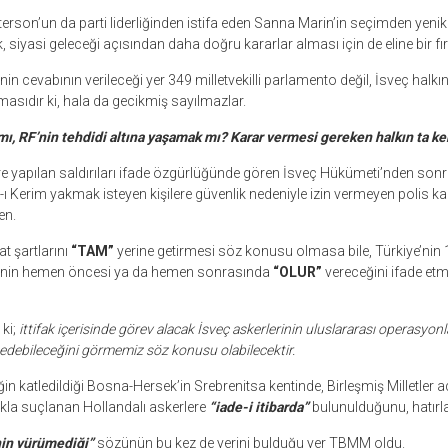
erson’un da parti liderliğinden istifa eden Sanna Marin’in seçimden yeni
k, siyasi geleceği açısından daha doğru kararlar alması için de eline bir fı
in cevabının verileceği yer 349 milletvekilli parlamento değil, İsveç halkın
asıdır ki, hala da gecikmiş sayılmazlar.
 mı, RF’nin tehdidi altına yaşamak mı? Karar vermesi gereken halkın ta ken
ere yapılan saldırıları ifade özgürlüğünde gören İsveç Hükümeti’nden sonra
Kerim yakmak isteyen kişilere güvenlik nedeniyle izin vermeyen polis ka
en.
t şartlarını
“TAM”
yerine getirmesi söz konusu olmasa bile, Türkiye’n
i’nin hemen öncesi ya da hemen sonrasında
“OLUR”
vereceğini ifade et
 ki;
ittifak içerisinde görev alacak İsveç askerlerinin uluslararası operasyonl
edebileceğini görmemiz söz konusu olabilecektir.
n katledildiği Bosna-Hersek’in Srebrenitsa kentinde, Birleşmiş Milletler 
la suçlanan Hollandalı askerlere
“iade-i itibarda”
bulunulduğunu, hatırl
nin yürümediği”
sözünün bu kez de yerini bulduğu yer TBMM oldu.