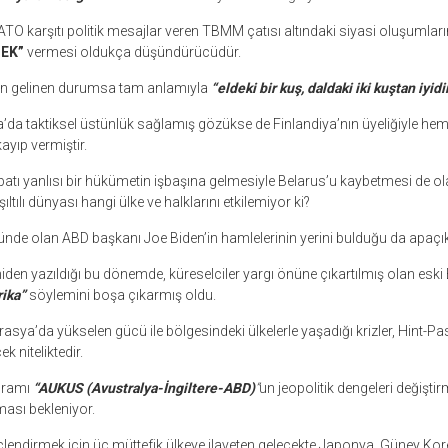
TO karşıtı politik mesajlar veren TBMM çatısı altındaki siyasi oluşumları
EK”
vermesi oldukça düşündürücüdür.
için gelinen durumsa tam anlamıyla
“eldeki bir kuş, daldaki iki kuştan iyidi
a’da taktiksel üstünlük sağlamış gözükse de Finlandiya’nın üyeliğiyle he
ayıp vermiştir.
atı yanlısı bir hükümetin işbaşına gelmesiyle Belarus’u kaybetmesi de olas
ltılı dünyası hangi ülke ve halklarını etkilemiyor ki?
lünde olan ABD başkanı Joe Biden’in hamlelerinin yerini bulduğu da apaçık
iden yazıldığı bu dönemde, küreselciler yargı önüne çıkartılmış olan esk
ika”
söylemini boşa çıkarmış oldu.
asya’da yükselen gücü ile bölgesindeki ülkelerle yaşadığı krizler, Hint-Pa
k niteliktedir.
ogramı
“AUKUS (Avustralya-İngiltere-ABD)
”
un jeopolitik dengeleri değişti
ması bekleniyor.
üçlendirmek için üç müttefik ülkeye ilaveten gelecekte Japonya, Güney Ko