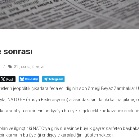
e sonrası
31.
,
sonra
,
ülke
,
ve
Post
Bluesky
Telegram
etlerin jeopolitik çıkarlara feda edildiğinin son örneği Beyaz Zambaklar Ü
mıyla, NATO RF (Rusya Federasyonu) arasındaki sınırlar iki katına çıkmış o
kesi sıfatıyla anılan Finlandiya’ya bu üyelik, gelecekte ne kazandıracak n
lan ve ilginçtir ki NATO’ya giriş süresince büyük gayret sarfeten başbaka
 bir kısmının bu üyeliği endişeyle karşıladığını göstermektedir.