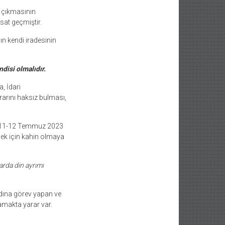
k çıkmasının
rsat geçmiştir.
ın kendi iradesinin
disi olmalıdır.
, İdari
rarını haksız bulması,
in 11-12 Temmuz 2023
mek için kahin olmaya
arda din ayrımı
adına görev yapan ve
amakta yarar var.