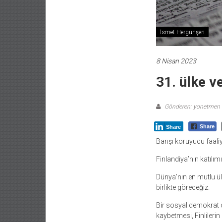
İsmet Hergünşen
8 Nisan 2023
31. ülke v
Gönderen: yonetmen
Share
Share
Barışı koruyucu faaliy
Finlandiya’nın katılı
Dünya’nın en mutlu ül
birlikte göreceğiz.
Bir sosyal demokrat o
kaybetmesi, Finlilerin