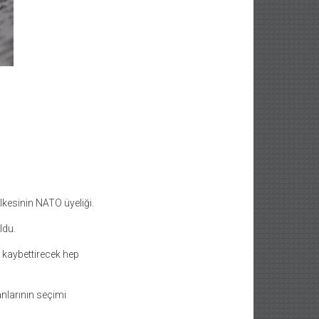
lkesinin NATO üyeliği.
ldu.
e kaybettirecek hep
nlarının seçimi