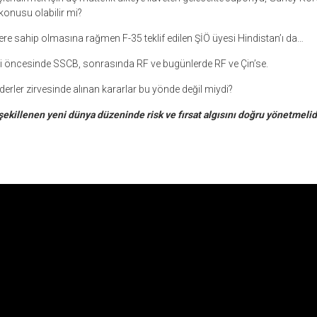
onusu olabilir mi?
ere sahip olmasına rağmen F-35 teklif edilen ŞİÖ üyesi Hindistan’ı da…
i öncesinde SSCB, sonrasında RF ve bugünlerde RF ve Çin’se.
derler zirvesinde alınan kararlar bu yönde değil miydi?
şekillenen yeni dünya düzeninde risk ve fırsat algısını doğru yönetmelid