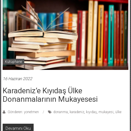
Kütüphane
16 Haziran 2022
Karadeniz’e Kıyıdaş Ülke
Donanmalarının Mukayesesi
Gönderen: yonetmen
donanma
,
karadeniz
,
kıyıdaş
,
mukayesi
,
ülke
Devamını Oku