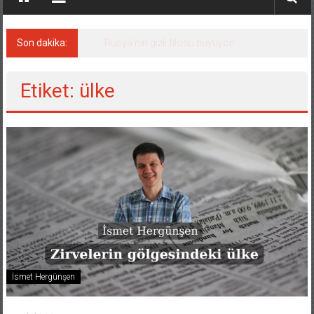
Son dakika:
Rusya’nın gizli filosu büyüyor!
Etiket: ülke
İsmet Hergünşen