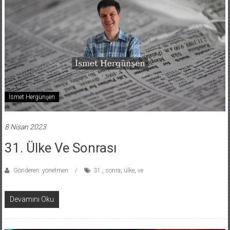
İsmet Hergünşen
8 Nisan 2023
31. Ülke Ve Sonrası
Gönderen: yonetmen
31.
,
sonra
,
ülke
,
ve
Devamını Oku