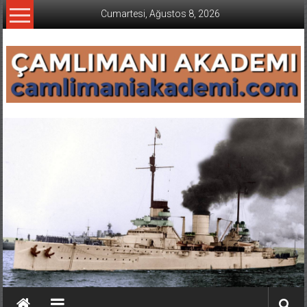
İçeriğe
Cumartesi, Ağustos 8, 2026
geç
CAMLIMANI
AKADEMI