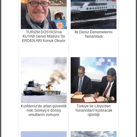
TURIZM DOSYASI’na
İlk Deniz Denemelerini
KUYAB Genel Müdürü Sn
Tamamladı
ERDEN ARI Konuk Oluyor
Kızıldeniz’de artan güvenlik
Türkiye ile Libya'dan
riski Süveyş’e dönüş
Yunanistanî kızdıracak
umutlarını zorluyor
işbirliği