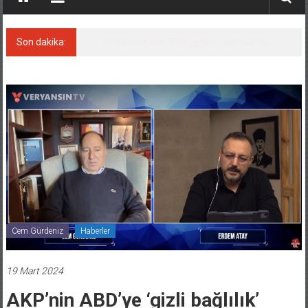
Son dakika:
İran ve Umman transit hat üzerinde anlaştı
Cem Gürdeniz
Haberler
19 Mart 2024
AKP’nin ABD’ye ‘gizli bağlılık’