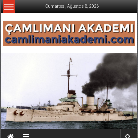
İçeriğe
Cumartesi, Ağustos 8, 2026
geç
CAMLIMANI
AKADEMI