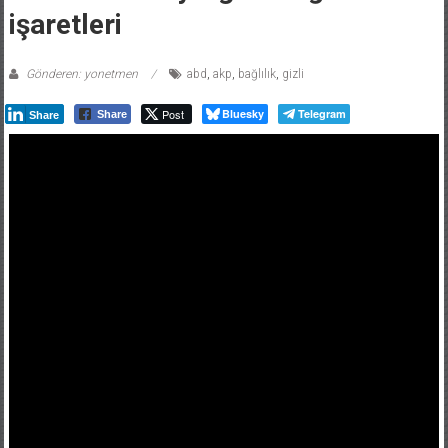
işaretleri
Gönderen: yonetmen
abd
,
akp
,
bağlılık
,
gizli
Post
Bluesky
Telegram
Share
Share