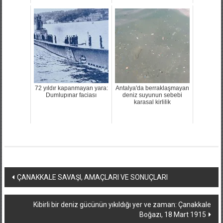
72 yıldır kapanmayan yara:
Antalya'da berraklaşmayan
Dumlupınar faciası
deniz suyunun sebebi
karasal kirlilik
Yazı
ÇANAKKALE SAVAŞI, AMAÇLARI VE SONUÇLARI
dolaşımı
Kibirli bir deniz gücünün yıkıldığı yer ve zaman: Çanakkale
Boğazı, 18 Mart 1915