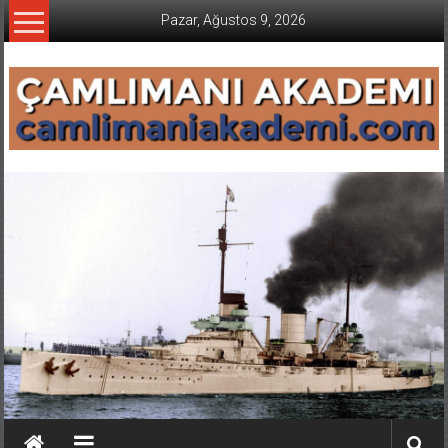
İçeriğe
Pazar, Ağustos 9, 2026
geç
CAMLIMANI
AKADEMI