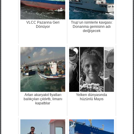
VLCC Pazarına Geri
Trup’un isimlerle kavgası:
Dönüyor
Donanma gemisinn adı
deiğişecek
Artan akaryakıt fiyatları
Yelken dünyasında
balıkçıları çıldırttı, limanı
hüzünlü Mayıs
kapattılar