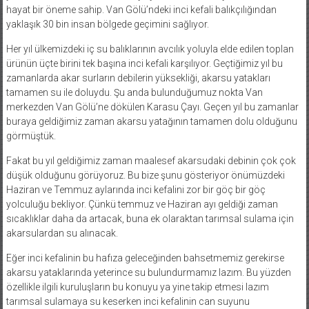
hayat bir öneme sahip. Van Gölü’ndeki inci kefali balıkçılığından
yaklaşık 30 bin insan bölgede geçimini sağlıyor.
Her yıl ülkemizdeki iç su balıklarının avcılık yoluyla elde edilen toplan
ürünün üçte birini tek başına inci kefali karşılıyor. Geçtiğimiz yıl bu
zamanlarda akar surların debilerin yüksekliği, akarsu yatakları
tamamen su ile doluydu. Şu anda bulunduğumuz nokta Van
merkezden Van Gölü’ne dökülen Karasu Çayı. Geçen yıl bu zamanlar
buraya geldiğimiz zaman akarsu yatağının tamamen dolu olduğunu
görmüştük.
Fakat bu yıl geldiğimiz zaman maalesef akarsudaki debinin çok çok
düşük olduğunu görüyoruz. Bu bize şunu gösteriyor önümüzdeki
Haziran ve Temmuz aylarında inci kefalini zor bir göç bir göç
yolculuğu bekliyor. Çünkü temmuz ve Haziran ayı geldiği zaman
sıcaklıklar daha da artacak, buna ek olaraktan tarımsal sulama için
akarsulardan su alınacak.
Eğer inci kefalinin bu hafıza geleceğinden bahsetmemiz gerekirse
akarsu yataklarında yeterince su bulundurmamız lazım. Bu yüzden
özellikle ilgili kuruluşların bu konuyu ya yine takip etmesi lazım
tarımsal sulamaya su keserken inci kefalinin can suyunu