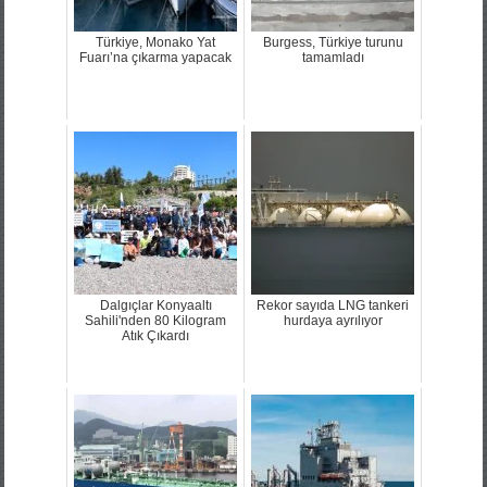
Türkiye, Monako Yat
Burgess, Türkiye turunu
Fuarı’na çıkarma yapacak
tamamladı
Dalgıçlar Konyaaltı
Rekor sayıda LNG tankeri
Sahili'nden 80 Kilogram
hurdaya ayrılıyor
Atık Çıkardı