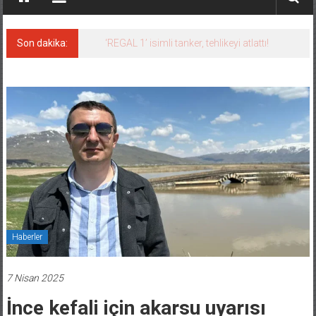
Son dakika:
‘REGAL 1’ isimli tanker, tehlikeyi atlattı!
Haberler
7 Nisan 2025
İnce kefali için akarsu uyarısı