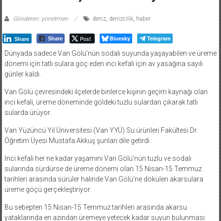
Gönderen: yonetmen
deniz
,
denizcilik
,
haber
Post
Bluesky
Telegram
Share
Share
Dünyada sadece Van Gölü’nün sodalı suyunda yaşayabilen ve üreme
dönemi için tatlı sulara göç eden inci kefali için av yasağına sayılı
günler kaldı.
Van Gölü çevresindeki ilçelerde binlerce kişinin geçim kaynağı olan
inci kefali, üreme döneminde göldeki tuzlu sulardan çıkarak tatlı
sularda ürüyor.
Van Yüzüncü Yıl Üniversitesi (Van YYÜ) Su ürünleri Fakültesi Dr.
Öğretim Üyesi Mustafa Akkuş şunları dile getirdi :
İnci kefali her ne kadar yaşamını Van Gölü’nün tuzlu ve sodalı
sularında sürdürse de üreme dönemi olan 15 Nisan-15 Temmuz
tarihleri arasında sürüler halinde Van Gölü’ne dökülen akarsulara
üreme göçü gerçekleştiriyor.
Bu sebepten 15 Nisan-15 Temmuz tarihleri arasında akarsu
yataklarında en azından üremeye yetecek kadar suyun bulunması