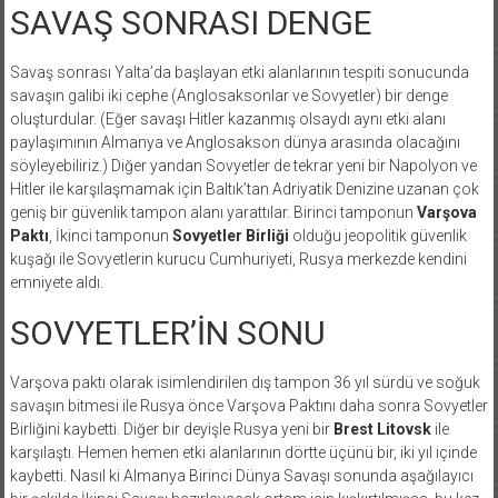
SAVAŞ SONRASI DENGE
Savaş sonrası Yalta’da başlayan etki alanlarının tespiti sonucunda
savaşın galibi iki cephe (Anglosaksonlar ve Sovyetler) bir denge
oluşturdular. (Eğer savaşı Hitler kazanmış olsaydı aynı etki alanı
paylaşımının Almanya ve Anglosakson dünya arasında olacağını
söyleyebiliriz.) Diğer yandan Sovyetler de tekrar yeni bir Napolyon ve
Hitler ile karşılaşmamak için Baltık’tan Adriyatik Denizine uzanan çok
geniş bir güvenlik tampon alanı yarattılar. Birinci tamponun
Varşova
Paktı
, İkinci tamponun
Sovyetler Birliği
olduğu jeopolitik güvenlik
kuşağı ile Sovyetlerin kurucu Cumhuriyeti, Rusya merkezde kendini
emniyete aldı.
SOVYETLER’İN SONU
Varşova paktı olarak isimlendirilen dış tampon 36 yıl sürdü ve soğuk
savaşın bitmesi ile Rusya önce Varşova Paktını daha sonra Sovyetler
Birliğini kaybetti. Diğer bir deyişle Rusya yeni bir
Brest Litovsk
ile
karşılaştı. Hemen hemen etki alanlarının dörtte üçünü bir, iki yıl içinde
kaybetti. Nasıl ki Almanya Birinci Dünya Savaşı sonunda aşağılayıcı