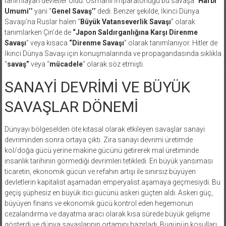
tanımlayan devletler oldu. Osmanlı İmparatorluğu bu savaşa ‘’
Harbi
Umumi’’
yani ‘’
Genel Savaş’’
dedi. Benzer şekilde, İkinci Dünya
Savaşı’na Ruslar halen “
Büyük Vatanseverlik Savaşı
” olarak
tanımlarken Çin’de de
“Japon Saldırganlığına Karşı Direnme
Savaşı
” veya kısaca
“Direnme Savaşı
” olarak tanımlanıyor. Hitler de
İkinci Dünya Savaşı için konuşmalarında ve propagandasında sıklıkla
“
savaş”
veya “
mücadele
” olarak söz etmişti.
SANAYİ DEVRİMİ VE BÜYÜK
SAVAŞLAR DÖNEMİ
Dünyayı bölgeselden öte kıtasal olarak etkileyen savaşlar sanayi
devriminden sonra ortaya çıktı. Zira sanayi devrimi üretimde
kol/doğa gücü yerine makine gücünü getirerek mal üretiminde
insanlık tarihinin görmediği devrimleri tetikledi. En büyük yansıması
ticaretin, ekonomik gücün ve refahın artışı ile sınırsız büyüyen
devletlerin kapitalist aşamadan emperyalist aşamaya geçmesiydi. Bu
geçiş şüphesiz en büyük itici gücünü askeri güçten aldı. Askeri güç,
büyüyen finans ve ekonomik gücü kontrol eden hegemonun
cezalandırma ve dayatma aracı olarak kısa sürede büyük gelişme
gösterdi ve dünya savaşlarının ortamını hazırladı. Bugünün koşulları