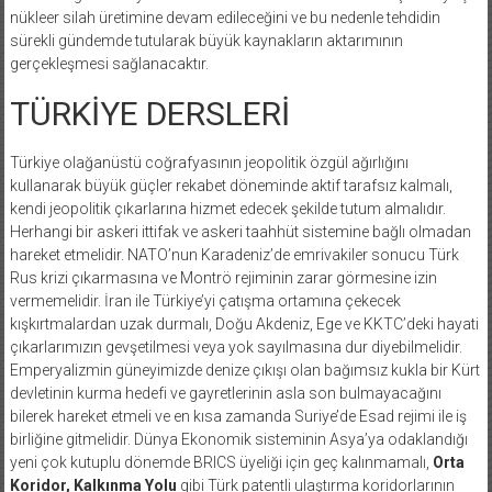
nükleer silah üretimine devam edileceğini ve bu nedenle tehdidin
sürekli gündemde tutularak büyük kaynakların aktarımının
gerçekleşmesi sağlanacaktır.
TÜRKİYE DERSLERİ
Türkiye olağanüstü coğrafyasının jeopolitik özgül ağırlığını
kullanarak büyük güçler rekabet döneminde aktif tarafsız kalmalı,
kendi jeopolitik çıkarlarına hizmet edecek şekilde tutum almalıdır.
Herhangi bir askeri ittifak ve askeri taahhüt sistemine bağlı olmadan
hareket etmelidir. NATO’nun Karadeniz’de emrivakiler sonucu Türk
Rus krizi çıkarmasına ve Montrö rejiminin zarar görmesine izin
vermemelidir. İran ile Türkiye’yi çatışma ortamına çekecek
kışkırtmalardan uzak durmalı, Doğu Akdeniz, Ege ve KKTC’deki hayati
çıkarlarımızın gevşetilmesi veya yok sayılmasına dur diyebilmelidir.
Emperyalizmin güneyimizde denize çıkışı olan bağımsız kukla bir Kürt
devletinin kurma hedefi ve gayretlerinin asla son bulmayacağını
bilerek hareket etmeli ve en kısa zamanda Suriye’de Esad rejimi ile iş
birliğine gitmelidir. Dünya Ekonomik sisteminin Asya’ya odaklandığı
yeni çok kutuplu dönemde BRICS üyeliği için geç kalınmamalı,
Orta
Koridor, Kalkınma Yolu
gibi Türk patentli ulaştırma koridorlarının