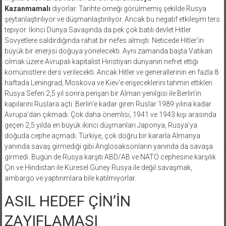
Kazanmamalı
diyorlar. Tarihte örneği görülmemiş şekilde Rusya
şeytanlaştırılıyor ve düşmanlaştırılıyor. Ancak bu negatif etkileşim ters
tepiyor. İkinci Dünya Savaşında da pek çok batılı devlet Hitler
Sovyetlere saldırdığında rahat bir nefes almıştı. Neticede Hitler’in
büyük bir enerjisi doğuya yönelecekti. Aynı zamanda başta Vatikan
olmak üzere Avrupalı kapitalist Hıristiyan dünyanın nefret ettiği
komünistlere ders verilecekti. Ancak Hitler ve generallerinin en fazla 8
haftada Leningrad, Moskova ve Kiev’e erişeceklerini tahmin ettikleri
Rusya Seferi 2,5 yıl sonra perişan bir Alman yenilgisi ile Berlin’in
kapılarını Ruslara açtı. Berlin’e kadar giren Ruslar 1989 yılına kadar
Avrupa’dan çıkmadı. Çok daha önemlisi, 1941 ve 1943 kışı arasında
geçen 2,5 yılda en büyük ikinci düşmanları Japonya, Rusya’ya
doğuda cephe açmadı. Türkiye, çok doğru bir kararla Almanya
yanında savaş girmediği gibi Anglosaksonların yanında da savaşa
girmedi. Bugün de Rusya karşıtı ABD/AB ve NATO cephesine karşılık
Çin ve Hindistan ile Küresel Güney Rusya ile değil savaşmak,
ambargo ve yaptırımlara bile katılmıyorlar.
ASIL HEDEF ÇİN’İN
ZAYIFLAMASI