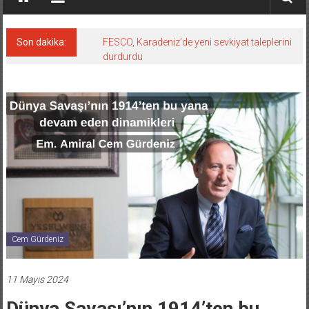
Son dakika:
FESCO, Karadeniz’de yeni sevkiyat taleplerini
durdurdu
Cem Gürdeniz
11 Mayıs 2024
Dünya Savaşı’nın 1914’ten bu