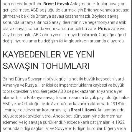
son derece küçültücü
Brest Litovsk
Anlaşması ile Ruslar savaştan
geri çekilmese, ABD boşluğu doldurmak için Britanya yanında savaşa
girmez ve belki de Britanya savaşı kazanamazdı. Böylece savaş
sonunda Britanya Birinci Sanayi devriminin ve hegemonyanın sahibi
olarak savaş sonunda yerini korudu ancak bu zafer
Pirius
zaferiydi.
Zayıf düşmüştü. ABD onun yerini almaya başlamıştı. Güç ağır ağır el
değiştiriyordu ama bu değişim iki Anglosakson arasında oluyordu.
KAYBEDENLER VE YENİ
SAVAŞIN TOHUMLARI
Birinci Dünya Savaşının büyük güç liginde iki büyük kaybedeni vardı.
Almanya ve Rusya. Her ikisi de imparatorluklarını kaybetti ve büyük
toprak tavizleri verdi. Gerçekte ABD de pek kazananlar yanında yer
alamadı, zira Britanya savaşı kazanmasında büyük payı olduğu halde
ABD’ye ne Ortadoğu ne de Avrupa’dan kazanım aktarmadı. 1918’de
Lenin içerde devrimin korunması için
Brest Litovsk
Anlaşmasında
büyük toprak tavizleri verdi. Ancak batı dünyasını yine de memnun
edemedi ve iç savaşa sürüklendi. Neticede kanlı çatışmalar ile 1922
sonunda birliği sağladılar ve Sovyetler Birliğini kurdular. Diğer yanda