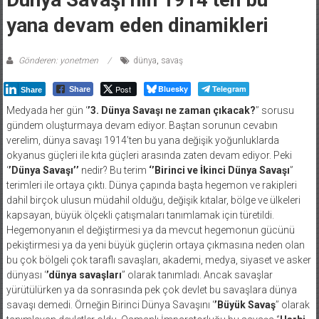
yana devam eden dinamikleri
Gönderen: yonetmen
dünya
,
savaş
Post
Bluesky
Telegram
Share
Share
Medyada her gün ‘
’3. Dünya Savaşı ne zaman çıkacak?
’’ sorusu
gündem oluşturmaya devam ediyor. Baştan sorunun cevabın
verelim, dünya savaşı 1914’ten bu yana değişik yoğunluklarda
okyanus güçleri ile kıta güçleri arasında zaten devam ediyor. Peki
‘
’Dünya Savaşı’’
nedir? Bu terim
‘’Birinci ve İkinci Dünya Savaşı
”
terimleri ile ortaya çıktı. Dünya çapında başta hegemon ve rakipleri
dahil birçok ulusun müdahil olduğu, değişik kıtalar, bölge ve ülkeleri
kapsayan, büyük ölçekli çatışmaları tanımlamak için türetildi.
Hegemonyanın el değiştirmesi ya da mevcut hegemonun gücünü
pekiştirmesi ya da yeni büyük güçlerin ortaya çıkmasına neden olan
bu çok bölgeli çok taraflı savaşları, akademi, medya, siyaset ve asker
dünyası ‘
’dünya savaşları
’’ olarak tanımladı. Ancak savaşlar
yürütülürken ya da sonrasında pek çok devlet bu savaşlara dünya
savaşı demedi. Örneğin Birinci Dünya Savaşını ‘
’Büyük Savaş
’’ olarak