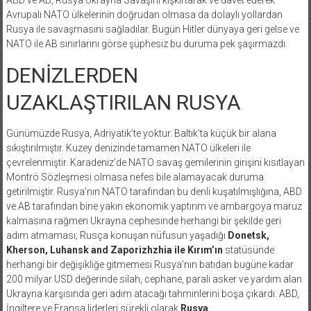
Avrupalı NATO ülkelerinin doğrudan olmasa da dolaylı yollardan
Rusya ile savaşmasını sağladılar. Bugün Hitler dünyaya geri gelse ve
NATO ile AB sınırlarını görse şüphesiz bu duruma pek şaşırmazdı.
DENİZLERDEN
UZAKLAŞTIRILAN RUSYA
Günümüzde Rusya, Adriyatik’te yoktur. Baltık’ta küçük bir alana
sıkıştırılmıştır. Kuzey denizinde tamamen NATO ülkeleri ile
çevrelenmiştir. Karadeniz’de NATO savaş gemilerinin girişini kısıtlayan
Montrö Sözleşmesi olmasa nefes bile alamayacak duruma
getirilmiştir. Rusya’nın NATO tarafından bu denli kuşatılmışlığına, ABD
ve AB tarafından bine yakın ekonomik yaptırım ve ambargoya maruz
kalmasına rağmen Ukrayna cephesinde herhangi bir şekilde geri
adım atmaması; Rusça konuşan nüfusun yaşadığı
Donetsk,
Kherson, Luhansk and Zaporizhzhia ile Kırım’ın
statüsünde
herhangi bir değişikliğe gitmemesi Rusya’nın batıdan bugüne kadar
200 milyar USD değerinde silah, cephane, paralı asker ve yardım alan
Ukrayna karşısında geri adım atacağı tahminlerini boşa çıkardı. ABD,
İngiltere ve Fransa liderleri sürekli olarak
Rusya