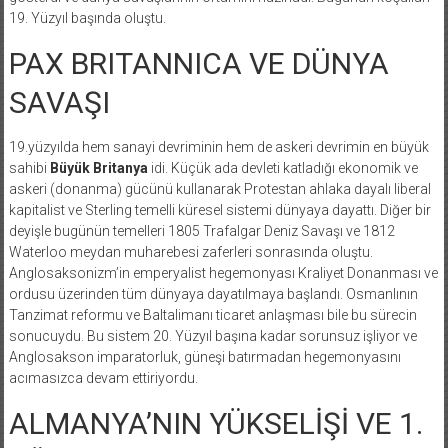
19. Yüzyıl başında oluştu.
PAX BRITANNICA VE DÜNYA
SAVAŞI
19.yüzyılda hem sanayi devriminin hem de askeri devrimin en büyük
sahibi
Büyük Britanya
idi. Küçük ada devleti katladığı ekonomik ve
askeri (donanma) gücünü kullanarak Protestan ahlaka dayalı liberal
kapitalist ve Sterling temelli küresel sistemi dünyaya dayattı. Diğer bir
deyişle bugünün temelleri 1805 Trafalgar Deniz Savaşı ve 1812
Waterloo meydan muharebesi zaferleri sonrasında oluştu.
Anglosaksonizm’in emperyalist hegemonyası Kraliyet Donanması ve
ordusu üzerinden tüm dünyaya dayatılmaya başlandı. Osmanlının
Tanzimat reformu ve Baltalimanı ticaret anlaşması bile bu sürecin
sonucuydu. Bu sistem 20. Yüzyıl başına kadar sorunsuz işliyor ve
Anglosakson imparatorluk, güneşi batırmadan hegemonyasını
acımasızca devam ettiriyordu.
ALMANYA’NIN YÜKSELİŞİ VE 1.