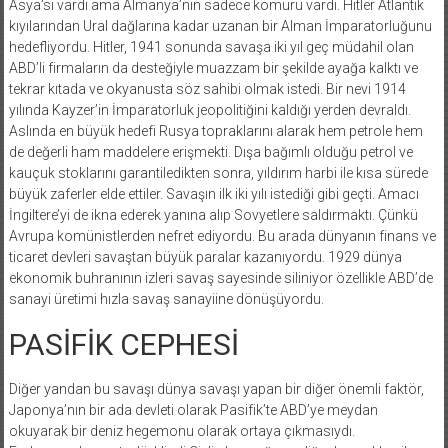
Asya’sı vardı ama Almanya’nın sadece kömürü vardı. Hitler Atlantik
kıyılarından Ural dağlarına kadar uzanan bir Alman İmparatorluğunu
hedefliyordu. Hitler, 1941 sonunda savaşa iki yıl geç müdahil olan
ABD’li firmaların da desteğiyle muazzam bir şekilde ayağa kalktı ve
tekrar kıtada ve okyanusta söz sahibi olmak istedi. Bir nevi 1914
yılında Kayzer’in İmparatorluk jeopolitiğini kaldığı yerden devraldı.
Aslında en büyük hedefi Rusya topraklarını alarak hem petrole hem
de değerli ham maddelere erişmekti. Dışa bağımlı olduğu petrol ve
kauçuk stoklarını garantiledikten sonra, yıldırım harbi ile kısa sürede
büyük zaferler elde ettiler. Savaşın ilk iki yılı istediği gibi geçti. Amacı
İngiltere’yi de ikna ederek yanına alıp Sovyetlere saldırmaktı. Çünkü
Avrupa komünistlerden nefret ediyordu. Bu arada dünyanın finans ve
ticaret devleri savaştan büyük paralar kazanıyordu. 1929 dünya
ekonomik buhranının izleri savaş sayesinde siliniyor özellikle ABD’de
sanayi üretimi hızla savaş sanayiine dönüşüyordu.
PASİFİK CEPHESİ
Diğer yandan bu savaşı dünya savaşı yapan bir diğer önemli faktör,
Japonya’nın bir ada devleti olarak Pasifik’te ABD’ye meydan
okuyarak bir deniz hegemonu olarak ortaya çıkmasıydı.