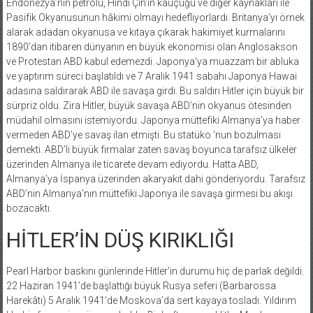
Endonezya’nın petrolü, Hindi Çin’in kauçuğu ve diğer kaynakları ile
Pasifik Okyanusunun hâkimi olmayı hedefliyorlardı. Britanya’yı örnek
alarak adadan okyanusa ve kıtaya çıkarak hakimiyet kurmalarını
1890’dan itibaren dünyanın en büyük ekonomisi olan Anglosakson
ve Protestan ABD kabul edemezdi. Japonya’ya muazzam bir abluka
ve yaptırım süreci başlatıldı ve 7 Aralık 1941 sabahı Japonya Hawai
adasına saldırarak ABD ile savaşa girdi. Bu saldırı Hitler için büyük bir
sürpriz oldu. Zira Hitler, büyük savaşa ABD’nin okyanus ötesinden
müdahil olmasını istemiyordu. Japonya müttefiki Almanya’ya haber
vermeden ABD’ye savaş ilan etmişti. Bu statüko ’nun bozulması
demekti. ABD’li büyük firmalar zaten savaş boyunca tarafsız ülkeler
üzerinden Almanya ile ticarete devam ediyordu. Hatta ABD,
Almanya’ya İspanya üzerinden akaryakıt dahi gönderiyordu. Tarafsız
ABD’nin Almanya’nın müttefiki Japonya ile savaşa girmesi bu akışı
bozacaktı.
HİTLER’İN DÜŞ KIRIKLIĞI
Pearl Harbor baskını günlerinde Hitler’in durumu hiç de parlak değildi.
22 Haziran 1941’de başlattığı büyük Rusya seferi (Barbarossa
Harekâtı) 5 Aralık 1941’de Moskova’da sert kayaya tosladı. Yıldırım