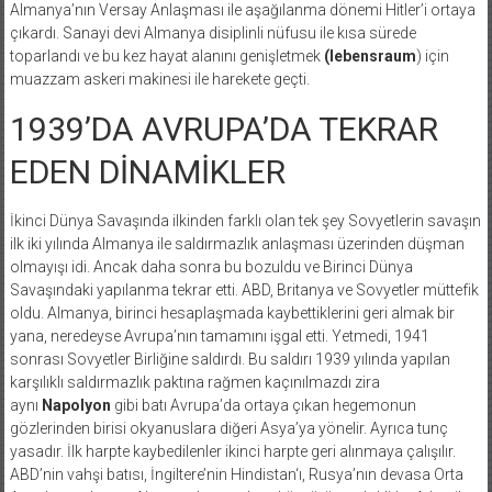
Almanya’nın Versay Anlaşması ile aşağılanma dönemi Hitler’i ortaya
çıkardı. Sanayi devi Almanya disiplinli nüfusu ile kısa sürede
toparlandı ve bu kez hayat alanını genişletmek
(lebensraum
) için
muazzam askeri makinesi ile harekete geçti.
1939’DA AVRUPA’DA TEKRAR
EDEN DİNAMİKLER
İkinci Dünya Savaşında ilkinden farklı olan tek şey Sovyetlerin savaşın
ilk iki yılında Almanya ile saldırmazlık anlaşması üzerinden düşman
olmayışı idi. Ancak daha sonra bu bozuldu ve Birinci Dünya
Savaşındaki yapılanma tekrar etti. ABD, Britanya ve Sovyetler müttefik
oldu. Almanya, birinci hesaplaşmada kaybettiklerini geri almak bir
yana, neredeyse Avrupa’nın tamamını işgal etti. Yetmedi, 1941
sonrası Sovyetler Birliğine saldırdı. Bu saldırı 1939 yılında yapılan
karşılıklı saldırmazlık paktına rağmen kaçınılmazdı zira
aynı
Napolyon
gibi batı Avrupa’da ortaya çıkan hegemonun
gözlerinden birisi okyanuslara diğeri Asya’ya yönelir. Ayrıca tunç
yasadır. İlk harpte kaybedilenler ikinci harpte geri alınmaya çalışılır.
ABD’nin vahşi batısı, İngiltere’nin Hindistan‘ı, Rusya’nın devasa Orta