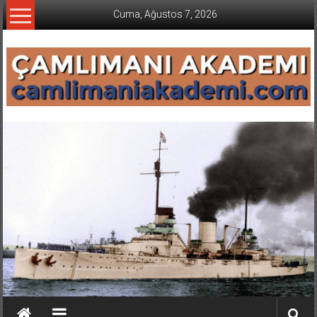
İçeriğe
Cuma, Ağustos 7, 2026
geç
CAMLIMANI
AKADEMI