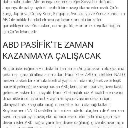
daha hatırlatalım Alman işgali sürerken eğer Sovyetler doğuda
Japonya ile çatışsaydı iki cepheli bir savaşı idame edemezdi. Çin’e
karşı, Japonya, Güney Kore, Singapur, Avustralya ve Yeni Zelanda’nın
ABD ile birlikte hareket etmesi ise kesin sonuçlu bir zaferi
garantileyemez. Zira askeri, demografik, ekonomik koşullar bugün
için Çin’in lehindedir.
ABD PASİFİK’TE ZAMAN
KAZANMAYA ÇALIŞACAK
Bu görüşler ışığında Hindistan’ın tamamen Anglosakson blok yanına
çekilmesi garanti altına alınmadan, Pasifik’teki ABD müttefikleri NATO
benzeri askeri bir komuta kontrol yapısı altında müşterek ve birleşik
harekât yeteneğine kavuşmadan ABD, kendisine itibar ve güven kaybı
getirecek askeri bir inisiyatifi Pasifik’te başlatmaz. Ancak halen kendi
dinamiklerini oluşturan Ukrayna Rusya savaşının devamı için
Ukrayna halkı karşı çıkmadığı sürece her türlü olanağı kullanır.
Böylece hem NATO devletleri istim üzerinde tutulur, hem de Amerikan
savunma sanayii savaş ekonomisine ve üretim artımına geçmeye
devam eder. ABD coğrafyanın kendisine sağladığı güvenlik avantajını