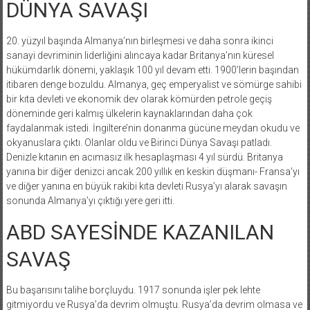
DÜNYA SAVAŞI
20. yüzyıl başında Almanya’nın birleşmesi ve daha sonra ikinci
sanayi devriminin liderliğini alıncaya kadar Britanya’nın küresel
hükümdarlık dönemi, yaklaşık 100 yıl devam etti. 1900’lerin başından
itibaren denge bozuldu. Almanya, geç emperyalist ve sömürge sahibi
bir kıta devleti ve ekonomik dev olarak kömürden petrole geçiş
döneminde geri kalmış ülkelerin kaynaklarından daha çok
faydalanmak istedi. İngiltere’nin donanma gücüne meydan okudu ve
okyanuslara çıktı. Olanlar oldu ve Birinci Dünya Savaşı patladı.
Denizle kıtanın en acımasız ilk hesaplaşması 4 yıl sürdü. Britanya
yanına bir diğer denizci ancak 200 yıllık en keskin düşmanı- Fransa’yı
ve diğer yanına en büyük rakibi kıta devleti Rusya’yı alarak savaşın
sonunda Almanya’yı çıktığı yere geri itti.
ABD SAYESİNDE KAZANILAN
SAVAŞ
Bu başarısını talihe borçluydu. 1917 sonunda işler pek lehte
gitmiyordu ve Rusya’da devrim olmuştu. Rusya’da devrim olmasa ve