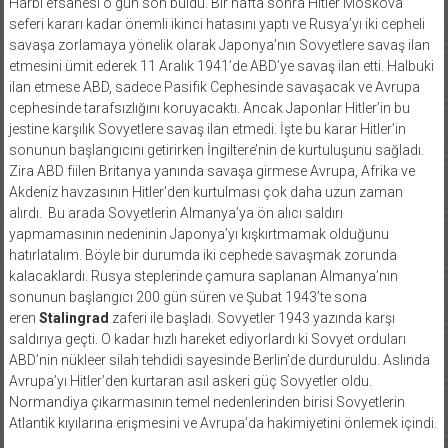
Harbi efsanesi o gün son buldu. Bir hafta sonra Hitler Moskova
seferi kararı kadar önemli ikinci hatasını yaptı ve Rusya’yı iki cepheli
savaşa zorlamaya yönelik olarak Japonya’nın Sovyetlere savaş ilan
etmesini ümit ederek 11 Aralık 1941’de ABD’ye savaş ilan etti. Halbuki
ilan etmese ABD, sadece Pasifik Cephesinde savaşacak ve Avrupa
cephesinde tarafsızlığını koruyacaktı. Ancak Japonlar Hitler’in bu
jestine karşılık Sovyetlere savaş ilan etmedi. İşte bu karar Hitler’in
sonunun başlangıcını getirirken İngiltere’nin de kurtuluşunu sağladı.
Zira ABD fiilen Britanya yanında savaşa girmese Avrupa, Afrika ve
Akdeniz havzasının Hitler’den kurtulması çok daha uzun zaman
alırdı. Bu arada Sovyetlerin Almanya’ya ön alıcı saldırı
yapmamasının nedeninin Japonya’yı kışkırtmamak olduğunu
hatırlatalım. Böyle bir durumda iki cephede savaşmak zorunda
kalacaklardı. Rusya steplerinde çamura saplanan Almanya’nın
sonunun başlangıcı 200 gün süren ve Şubat 1943’te sona
eren
Stalingrad
zaferi ile başladı. Sovyetler 1943 yazında karşı
saldırıya geçti. O kadar hızlı hareket ediyorlardı ki Sovyet orduları
ABD’nin nükleer silah tehdidi sayesinde Berlin’de durduruldu. Aslında
Avrupa’yı Hitler’den kurtaran asıl askeri güç Sovyetler oldu.
Normandiya çıkarmasının temel nedenlerinden birisi Sovyetlerin
Atlantik kıyılarına erişmesini ve Avrupa’da hakimiyetini önlemek içindi.