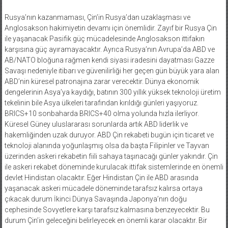
Rusya’nın kazanmaması, Çin’in Rusya’dan uzaklaşması ve
Anglosakson hakimiyetin devamı için önemlidir. Zayıf bir Rusya Çin
ile yaşanacak Pasifik güç mücadelesinde Anglosakson ittifakın
karşısına güç ayıramayacaktır. Ayrıca Rusya’nın Avrupa’da ABD ve
AB/NATO bloğuna rağmen kendi siyasi iradesini dayatması Gazze
Savaşı nedeniyle itibarı ve güvenilirliği her geçen gün büyük yara alan
ABD’nin küresel patronajına zarar verecektir. Dünya ekonomik
dengelerinin Asya’ya kaydığı, batının 300 yıllık yüksek teknoloji üretim
tekelinin bile Asya ülkeleri tarafından kırıldığı günleri yaşıyoruz.
BRICS+10 sonbaharda BRICS+40 olma yolunda hızla ilerliyor.
Küresel Güney uluslararası sorunlarda artık ABD liderlik ve
hakemliğinden uzak duruyor. ABD Çin rekabeti bugün için ticaret ve
teknoloji alanında yoğunlaşmış olsa da başta Filipinler ve Tayvan
üzerinden askeri rekabetin fiili sahaya taşınacağı günler yakındır. Çin
ile askeri rekabet döneminde kurulacak ittifak sistemlerinde en önemli
devlet Hindistan olacaktır. Eğer Hindistan Çin ile ABD arasında
yaşanacak askeri mücadele döneminde tarafsız kalırsa ortaya
çıkacak durum İkinci Dünya Savaşında Japonya’nın doğu
cephesinde Sovyetlere karşı tarafsız kalmasına benzeyecektir. Bu
durum Çin’in geleceğini belirleyecek en önemli karar olacaktır. Bir