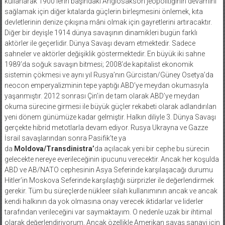
kullanarak 1900’lerin başındaki Anglosakson jeopolitiğinin devamını
sağlamak için diğer kıtalarda güçlerin birleşmesini önlemek, kıta
devletlerinin denize çıkışına mâni olmak için gayretlerini artıracaktır.
Diğer bir deyişle 1914 dünya savaşının dinamikleri bugün farklı
aktörler ile geçerlidir. Dünya Savaşı devam etmektedir. Sadece
sahneler ve aktörler değişiklik göstermektedir. En büyük iki sahne
1989’da soğuk savaşın bitmesi; 2008’de kapitalist ekonomik
sistemin çökmesi ve aynı yıl Rusya’nın Gürcistan/Güney Osetya’da
neocon emperyalizminin tepe yaptığı ABD’ye meydan okumasıyla
yaşanmıştır. 2012 sonrası Çin’in de tam olarak ABD’ye meydan
okuma sürecine girmesi ile büyük güçler rekabeti olarak adlandırılan
yeni dönem günümüze kadar gelmiştir. Halkın diliyle 3. Dünya Savaşı
gerçekte hibrid metotlarla devam ediyor. Rusya Ukrayna ve Gazze
İsrail savaşlarından sonra Pasifik’te ya
da
Moldova/Transdinistra’
da açılacak yeni bir cephe bu sürecin
gelecekte nereye everileceğinin ipucunu verecektir. Ancak her koşulda
ABD ve AB/NATO cephesinin Asya Seferinde karşılaşacağı durumu
Hitler’in Moskova Seferinde karşılaştığı sürprizler ile değerlendirmek
gerekir. Tüm bu süreçlerde nükleer silah kullanımının ancak ve ancak
kendi halkının da yok olmasına onay verecek iktidarlar ve liderler
tarafından verileceğini var saymaktayım. O nedenle uzak bir ihtimal
olarak değerlendiriyorum. Ancak özellikle Amerikan savaş sanayi için