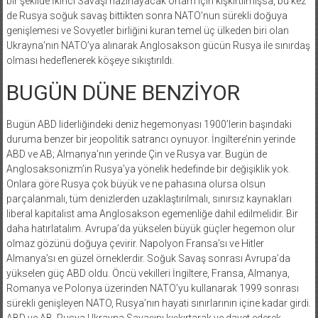
bir şekilde İkinci Savaşı hazırlayacak ortam için kışkırtılmışsa, bu kez
de Rusya soğuk savaş bittikten sonra NATO’nun sürekli doğuya
genişlemesi ve Sovyetler birliğini kuran temel üç ülkeden biri olan
Ukrayna’nın NATO’ya alınarak Anglosakson gücün Rusya ile sınırdaş
olması hedeflenerek köşeye sıkıştırıldı.
BUGÜN DÜNE BENZİYOR
Bugün ABD liderliğindeki deniz hegemonyası 1900’lerin başındaki
duruma benzer bir jeopolitik satrancı oynuyor. İngiltere’nin yerinde
ABD ve AB; Almanya’nın yerinde Çin ve Rusya var. Bugün de
Anglosaksonizm’in Rusya’ya yönelik hedefinde bir değişiklik yok.
Onlara göre Rusya çok büyük ve ne pahasına olursa olsun
parçalanmalı, tüm denizlerden uzaklaştırılmalı, sınırsız kaynakları
liberal kapitalist ama Anglosakson egemenliğe dahil edilmelidir. Bir
daha hatırlatalım. Avrupa’da yükselen büyük güçler hegemon olur
olmaz gözünü doğuya çevirir. Napolyon Fransa’sı ve Hitler
Almanya’sı en güzel örneklerdir. Soğuk Savaş sonrası Avrupa’da
yükselen güç ABD oldu. Öncü vekilleri İngiltere, Fransa, Almanya,
Romanya ve Polonya üzerinden NATO’yu kullanarak 1999 sonrası
sürekli genişleyen NATO, Rusya’nın hayati sınırlarının içine kadar girdi.
ABD ve AB, Rusya Ukrayna Savaşını kışkırtarak ve davet ederek