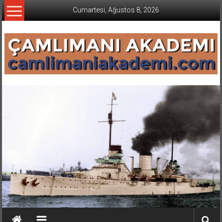
İçeriğe
Cumartesi, Ağustos 8, 2026
geç
CAMLIMANI
AKADEMI