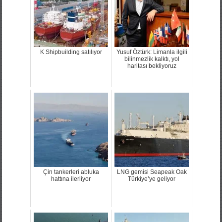
K Shipbuilding satılıyor
Yusuf Öztürk: Limanla ilgili
bilinmezlik kalktı, yol
haritası bekliyoruz
Çin tankerleri abluka
LNG gemisi Seapeak Oak
hattına ilerliyor
Türkiye’ye geliyor