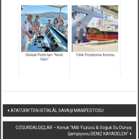
Global Ports’tan “Next-
Yıllık Posidonia forumu
Gen”
Yazı
ATATÜRK’TEN İSTİKLÂL SAVAŞI MANİFESTOSU
dolaşımı
OZGURDALGIÇLAR – Konuk “Milli Yüzücü & Soğuk Su Dünya
Şampiyonu DENIZ KAYADELEN”