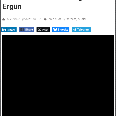
Ergün
Gönderen: yonetmen
dalgıç
,
dalış
,
serbest
,
sualtı
Post
Bluesky
Telegram
Share
Share