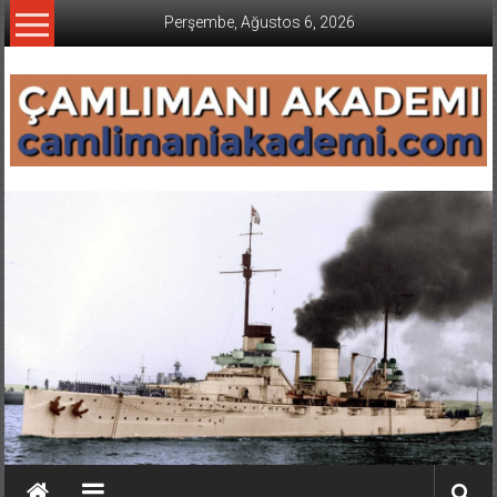
İçeriğe
Perşembe, Ağustos 6, 2026
geç
CAMLIMANI
AKADEMI