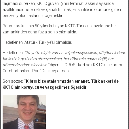
taşıması sürerken, KKTC güvenliğinin teminatı asker sayısında
azaltılmasını istemek ve çanak tutmak, Filistinlilerin ölümüne giden
benzeri yolun taşlarını döşemektir.
Barış Harekatı’nın 50.yılını kutlayan KKTC Türkleri, davalarına her
zamankinden daha fazla sahip çıkmalıdır.
Hedeflenen, Atatürk Türkiye’si olmalıdır.
Hedeflenen,
¨Hayatta hiçbir zaman yalpalamayacaksın, düşüncelerinde
bir ileri bir geri adım atmayacaksın, her dönemin adamı değil, her
dönemde adam olacaksın¨
diyen ¨TOROS¨ kod adlı KKTC’nin kurucu
Cumhurbaşkanı Rauf Denktaş olmalıdır.
Son sözse;
¨Kıbrıs bize atalarımızdan emanet, Türk askeri de
KKTC’nin koruyucu ve vazgeçilmez öğesidir. ¨