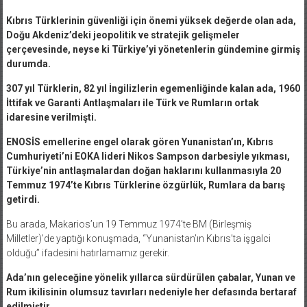
Kıbrıs Türklerinin güvenliği için önemi yüksek değerde olan ada,
Doğu Akdeniz’deki jeopolitik ve stratejik gelişmeler
çerçevesinde, neyse ki Türkiye’yi yönetenlerin gündemine girmiş
durumda.
307 yıl Türklerin, 82 yıl İngilizlerin egemenliğinde kalan ada, 1960
İttifak ve Garanti Antlaşmaları ile Türk ve Rumların ortak
idaresine verilmişti.
ENOSİS emellerine engel olarak gören Yunanistan’ın, Kıbrıs
Cumhuriyeti’ni EOKA lideri Nikos Sampson darbesiyle yıkması,
Türkiye’nin antlaşmalardan doğan haklarını kullanmasıyla 20
Temmuz 1974’te Kıbrıs Türklerine özgürlük, Rumlara da barış
getirdi.
Bu arada, Makarios’un 19 Temmuz 1974’te BM (Birleşmiş
Milletler)’de yaptığı konuşmada, “Yunanistan’ın Kıbrıs’ta işgalci
olduğu” ifadesini hatırlamamız gerekir.
Ada’nın geleceğine yönelik yıllarca sürdürülen çabalar, Yunan ve
Rum ikilisinin olumsuz tavırları nedeniyle her defasında bertaraf
edilmiştir.