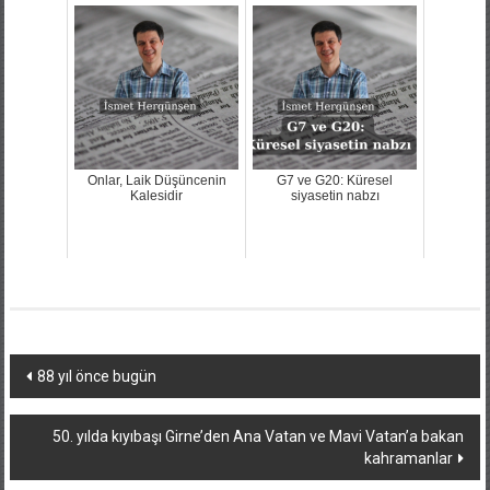
Onlar, Laik Düşüncenin
G7 ve G20: Küresel
Kalesidir
siyasetin nabzı
Yazı
88 yıl önce bugün
dolaşımı
50. yılda kıyıbaşı Girne’den Ana Vatan ve Mavi Vatan’a bakan
kahramanlar