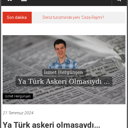
Son dakika:
Deniz turizminde yeni ‘Ceza Rejimi’!
İsmet Hergünşen
21 Temmuz 2024
Ya Türk askeri olmasaydı…