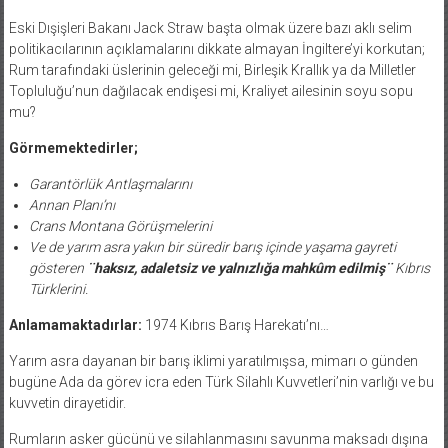
Eski Dışişleri Bakanı Jack Straw başta olmak üzere bazı aklı selim
politikacılarının açıklamalarını dikkate almayan İngiltere’yi korkutan;
Rum tarafındaki üslerinin geleceği mi, Birleşik Krallık ya da Milletler
Topluluğu’nun dağılacak endişesi mi, Kraliyet ailesinin soyu sopu
mu?
Görmemektedirler;
Garantörlük Antlaşmalarını
Annan Planı’nı
Crans Montana Görüşmelerini
Ve de yarım asra yakın bir süredir barış içinde yaşama gayreti
gösteren
¨
haksız, adaletsiz ve yalnızlığa mahkûm edilmiş¨
Kıbrıs
Türklerini.
Anlamamaktadırlar:
1974 Kıbrıs Barış Harekatı’nı…
Yarım asra dayanan bir barış iklimi yaratılmışsa, mimarı o günden
bugüne Ada da görev icra eden Türk Silahlı Kuvvetleri’nin varlığı ve bu
kuvvetin dirayetidir.
Rumların asker gücünü ve silahlanmasını savunma maksadı dışına