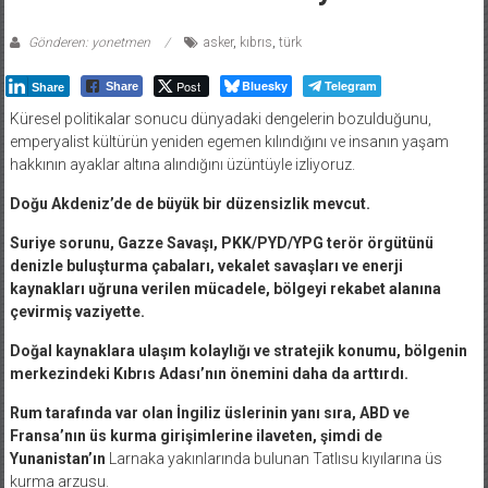
Gönderen: yonetmen
asker
,
kıbrıs
,
türk
Post
Bluesky
Telegram
Share
Share
Küresel politikalar sonucu dünyadaki dengelerin bozulduğunu,
emperyalist kültürün yeniden egemen kılındığını ve insanın yaşam
hakkının ayaklar altına alındığını üzüntüyle izliyoruz.
Doğu Akdeniz’de de büyük bir düzensizlik mevcut.
Suriye sorunu, Gazze Savaşı, PKK/PYD/YPG terör örgütünü
denizle buluşturma çabaları, vekalet savaşları ve enerji
kaynakları uğruna verilen mücadele, bölgeyi rekabet alanına
çevirmiş vaziyette.
Doğal kaynaklara ulaşım kolaylığı ve stratejik konumu, bölgenin
merkezindeki Kıbrıs Adası’nın önemini daha da arttırdı.
Rum tarafında var olan İngiliz üslerinin yanı sıra, ABD ve
Fransa’nın üs kurma girişimlerine ilaveten, şimdi de
Yunanistan’ın
Larnaka yakınlarında bulunan Tatlısu kıyılarına üs
kurma arzusu.