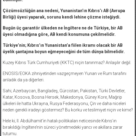
Çözümsüzlüğün ana nedeni, Yunanistan’ın Kıbrıs’ı AB (Avrupa
Birliği) üyesi yaparak, sorunu kendi lehine çözme isteğiydi.
Bugün üç garantör ülkeden ne İngiltere ne de Türkiye, bir AB
üyesi olmadığına göre, AB kendi konumuna çekilmelidir.
Türkiye’nin; Kıbrıs’ın Yunanistan’a fiilen ikramı olacak bir AB
üyelik şantajına boyun eğmeyeceğini de tüm dünya bilmelidir.
Kuzey Kıbrıs Türk Cumhuriyeti (KKTC) niçin tanınmaz? Anlaşılır değil.
ENOSİS/EOKA zihniyetinden vazgeçmeyen Yunan ve Rum tarafını
anladık da ya diğerleri.
Sahi; Azerbaycan, Bangladeş, Gürcistan, Pakistan, Türki Devletler,
Katar, Kosova, Bosna Hersek, Makedonya, Güney Kore, Mağrip
ülkeleri ile hatta Ukrayna, Rusya Federasyonu, Çin ve daha niceleri
neden gerekli iradeyi göstermez? Bu korku ve teslimiyet niçin ve kime?
Hele ki; II. Abdülhamit’in hatalı politikaları neticesinde Kıbrıs’ın
bırakıldığı İngiltere’nin süreci yönetmedeki yancı ve akıllara zarar
tutumu.