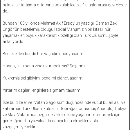
hukuki bir tartışma ortamına sokulabilecektir” uluslararası çevrelerce
de…
Bundan 100 yıl önce Mehmet Akif Ersoy’un yazdığı, Osman Zeki
Üngör’ün bestelemiş olduğu İstiklal Marşımızın bir kıtası, hür
yaşamak en büyük karakteristik özelliği olan Türk Ulusu’nu şöyle
anlatıyordu.
Ben ezelden beridir hür yaşadım, hür yaşarım.
Hangi çılgın bana zincir vuracakmış? Şaşarım!
Kükremiş sel gibiyim; bendimi çiğner, aşarım;
Yırtarım dağları, enginlere sığmam, taşarım.
İşte bu dizeler ve “Vatan Sağolsun” düşüncesinde vücut bulan asil ve
kahraman Türk Ulusu, kutsal bir toprağa dönüşmüş Anadolu, Trakya
ve Mavi Vatanı’nda özgürce ve kardeşçe yaşamını sürdürmek için
gerektiğinde bu yüzyılda da canını feda etmekten asla
vazgeçmeyecektir.