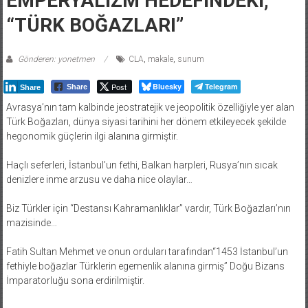
EMPERYALİZM HEDEFİNDEKİ,
“TÜRK BOĞAZLARI”
Gönderen: yonetmen
CLA
,
makale
,
sunum
Post
Bluesky
Telegram
Share
Share
Avrasya’nın tam kalbinde jeostratejik ve jeopolitik özelliğiyle yer alan
Türk Boğazları, dünya siyasi tarihini her dönem etkileyecek şekilde
hegonomik güçlerin ilgi alanına girmiştir.
Haçlı seferleri, İstanbul’un fethi, Balkan harpleri, Rusya’nın sıcak
denizlere inme arzusu ve daha nice olaylar…
Biz Türkler için “Destansı Kahramanlıklar” vardır, Türk Boğazları’nın
mazisinde…
Fatih Sultan Mehmet ve onun orduları tarafından“1453 İstanbul’un
fethiyle boğazlar Türklerin egemenlik alanına girmiş” Doğu Bizans
İmparatorluğu sona erdirilmiştir.