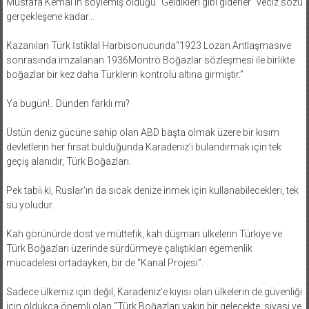
Mustafa Kemal’in söylemiş olduğu “Geldikleri gibi giderler” veciz sözü
gerçekleşene kadar…
Kazanılan Türk İstiklal Harbisonucunda“1923 Lozan Antlaşmasıve
sonrasında imzalanan 1936Montrö Boğazlar sözleşmesi ile birlikte
boğazlar bir kez daha Türklerin kontrolü altına girmiştir.”
Ya bugün!.. Dünden farklı mı?
Üstün deniz gücüne sahip olan ABD başta olmak üzere bir kısım
devletlerin her fırsat bulduğunda Karadeniz’i bulandırmak için tek
geçiş alanıdır, Türk Boğazları.
Pek tabii ki, Ruslar’ın da sıcak denize inmek için kullanabilecekleri, tek
su yoludur.
Kah görünürde dost ve müttefik, kah düşman ülkelerin Türkiye ve
Türk Boğazları üzerinde sürdürmeye çalıştıkları egemenlik
mücadelesi ortadayken, bir de “Kanal Projesi”.
Sadece ülkemiz için değil, Karadeniz’e kıyısı olan ülkelerin de güvenliği
için oldukça önemli olan “Türk Boğazları yakın bir gelecekte, siyasi ve