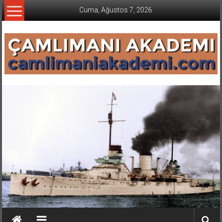
İçeriğe
Cuma, Ağustos 7, 2026
geç
CAMLIMANI
AKADEMI