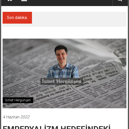
Son dakika:
Derince, ILCA Masters Türkiye
Şampiyonası’na ev sahipliği yapacak
İsmet Hergünşen
4 Haziran 2022