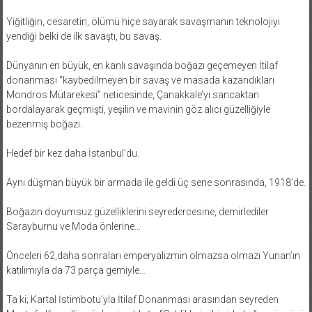
Yiğitliğin, cesaretin, ölümü hiçe sayarak savaşmanın teknolojiyi
yendiği belki de ilk savaştı, bu savaş.
Dünyanın en büyük, en kanlı savaşında boğazı geçemeyen İtilaf
donanması “kaybedilmeyen bir savaş ve masada kazandıkları
Mondros Mütarekesi” neticesinde, Çanakkale’yi sancaktan
bordalayarak geçmişti, yeşilin ve mavinin göz alıcı güzelliğiyle
bezenmiş boğazı.
Hedef bir kez daha İstanbul’du.
Aynı düşman büyük bir armada ile geldi üç sene sonrasında, 1918’de.
Boğazın doyumsuz güzelliklerini seyredercesine, demirlediler
Sarayburnu ve Moda önlerine…
Önceleri 62,daha sonraları emperyalizmin olmazsa olmazı Yunan’ın
katılımıyla da 73 parça gemiyle…
Ta ki; Kartal İstimbotu’yla İtilaf Donanması arasından seyreden