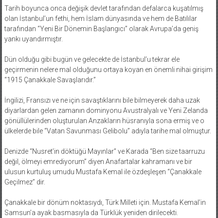
Tarih boyunca onca değişik devlet tarafından defalarca kuşatılmış
olan İstanbul’un fethi, hem İslam dünyasında ve hem de Batılılar
tarafından “Yeni Bir Dönemin Başlangıcı” olarak Avrupa’da geniş
yankı uyandırmıştır.
Dün olduğu gibi bugün ve gelecekte de İstanbul’u tekrar ele
geçirmenin nelere mal olduğunu ortaya koyan en önemli nihai girişim
“1915 Çanakkale Savaşlarıdır.”
İngilizi, Fransızı ve ne için savaştıklarını bile bilmeyerek daha uzak
diyarlardan gelen zamanın dominyonu Avustralyalı ve Yeni Zelanda
gönüllülerinden oluşturulan Anzakların hüsranıyla sona ermiş ve o
ülkelerde bile “Vatan Savunması Gelibolu” adıyla tarihe mal olmuştur.
Denizde “Nusret’in döktüğü Mayınlar” ve Karada “Ben size taarruzu
değil, ölmeyi emrediyorum” diyen Anafartalar kahramanı ve bir
ulusun kurtuluş umudu Mustafa Kemal ile özdeşleşen “Çanakkale
Geçilmez” dir.
Çanakkale bir dönüm noktasıydı, Türk Milleti için. Mustafa Kemal’in
Samsun’a ayak basmasıyla da Türklük yeniden dirilecekti.