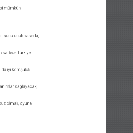
mesi mümkün
lar şunu unutmasın ki,
ğu sadece Türkiye
ı da iyi komşuluk
azanımlar sağlayacak,
suz olmalı, oyuna