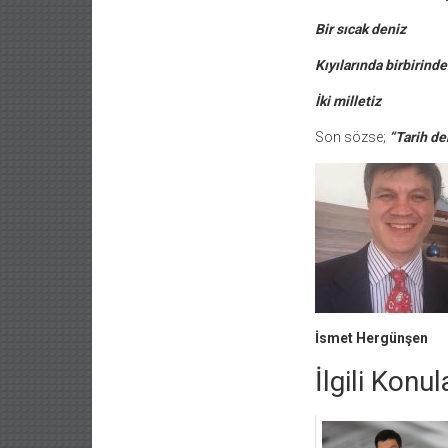
Bir sıcak deniz
Kıyılarında birbirind
İki milletiz
Son sözse;
“Tarih de
İsmet Hergünşen
İlgili Konul