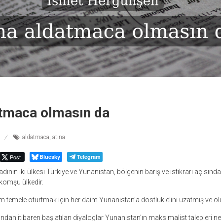
atmaca olmasın da
aldatmaca
,
atina
Post
Bluesky
Telegram
ın iki ülkesi Türkiye ve Yunanistan, bölgenin barış ve istikrarı açısında
 komşu ülkedir.
lam temele oturtmak için her daim Yunanistan’a dostluk elini uzatmış ve ol
rından itibaren başlatılan diyaloglar Yunanistan’ın maksimalist talepleri 