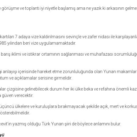
 görüşme ve toplantı iyi niyetle başlamış ama ne yazık ki arkasının gel
rtılan 7 adaya vize kaldırılmasını sevinçle ve zafer nidası ile karşılayan
985 yılından beri vize uygulamamaktadır.
 barış iklimi ve istikrar ortamının sağlanması ve muhafazası sorumlulu
ği anlayışı içerisinde hareket etme zorunluluğunda olan Yunan makamlar
tum ve açıklamalar serisine girmelidir.
lar çizgisine gelinebilecek durum her iki ülke beka ve refahına önemli k
 güven verecektir.
üçüncü ülkelere ve kuruluşlara bırakmayacak şekilde açık, mert ve korku
sterebilmelidir.
cevit’in yazmış olduğu Türk Yunan şiiri de böylece anlamını bulur.
yü