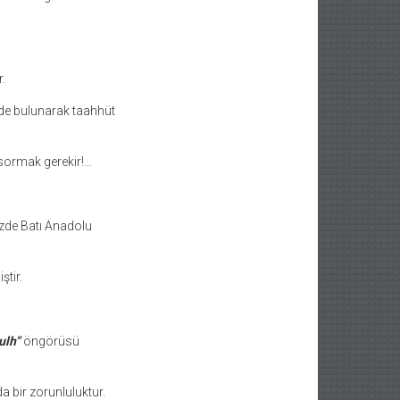
.
nde bulunarak taahhüt
sormak gerekir!…
üzde Batı Anadolu
tir.
ulh”
öngörüsü
 bir zorunluluktur.