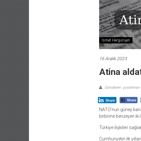
İsmet Hergünşen
16 Aralık 2023
Atina ald
Gönderen: yonetmen
Share
Share
NATO’nun güney kanadın
birbirine benzeyen iki
Türkiye ilişkileri sağ
Cumhuriyetin ilk yılla