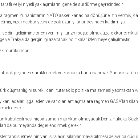
taraflı ve iyi niyetli yaklaşımlarını genelde sürdürme gayretindedir.
a rağmen Yunanistan’ın NATO askeri kanadına dönüşüne izin vermiş, Ka
t etmiş, vize mecburiyetini de çok uzun yılar öncesinden kaldırmıştı.
yal ve dini gelişimine önem verilmiş, turizm başta olmak üzere ekonomik al
ge ve Trakya’da gerginliği azaltacak politikalar izlenmeye çalışılmıştır.
mak mümkündür.
 yaratarak peşinden sürüklenmek ve zamanla buna inanmak Yunanistan’ın 
 Türk düşmanlığını sürekli canlı tutarak iç politika malzemesi yapmaktan 
 yıkan, adaları işgal eden ve var olan antlaşmalara rağmen GASA’ları sila
rmek gerekir.
ndan kabul edilmesi hiçbir zaman mümkün olmayacak Deniz Hukuku Sözl
ları da bu meyanda değerlendirmek gerekir.
ler tahsis etmesinin yanı sıra aşırı silahlanmaya gitmesi de ayrıca düş