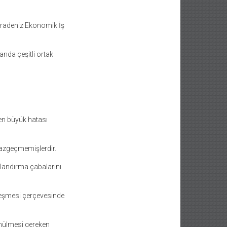
radeniz Ekonomik İş
anda çeşitli ortak
en büyük hatası
vazgeçmemişlerdir.
hlandırma çabalarını
eşmesi çerçevesinde
ünülmesi gereken