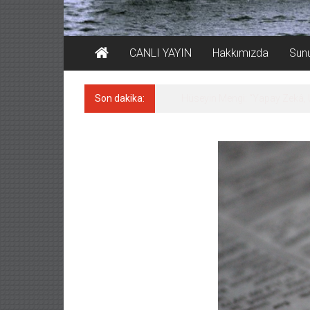
CANLI YAYIN
Hakkımızda
Sun
Son dakika:
Hat-San Tersanesi’nden yüz