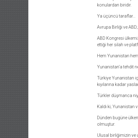
konulardan biridir.
Ya üçüncü taraflar…
Avrupa Birliği ve ABD
ABD Kongresi ülkemiz
ettiği her silah ve pl
Hem Yunanistan hem A
Yunanistan’a tehdit 
Türkiye Yunanistan iç
kıyılarına kadar yasl
Türkler düşmanca niye
Kaldı ki; Yunanistan v
Dünden bugüne ülkemiz
olmuştur.
Ulusal birliğimizin v