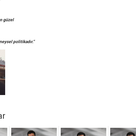
en güzel
neysel politikadır.”
ar