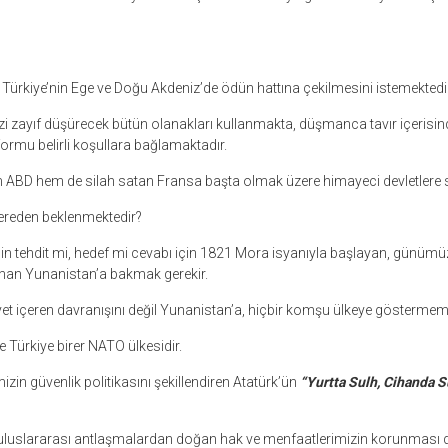
; Türkiye’nin Ege ve Doğu Akdeniz’de ödün hattına çekilmesini istemektedir
i zayıf düşürecek bütün olanakları kullanmakta, düşmanca tavır içerisi
atformu belirli koşullara bağlamaktadır.
BD hem de silah satan Fransa başta olmak üzere himayeci devletlere 
nereden beklenmektedir?
in tehdit mi, hedef mi cevabı için 1821 Mora isyanıyla başlayan, günüm
anan Yunanistan’a bakmak gerekir.
t içeren davranışını değil Yunanistan’a, hiçbir komşu ülkeye göstermemiş
e Türkiye birer NATO ülkesidir.
in güvenlik politikasını şekillendiren Atatürk’ün
“Yurtta Sulh, Cihanda S
e uluslararası antlaşmalardan doğan hak ve menfaatlerimizin korunması da