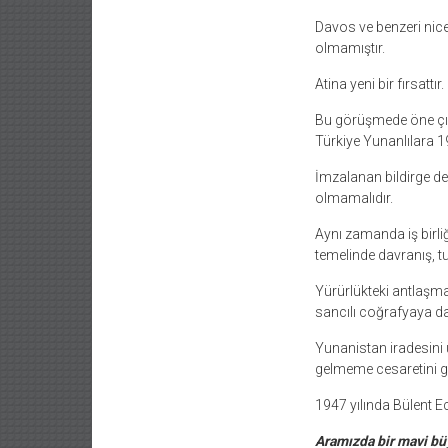
Davos ve benzeri nice
olmamıştır.
Atina yeni bir fırsattır.
Bu görüşmede öne çıka
Türkiye Yunanlılara 1
İmzalanan bildirge de
olmamalıdır.
Aynı zamanda iş birli
temelinde davranış, tu
Yürürlükteki antlaşma
sancılı coğrafyaya da
Yunanistan iradesini 
gelmeme cesaretini gö
1947 yılında Bülent E
Aramızda bir mavi bü