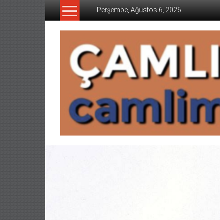
İçeriğe
Perşembe, Ağustos 6, 2026
geç
CAMLIMANI
AKADEMI