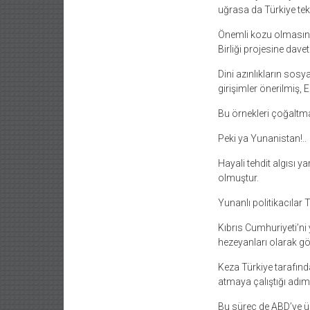
uğrasa da Türkiye tek 
Önemli kozu olmasın
Birliği projesine dave
Dini azınlıkların sos
girişimler önerilmiş, E
Bu örnekleri çoğalt
Peki ya Yunanistan!..
Hayali tehdit algısı
olmuştur.
Yunanlı politikacılar
Kıbrıs Cumhuriyeti’ni
hezeyanları olarak gö
Keza Türkiye tarafı
atmaya çalıştığı adım
Bu süreç de ABD’ye üs