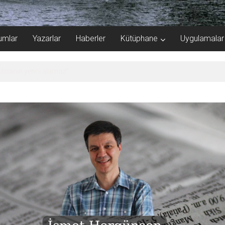
umlar
Yazarlar
Haberler
Kütüphane
Uygulamalar
er havuza omurga: NB26