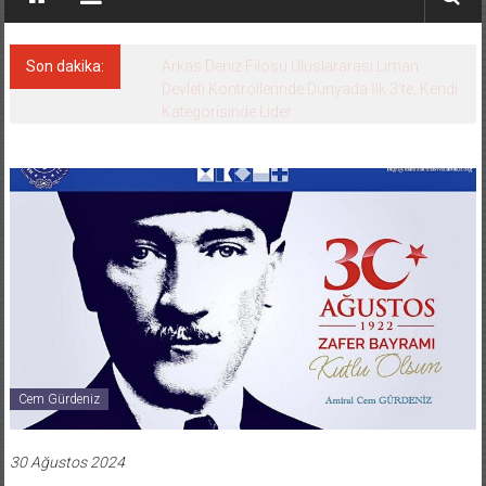
Son dakika:
Arkas Deniz Filosu Uluslararası Liman
Devleti Kontrollerinde Dünyada İlk 3’te, Kendi
Kategorisinde Lider
Cem Gürdeniz
30 Ağustos 2024