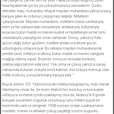
harcadığımız zaman tam bir yıldır. Fakat bu tespit ettiğimiz zaferi
hazırlayabilmek için bir yılı çok bulmazsınız zannederim. Çünkü
efendiler, harp, muharebe, nihayet meydan muharebesi yalnızca karşı
karşıya gelen iki ordunun çarpışması değildir. Milletlerin
çarpışmasıdır. Meydan muharebesi, milletlerin bütün varlıklarıyla,
bilim ve fen sahasındaki seviyeleriyle, ahlaklarıyla, kültürleriyle,
kısacası bütün maddi ve manevi kudret ve faziletleriyle ve her türlü
vasıtalarıyla çarpıştığı bir sınav sahasıdır. Sonuç, yalnızca fiziki
gücün değil, bütün güçlerin, özellikle ahlaki ve kültürel gücün
üstünlüğünü ortaya koyar. Bu sebeple meydan muharebesinde
yenilen taraf, milletçe ve ülkece, bütün maddi ve manevi varlığıyla
mağlup edilmiş sayılır. Böyle bir sonucun ne kadar korkunç
olabileceğini tahmin edersiniz. Yok olma ve çöküş yalnızca savaş
sahasında bulunan orduyla sınırlı kalmaz. Asıl orduya mensup olan
millet, korkunç sonuçlarla karşı karşıya kalır..”
Büyük zaferin 102. Yıldönümünde milletçe kutuplaşmış, nisbi olarak
fakirleşmiş olsak da; bir kısım Atatürk’ten, kurtuluş ve kuruluştan
vefasızca ve ihanet içinde uzaklaşmış olsa da, Akdeniz’le 8 günde
buluşan süvarilerin özgürlük ve kurtuluş ruhu milletin büyük bir
kesiminde canlı ve zengindir. 1938 sonrası ondan uzaklaşmanın
madden, manen ve ahlaken çöküş yaşattığı sürecin bugünkü