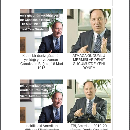
Kibirli bir deniz gücünün
ATMACA GÜDÜMLÜ
yıkıldığı yer ve zaman:
MERMİSİ VE DENİZ
Çanakkale Boğazı, 18 Mart
GÜCÜMÜZDE YENİ
1915
DÖNEM
İncirlik’teki Amerikan
FBI, Amerikan 2019-20
Nükleer Silahlarından
dönemi Deniz Kuvvetleri