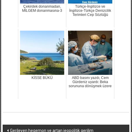
Çekirdek donanmadan,
Türkçe-İngilizce ve
MİLGEM donanmasına-3
İngilizce-Türkçe Denizcilik
Terimleri Cep Sözlüğü
KİSSE BÜKÜ
ABD basını yazdı, Cem
Gürdeniz uyardı: Beka
sorununa dönüşmek üzere
Yazı
Gerileyen hegemon ve artan jeopolitik gerilim