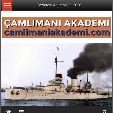
İçeriğe
Pazartesi, Ağustos 10, 2026
geç
CAMLIMANI
AKADEMI