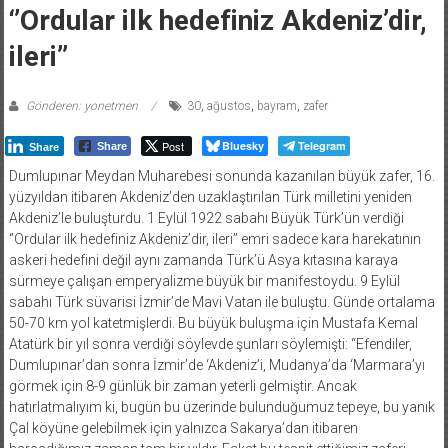
‘’Ordular ilk hedefiniz Akdeniz’dir,
ileri’’
Gönderen: yonetmen
30
,
ağustos
,
bayram
,
zafer
Post
Bluesky
Telegram
Share
Share
Dumlupınar Meydan Muharebesi sonunda kazanılan büyük zafer, 16.
yüzyıldan itibaren Akdeniz’den uzaklaştırılan Türk milletini yeniden
Akdeniz’le buluşturdu. 1 Eylül 1922 sabahı Büyük Türk’ün verdiği
‘’Ordular ilk hedefiniz Akdeniz’dir, ileri’’ emri sadece kara harekatının
askeri hedefini değil aynı zamanda Türk’ü Asya kıtasına karaya
sürmeye çalışan emperyalizme büyük bir manifestoydu. 9 Eylül
sabahı Türk süvarisi İzmir’de Mavi Vatan ile buluştu. Günde ortalama
50-70 km yol katetmişlerdi. Bu büyük buluşma için Mustafa Kemal
Atatürk bir yıl sonra verdiği söylevde şunları söylemişti: “Efendiler,
Dumlupınar’dan sonra İzmir’de ‘Akdeniz’i, Mudanya’da ‘Marmara’yı
görmek için 8-9 günlük bir zaman yeterli gelmiştir. Ancak
hatırlatmalıyım ki, bugün bu üzerinde bulunduğumuz tepeye, bu yanık
Çal köyüne gelebilmek için yalnızca Sakarya’dan itibaren