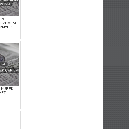
IN
İLMEMESİ
APMALI?
Z KÜREK
MEZ