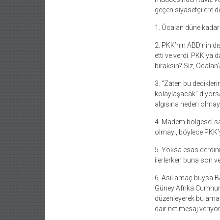
geçen siyasetçilere de
1. Öcalan düne kadar 
2. PKK’nın ABD’nin dı
etti ve verdi. PKK’ya
bıraksın? Siz, Öcalan
3. “Zaten bu dedikle
kolaylaşacak” diyors
algısına neden olmay
4. Madem bölgesel sava
olmayı, böylece PKK’y
5. Yoksa esas derdini
ilerlerken buna son v
6. Asıl amaç buysa B
Güney Afrika Cumhuri
düzenleyerek bu amacı
dair net mesaj veriyor 