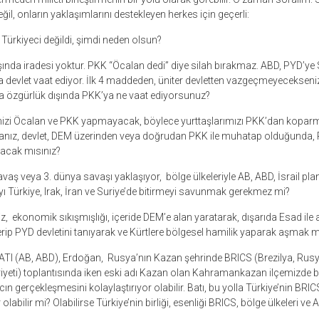
ğil, onların yaklaşımlarını destekleyen herkes için geçerli:
Türkiyeci değildi, şimdi neden olsun?
şında iradesi yoktur. PKK “Öcalan dedi” diye silah bırakmaz. ABD, PYD’ye S
 da devlet vaat ediyor. İlk 4 maddeden, üniter devletten vazgeçmeyeceksen
’a özgürlük dışında PKK’ya ne vaat ediyorsunuz?
rinizi Öcalan ve PKK yapmayacak, böylece yurttaşlarımızı PKK’dan kopa
anız, devlet, DEM üzerinden veya doğrudan PKK ile muhatap olduğunda, 
acak mısınız?
ş veya 3. dünya savaşı yaklaşıyor, bölge ülkeleriyle AB, ABD, İsrail planl
ı Türkiye, Irak, İran ve Suriye’de bitirmeyi savunmak gerekmez mi?
z, ekonomik sıkışmışlığı, içeride DEM’e alan yaratarak, dışarıda Esad il
erip PYD devletini tanıyarak ve Kürtlere bölgesel hamilik yaparak aşmak m
ATI (AB, ABD), Erdoğan,
Rusya’nın Kazan şehrinde BRICS
(
Brezilya, Rusy
yeti
)
toplantısında iken eski adı Kazan olan Kahramankazan ilçemizde b
n gerçekleşmesini kolaylaştırıyor olabilir. Batı, bu yolla Türkiye’nin BRI
olabilir mi? Olabilirse Türkiye’nin birliği, esenliği BRICS, bölge ülkeleri ve A