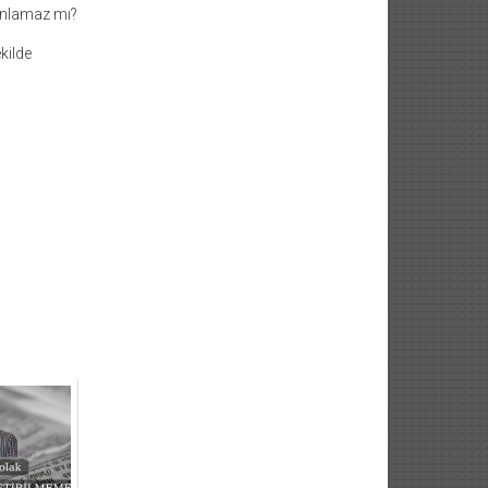
 anlamaz mı?
kilde