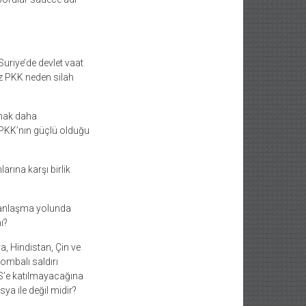
uriye’de devlet vaat
iz PKK neden silah
rmak daha
PKK’nın güçlü olduğu
arına karşı birlik
e anlaşma yolunda
ı?
a, Hindistan, Çin ve
ombalı saldırı
CS’e katılmayacağına
sya ile değil midir?