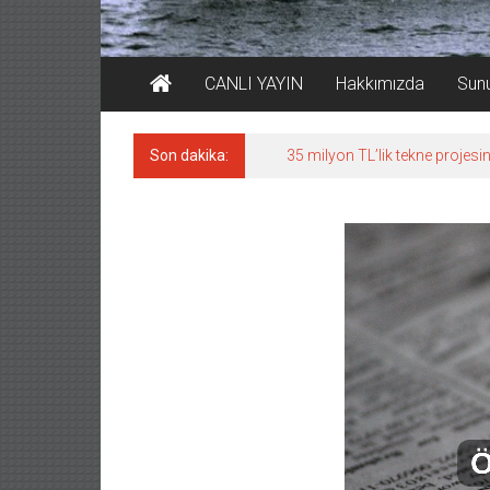
CANLI YAYIN
Hakkımızda
Sun
Son dakika:
35 milyon TL’lik tekne projesin