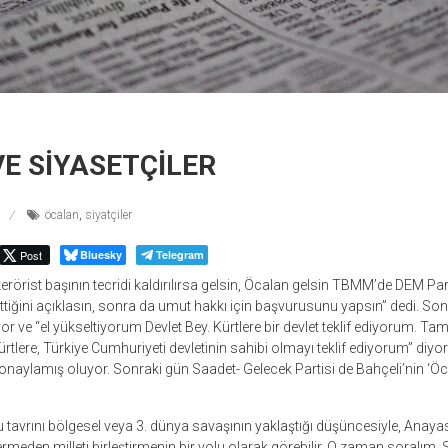
E SİYASETÇİLER
öcalan
,
siyatçiler
Post
Bluesky
Telegram
rörist başının tecridi kaldırılırsa gelsin,
Öcalan gelsin TBMM’de DEM Parti
tiğini açıklasın, sonra da umut hakkı için başvurusunu yapsın
” dedi. So
yor ve “el yükseltiyorum Devlet Bey. Kürtlere bir devlet teklif ediyorum.
Tam 
tlere, Türkiye Cumhuriyeti devletinin sahibi olmayı teklif ediyorum” diyo
i onaylamış oluyor.
Sonraki gün
Saadet- Gelecek Partisi de Bahçeli’nin ‘Öc
bu tavrını bölgesel veya 3. dünya savaşının yaklaştığı düşüncesiyle, Anayas
meden milleti birleştirmenin bir yolu olarak görebilir. O zaman soralım.