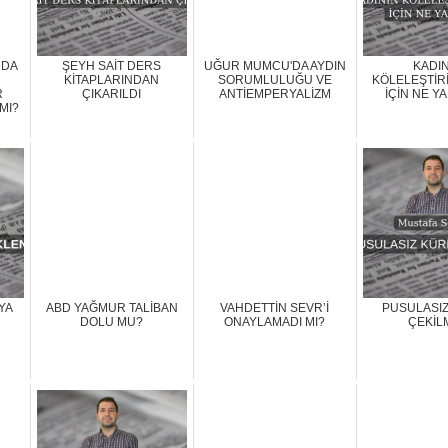
NDA
ŞEYH SAİT DERS
UĞUR MUMCU'DA AYDIN
KADIN
KİTAPLARINDAN
SORUMLULUĞU VE
KÖLELEŞTİR
R
ÇIKARILDI
ANTİEMPERYALİZM
İÇİN NE Y
 MI?
YA
ABD YAĞMUR TALİBAN
VAHDETTİN SEVR’İ
PUSULASI
DOLU MU?
ONAYLAMADI MI?
ÇEKİL