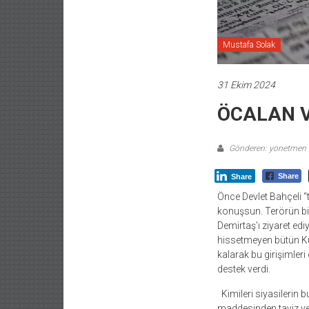
Mustafa Solak
31 Ekim 2024
ÖCALAN V
Gönderen: yonetmen
Share
Share
Önce Devlet Bahçeli “te
konuşsun. Terörün bit
Demirtaş’ı ziyaret edi
hissetmeyen bütün Kür
kalarak bu girişimler
destek verdi.
Kimileri siyasilerin 
maddesinden taviz ver