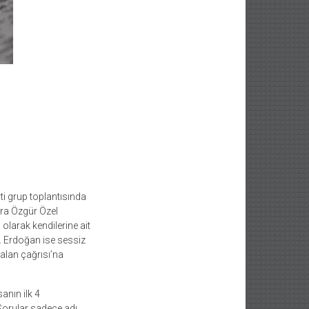
 grup toplantısında
nra Özgür Özel
olarak kendilerine ait
r. Erdoğan ise sessiz
alan çağrısı’na
anın ilk 4
 Sorular sadece adı