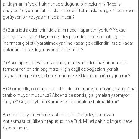
antlaşmanın “yok” hükmünde olduğunu bilmezler mi? “Meclis
onayladı” diyorsan tutanaklar nerede? “Tutanaklar da gizli” ise ve sen
görüysen bir kopyasını niye almadın?
6) Bunu iddia edenlerin iddialarını neden ispat etmiyorlar? Yoksa
amaç bir akıllıya 40 kişinin deli deyip kendisinin de deli olduğuna
inanması gibi etki yaratılmak yani ne kadar çok dillendirilirse o kadar
çok inanılır diye düşünüyor olamazlar mı?
7) Asi olup emperyalizm ve padişaha isyan eden, haklarında idam
fermanı verilenlerin bağımsızlık için değil de boğazları, yer altı
kaynaklarını peşkeş çekmek mücadele ettikleri mantığa uygun mu?
8) Otomobille, otobüsle, uçakla giderken madenlerimizin çıkarıldığına
tanık olmuyor musunuz? Akdeniz’de sondaj çalışmaları yapmıyor
muyuz? Geçen aylarda Karadeniz’de doğalgaz bulmadık mı?
Bu sorulara yanıt verene rastlamadım. Gerçek şu ki Lozan
Antlaşması, bu ülkenin tapusudur ve Türk Milleti sahip çıktığı sürece
öyle kalacak.