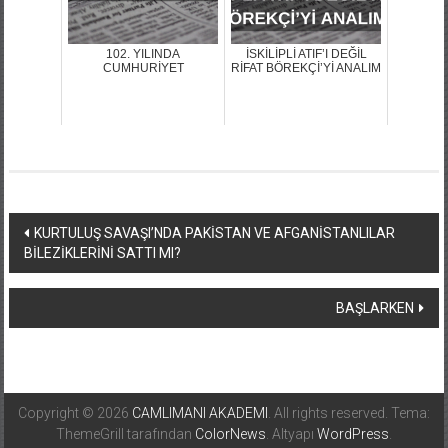
102. YILINDA
İSKİLİPLİ ATIF’I DEĞİL
CUMHURİYET
RİFAT BÖREKÇİ’Yİ ANALIM
Yazı
KURTULUŞ SAVAŞI’NDA PAKİSTAN VE AFGANİSTANLILAR
BİLEZİKLERİNİ SATTI MI?
dolaşımı
BAŞLARKEN
Copyright © 2026
CAMLIMANI AKADEMI
. All rights reserved. Tema:
ThemeGrill tarafından
ColorNews
. Altyapı
WordPress
.