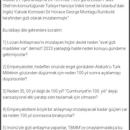
Oteli’nin kömürlüğünde Türkiye Hariciye Vekili İsmet ile İstanbul’daki
İngiliz Yüksek Komiseri Sir Horace George Montagu Rumbold
tarafından gizli olarak imzalanmıştır.”
Bu iddiayı dile getirenlere soralım:
1) Lozan Antlaşması’nı imzalayan hiçbir devlet neden “evet gizli
maddeler var” demez? 2023 yaklaştığı halde neden konuyu gündeme
getirmiyorlar?
2) Emperyalistler, hedefleri önünde engel gördükleri Atatürk’ü Türk
Milletinin gözünden düşürmek için neden 100 yıl sonra açıklamayı
düşünsünler?
3) Neden 35, 50 yıl değil de 100 yıl? “Cumhuriyet’in 100. yılı” deyip
sansasyonel etki yaratıp seni tavlamak için olmasın?
4) Emperyalistlerin böyle bir anlaşmayı imzalayacak kadar güçleri var
da neden 100 yıl sonrasına bırakıyorlar?
5) İnönü’yle gizli antlaşma yapanlar, TBMM’ce onaylanmadıkça bu