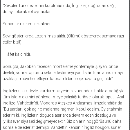
“Seküler Türk devletinin kurulmasında, İngilizler, doğrudan değil,
dolaylı olarak rol oynadılar.
Yunanlar üzerimize salındı.
Sevr gösterilerek, Lozan imzalatıldı. (Ölümü göstererek sıtmaya razı
ettiler bizi!)
Hilâfet kaldırıldı.
Sonuçta, Jakoben, tepeden monteleme yöntemiyle işleyen, önce
devleti, sonra toplumu sekülerleştirmeyi yani İslâm’dan arındırmayı,
uzaklaştırmayı hedefleyen kapsamlı bir proje hayata geçirildi.”
İngilizlerin laik devlet kurdurmak yerine avucundaki halife aracılığıyla
tüm İslam alemini yönlendirmeye çalıştığı tarihsel olarak ispatlı. Asıl
İngilizci Vahdettin’di. Mondros Ateşkes Antlaşması imzalandığında
“Bu şartları, çok ağır olmalarına rağmen, kabul edelim. Öyle tahmin
ederim ki, İngilizlerin doğuda asırlarca devam eden dostluğu ve
iyiliksever siyaseti değişmeyecektir. Biz onların hoşgörüsünü daha
sonra elde ederiz” demişti. Vahdettin kendini “İngiliz hoşgörüsüne”