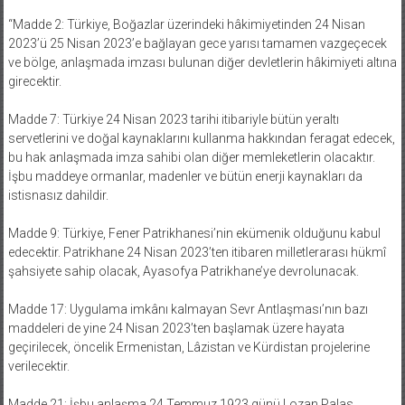
“Madde 2: Türkiye, Boğazlar üzerindeki hâkimiyetinden 24 Nisan
2023’ü 25 Nisan 2023’e bağlayan gece yarısı tamamen vazgeçecek
ve bölge, anlaşmada imzası bulunan diğer devletlerin hâkimiyeti altına
girecektir.
Madde 7: Türkiye 24 Nisan 2023 tarihi itibariyle bütün yeraltı
servetlerini ve doğal kaynaklarını kullanma hakkından feragat edecek,
bu hak anlaşmada imza sahibi olan diğer memleketlerin olacaktır.
İşbu maddeye ormanlar, madenler ve bütün enerji kaynakları da
istisnasız dahildir.
Madde 9: Türkiye, Fener Patrikhanesi’nin ekümenik olduğunu kabul
edecektir. Patrikhane 24 Nisan 2023’ten itibaren milletlerarası hükmî
şahsiyete sahip olacak, Ayasofya Patrikhane’ye devrolunacak.
Madde 17: Uygulama imkânı kalmayan Sevr Antlaşması’nın bazı
maddeleri de yine 24 Nisan 2023’ten başlamak üzere hayata
geçirilecek, öncelik Ermenistan, Lâzistan ve Kürdistan projelerine
verilecektir.
Madde 21: İşbu anlaşma 24 Temmuz 1923 günü Lozan Palas