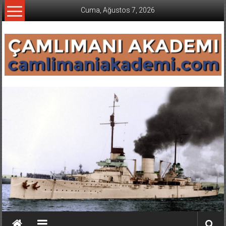
İçeriğe
Cuma, Ağustos 7, 2026
geç
CAMLIMANI
AKADEMI