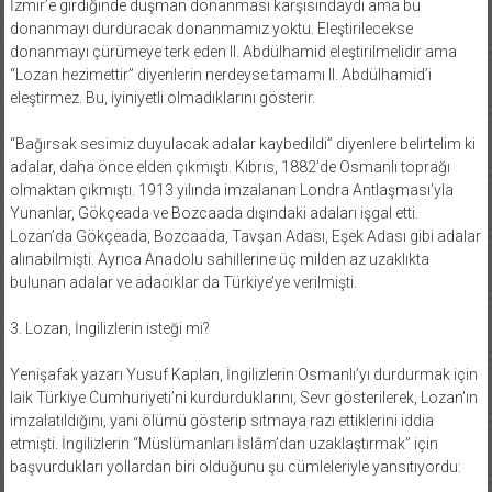
İzmir’e girdiğinde düşman donanması karşısındaydı ama bu
donanmayı durduracak donanmamız yoktu. Eleştirilecekse
donanmayı çürümeye terk eden II. Abdülhamid eleştirilmelidir ama
“Lozan hezimettir” diyenlerin nerdeyse tamamı II. Abdülhamid’i
eleştirmez. Bu, iyiniyetli olmadıklarını gösterir.
“Bağırsak sesimiz duyulacak adalar kaybedildi” diyenlere belirtelim ki
adalar, daha önce elden çıkmıştı. Kıbrıs, 1882’de Osmanlı toprağı
olmaktan çıkmıştı. 1913 yılında imzalanan Londra Antlaşması’yla
Yunanlar, Gökçeada ve Bozcaada dışındaki adaları işgal etti.
Lozan’da Gökçeada, Bozcaada, Tavşan Adası, Eşek Adası gibi adalar
alınabilmişti. Ayrıca Anadolu sahillerine üç milden az uzaklıkta
bulunan adalar ve adacıklar da Türkiye’ye verilmişti.
3. Lozan, İngilizlerin isteği mi?
Yenişafak yazarı Yusuf Kaplan, İngilizlerin Osmanlı’yı durdurmak için
laik Türkiye Cumhuriyeti’ni kurdurduklarını, Sevr gösterilerek, Lozan’ın
imzalatıldığını, yani ölümü gösterip sıtmaya razı ettiklerini iddia
etmişti. İngilizlerin “Müslümanları İslâm’dan uzaklaştırmak” için
başvurdukları yollardan biri olduğunu şu cümleleriyle yansıtıyordu: