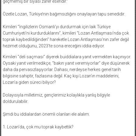
geçmemiş bir siyasi zafer eseridir.”
Özetle Lozan, Türkiye’nin bağımsızlığını onaylayan tapu senedidir.
Kimileri “İngilizlerin Osmanlı’yı durdurmak için laik Türkiye
Cumhuriyeti’ni kurdurduklarını”, kimileri “Lozan Antlaşması’nda çok
toprak kaybedildiğinden” hareketle Lozan Antlaşması’nın zafer değil
hezimet olduğunu, 2023’te sona ereceğini iddia ediyor.
Kimileri “deli saçması” diyerek buiddialara yanıt vermekten kaçınıyor.
Oysaki yanıt verilmedikçe, “bakın yanıt veremiyorlar” diye düşünerek
daha da pervasızlaşıyorlar. Dahası, nerdeyse herkes genel tarih
bilgisine sahiptir, fazlasına değil. Kaç kişi Lozan’ın maddelerini,
Lozan’a giden süreci biliyor?
Dolayısıyla milletimiz, gençlerimiz kolaylıkla yanlış bilgiyle
doldurulabilir.
Şimdi bu iddialardan önemli olanları ele alalım.
1. Lozan’da, çok mu toprak kaybettik?