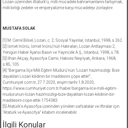
Lozan üzerinden Atatürk’ü, milli mücadele kahramanlarını tartışmak,
milli birliği zedeler ve emperyalizme karşı mücadeleyi zorlaştırır.
MUSTAFA SOLAK
[1] M. Cemil Bilsel, Lozan, c. 2, Sosyal Yayınlar, İstanbul, 1998, s.262.
[2] İsmet İnönü, İsmet İnönü’nün Hatıraları, Lozan Antlaşması 2,
Yenigün Haber Ajansı Basın ve Yayıncılık A.Ş., İstanbul, 1998, s.78.
[3] İlhan Akçay, Ayasofya Camii, Hakses Neşriyatı, Ankara, 1968,
s.85, 105.
[4] “Bergama İlçe Milli Eğitim Müdürü’nün ‘Lozan’ hazımsızlığı: Bize
dayatılan Lozan kilidinin bir maddesini çöpe attık!”,
Cumhuriyet.com.tr, 27.7.2020, erişim tarihi 1.8.2020,
https://www.cumhuriyet.com.tr/haber/bergama-ilce-milli-egitim-
mudurunun-lozan-hazimsizligi-bize-dayatilan-lozan-kilidinin-bir-
maddesini-cope-attik-1754383
[5] Atatürk’e Ayasofya üzerinden yönelen safsatalar ve iftiralar için
“Atatürk ve Ayasofya” kitabım incelenebilir.
İlgili Konular