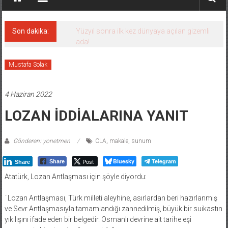
Son dakika:
Yüzyıl sonra ilk kez dünyaya açılan gizemli
ada!
Mustafa Solak
4 Haziran 2022
LOZAN İDDİALARINA YANIT
Gönderen: yonetmen
CLA
,
makale
,
sunum
Post
Bluesky
Telegram
Share
Share
Atatürk, Lozan Antlaşması için şöyle diyordu:
¨Lozan Antlaşması, Türk milleti aleyhine, asırlardan beri hazırlanmış
ve Sevr Antlaşmasıyla tamamlandığı zannedilmiş, büyük bir suikastın
yıkılışını ifade eden bir belgedir. Osmanlı devrine ait tarihe eşi