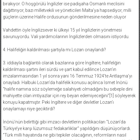
bırakıyor. O hoşgörülü İngilizler ise padişaha Osmanlı meclisini
dağıttırıyor, bazı milletvekili ve yöneticileri Malta’ya hapsediyor, milli
güçlerin üzerine Halife ordusunun gönderilmesine neden oluyor
Vahdettin öyle İngilizsever ki ülkeyi 15 yıl İngilizlerin yönetmesi
savunuyordu. Vali yardımcılarının İngilizlerden olmasını istiyordu.
4. Halifeliğin kaldırılması şartıyla mı Lozan onaylandı?
3. iddiayla bağlantılı olarak bazılarına göre İngiltere, halifeliğin
kaldırılması şartını ileri sürdü ve şart kabul edilince Lozan’ın
imzalanmasından 1 yıl sonra yani 16 Temmuz 1924’te Antlaşma’yı
onayladı. Halbuki Lozan’da halifelik konusu açılınca İsmet İnönü
“halife namına söz söylemeğe salahiyeti olmadığını bu sebeple dini
mahiyette olan imtiyazlar için rey beyan edemiyeceğini”[1] söyleyerek
konuyu kapatmıştır. Peki İngiltere ve diğer devletler Lozan’ı
onaylamayı niye geciktirdi?
İnönü’nün belirttiği gibi imzacı devletlerin politikacıları “Lozan’da
Türkiye’ye karşı lüzumsuz fedakarlıklar” yapıldığını düşünüyorlardı.
“Türk milli hayatında ne gibi tepkiler olacağının, reformların nasıl