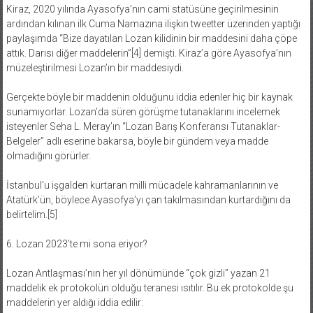
Kiraz, 2020 yılında Ayasofya’nın cami statüsüne geçirilmesinin
ardından kılınan ilk Cuma Namazına ilişkin tweetter üzerinden yaptığı
paylaşımda “Bize dayatılan Lozan kilidinin bir maddesini daha çöpe
attık. Darısı diğer maddelerin”[4] demişti. Kiraz’a göre Ayasofya’nın
müzeleştirilmesi Lozan’ın bir maddesiydi.
Gerçekte böyle bir maddenin olduğunu iddia edenler hiç bir kaynak
sunamıyorlar. Lozan’da süren görüşme tutanaklarını incelemek
isteyenler Seha L. Meray’ın “Lozan Barış Konferansı Tutanaklar-
Belgeler” adlı eserine bakarsa, böyle bir gündem veya madde
olmadığını görürler.
İstanbul’u işgalden kurtaran milli mücadele kahramanlarının ve
Atatürk’ün, böylece Ayasofya’yı çan takılmasından kurtardığını da
belirtelim.[5]
6. Lozan 2023’te mi sona eriyor?
Lozan Antlaşması’nın her yıl dönümünde “çok gizli” yazan 21
maddelik ek protokolün olduğu teranesi ısıtılır. Bu ek protokolde şu
maddelerin yer aldığı iddia edilir: