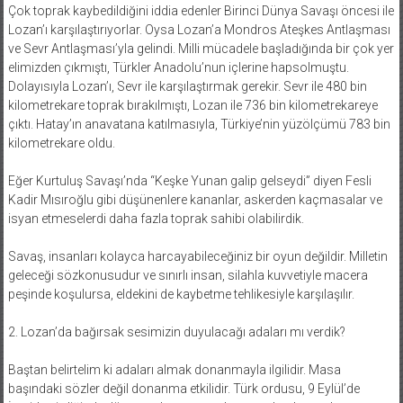
Çok toprak kaybedildiğini iddia edenler Birinci Dünya Savaşı öncesi ile
Lozan’ı karşılaştırıyorlar. Oysa Lozan’a Mondros Ateşkes Antlaşması
ve Sevr Antlaşması’yla gelindi. Milli mücadele başladığında bir çok yer
elimizden çıkmıştı, Türkler Anadolu’nun içlerine hapsolmuştu.
Dolayısıyla Lozan’ı, Sevr ile karşılaştırmak gerekir. Sevr ile 480 bin
kilometrekare toprak bırakılmıştı, Lozan ile 736 bin kilometrekareye
çıktı. Hatay’ın anavatana katılmasıyla, Türkiye’nin yüzölçümü 783 bin
kilometrekare oldu.
Eğer Kurtuluş Savaşı’nda “Keşke Yunan galip gelseydi” diyen Fesli
Kadir Mısıroğlu gibi düşünenlere kananlar, askerden kaçmasalar ve
isyan etmeselerdi daha fazla toprak sahibi olabilirdik.
Savaş, insanları kolayca harcayabileceğiniz bir oyun değildir. Milletin
geleceği sözkonusudur ve sınırlı insan, silahla kuvvetiyle macera
peşinde koşulursa, eldekini de kaybetme tehlikesiyle karşılaşılır.
2. Lozan’da bağırsak sesimizin duyulacağı adaları mı verdik?
Baştan belirtelim ki adaları almak donanmayla ilgilidir. Masa
başındaki sözler değil donanma etkilidir. Türk ordusu, 9 Eylül’de