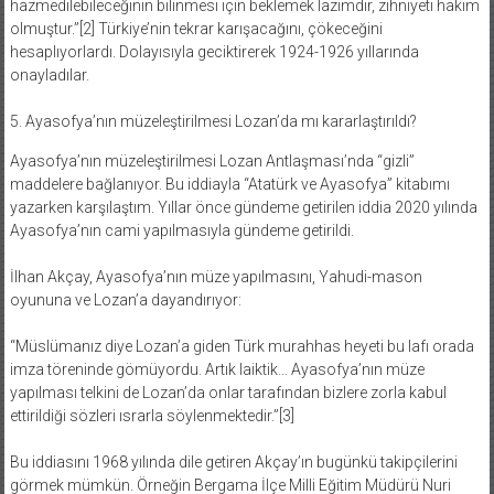
hazmedilebileceğinin bilinmesi için beklemek lazımdır, zihniyeti hakim
olmuştur.”[2] Türkiye’nin tekrar karışacağını, çökeceğini
hesaplıyorlardı. Dolayısıyla geciktirerek 1924-1926 yıllarında
onayladılar.
5. Ayasofya’nın müzeleştirilmesi Lozan’da mı kararlaştırıldı?
Ayasofya’nın müzeleştirilmesi Lozan Antlaşması’nda “gizli”
maddelere bağlanıyor. Bu iddiayla “Atatürk ve Ayasofya” kitabımı
yazarken karşılaştım. Yıllar önce gündeme getirilen iddia 2020 yılında
Ayasofya’nın cami yapılmasıyla gündeme getirildi.
İlhan Akçay, Ayasofya’nın müze yapılmasını, Yahudi-mason
oyununa ve Lozan’a dayandırıyor:
“Müslümanız diye Lozan’a giden Türk murahhas heyeti bu lafı orada
imza töreninde gömüyordu. Artık laiktik… Ayasofya’nın müze
yapılması telkini de Lozan’da onlar tarafından bizlere zorla kabul
ettirildiği sözleri ısrarla söylenmektedir.”[3]
Bu iddiasını 1968 yılında dile getiren Akçay’ın bugünkü takipçilerini
görmek mümkün. Örneğin Bergama İlçe Milli Eğitim Müdürü Nuri