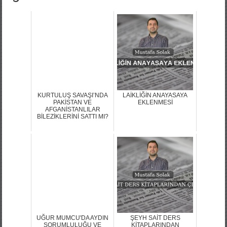
KURTULUŞ SAVAŞI’NDA
LAİKLİĞİN ANAYASAYA
PAKİSTAN VE
EKLENMESİ
AFGANİSTANLILAR
BİLEZİKLERİNİ SATTI MI?
UĞUR MUMCU'DA AYDIN
ŞEYH SAİT DERS
SORUMLULUĞU VE
KİTAPLARINDAN