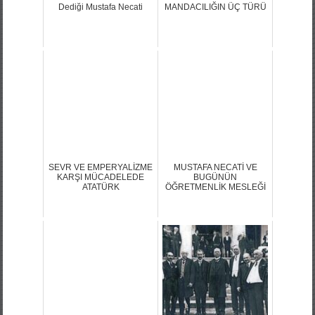
Atatürk’ün “Ne Evlattı O”
SİVAS KONGRESİ VE
Dediği Mustafa Necati
MANDACILIĞIN ÜÇ TÜRÜ
SEVR VE EMPERYALİZME
MUSTAFA NECATİ VE
KARŞI MÜCADELEDE
BUGÜNÜN
ATATÜRK
ÖĞRETMENLİK MESLEĞİ