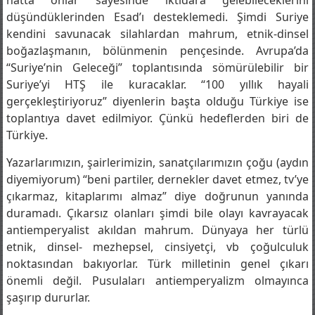
gördüğünden, parayı (borcu) onlardan bulacağından,
hatta onlar sayesinde iktidara gelebileceklerini
düşündüklerinden Esad’ı desteklemedi. Şimdi Suriye
kendini savunacak silahlardan mahrum, etnik-dinsel
boğazlaşmanın, bölünmenin pençesinde. Avrupa’da
“Suriye’nin Geleceği” toplantısında sömürülebilir bir
Suriye’yi HTŞ ile kuracaklar. “100 yıllık hayali
gerçekleştiriyoruz” diyenlerin başta olduğu Türkiye ise
toplantıya davet edilmiyor. Çünkü hedeflerden biri de
Türkiye.
Yazarlarımızın, şairlerimizin, sanatçılarımızın çoğu (aydın
diyemiyorum) “beni partiler, dernekler davet etmez, tv’ye
çıkarmaz, kitaplarımı almaz” diye doğrunun yanında
duramadı. Çıkarsız olanları şimdi bile olayı kavrayacak
antiemperyalist akıldan mahrum. Dünyaya her türlü
etnik, dinsel- mezhepsel, cinsiyetçi, vb çoğulculuk
noktasından bakıyorlar. Türk milletinin genel çıkarı
önemli değil. Pusulaları antiemperyalizm olmayınca