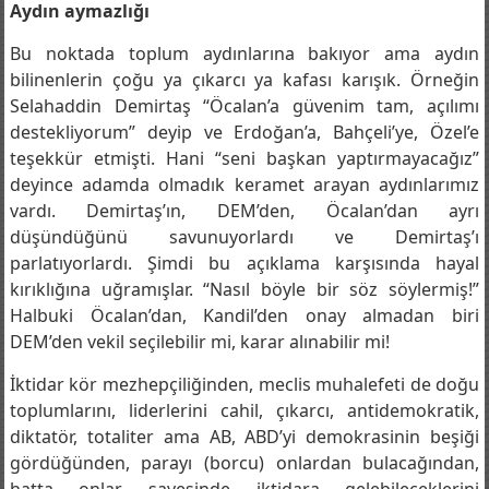
dedikleri Avrupa’da ne yaparlar?
Aydın aymazlığı
Bu noktada toplum aydınlarına bakıyor ama aydın
bilinenlerin çoğu ya çıkarcı ya kafası karışık. Örneğin
Selahaddin Demirtaş “Öcalan’a güvenim tam, açılımı
destekliyorum” deyip ve Erdoğan’a, Bahçeli’ye, Özel’e
teşekkür etmişti. Hani “seni başkan yaptırmayacağız”
deyince adamda olmadık keramet arayan aydınlarımız
vardı. Demirtaş’ın, DEM’den, Öcalan’dan ayrı
düşündüğünü savunuyorlardı ve Demirtaş’ı
parlatıyorlardı. Şimdi bu açıklama karşısında hayal
kırıklığına uğramışlar. “Nasıl böyle bir söz söylermiş!”
Halbuki Öcalan’dan, Kandil’den onay almadan biri
DEM’den vekil seçilebilir mi, karar alınabilir mi!
İktidar kör mezhepçiliğinden, meclis muhalefeti de doğu
toplumlarını, liderlerini cahil, çıkarcı, antidemokratik,
diktatör, totaliter ama AB, ABD’yi demokrasinin beşiği