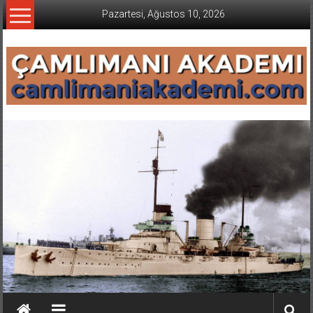
İçeriğe
Pazartesi, Ağustos 10, 2026
geç
CAMLIMANI
AKADEMI