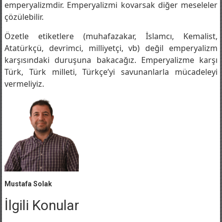
olurduk. Dünyanın en gericisi, antidemokratiği
emperyalizmdir. Emperyalizmi kovarsak diğer meseleler
çözülebilir.
Özetle etiketlere (muhafazakar, İslamcı, Kemalist,
Atatürkçü, devrimci, milliyetçi, vb) değil emperyalizm
karşısındaki duruşuna bakacağız. Emperyalizme karşı
Türk, Türk milleti, Türkçe’yi savunanlarla mücadeleyi
vermeliyiz.
Mustafa Solak
İlgili Konular