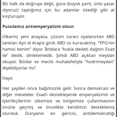
şaşırıp dururlar.
Biz halk da doğruya değil, güce (büyük parti, ünlü yazar
diyoruz) taptığımız için bu adamlar istediği gibi at
koşturuyor.
Pusulamız antiemperyalizm olsun
Ülkemiz yeni anayasa, çözüm süreci oyalanırken ABD
tankları Ayn el Arap’a girdi. ABD üs kuracakmış. “YPG’nin
hamisi benim” diyor. İktidara “kukla devleti dağıtın Esad
ile” dedik, dinletemedik. Şimdi ABD açıktan meydan
okuyor. İktidar ve meclis muhalefetiyle “hodrimeydan”
diyebiliyorlar mı?
Hayır.
Her şeyden önce bağımsızlık gelir. Sonra demokrasi ve
diğer meseleler. Esad’ı destekleyerek emperyalizmin ve
işbirlikçilerinin ülkemize ve bölgemize çullanmasının
önüne geçmiş ve öncelikle kendimizi desteklemiş