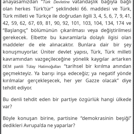
meseleyi geçiştiriyor. “Yeni anayasa” söylemiyle
anayasamızdan “
vatandaşlık bağıyla bağlı
Türk Devletine
olan herkes Türk’tür” şeklindeki 66. maddesi ve Türk,
Türk milleti ve Türkçe ile doğrudan ilgili 3, 4, 5, 6, 7, 9, 41,
42, 59, 62, 67, 69, 81, 90, 92, 101, 103, 104, 134, 174 ve
“Başlangıç” bölümünün çıkarılması veya değiştirilmesi
gerekecek. Elbette bu kavramlarla dolaylı ilgisi olan
maddeler de ele alınacaktır. Bunlara dair bir şey
konuşmuyorlar. Üniter devlet yapısı, Türk, Türk milleti
kavramından vazgeçileceğine yönelik kaygılar artarken
“tarihsel bir kırılma anından
DEM partili Tülay Hatimoğulları
geçmekteyiz. Ya barışı inşa edeceğiz; ya negatif yönde
kırılmalar gerçekleşecek, her yer Gazze olacak” diye
tehdit ediyor.
Bu denli tehdit eden bir partiye özgürlük hangi ülkede
var?
Böyle konuşan birine, partisine “demokrasinin beşiği”