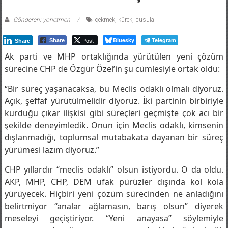
PUSULASIZ KÜREK ÇEKİLMEZ
Gönderen: yonetmen
çekmek
,
kürek
,
pusula
Post
Bluesky
Telegram
Share
Share
Ak parti ve MHP ortaklığında yürütülen yeni çözüm
sürecine CHP de Özgür Özel’in şu cümlesiyle ortak oldu:
“Bir süreç yaşanacaksa, bu Meclis odaklı olmalı diyoruz.
Açık, şeffaf yürütülmelidir diyoruz. İki partinin birbiriyle
kurduğu çıkar ilişkisi gibi süreçleri geçmişte çok acı bir
şekilde deneyimledik. Onun için Meclis odaklı, kimsenin
dışlanmadığı, toplumsal mutabakata dayanan bir süreç
yürümesi lazım diyoruz.”
CHP yıllardır “meclis odaklı” olsun istiyordu. O da oldu.
AKP, MHP, CHP, DEM ufak pürüzler dışında kol kola
yürüyecek. Hiçbiri yeni çözüm sürecinden ne anladığını
belirtmiyor “analar ağlamasın, barış olsun” diyerek