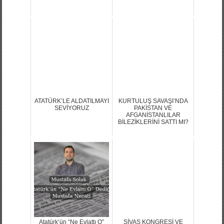
YANIT
DİYANETLE DAVASI,
ASLINDA KİMİN DAVASI?
ATATÜRK’LE ALDATILMAYI
KURTULUŞ SAVAŞI’NDA
SEVİYORUZ
PAKİSTAN VE
AFGANİSTANLILAR
BİLEZİKLERİNİ SATTI MI?