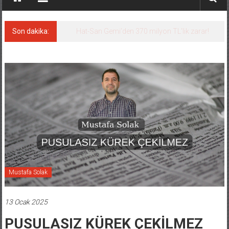
Son dakika:
Arkas Deniz Filosu Uluslararası Liman
Devleti Kontrollerinde Dünyada İlk 3’te, Kendi
Kategorisinde Lider
Mustafa Solak
13 Ocak 2025