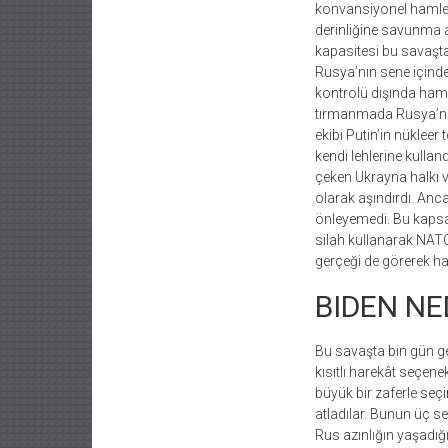
konvansiyonel hamlede
derinliğine savunma a
kapasitesi bu savaşt
Rusya’nın sene içinde
kontrolü dışında haml
tırmanmada Rusya’nın k
ekibi Putin’in nükleer 
kendi lehlerine kullan
çeken Ukrayna halkı v
olarak aşındırdı. An
önleyemedi. Bu kapsa
silah kullanarak NATO
gerçeği de görerek har
BIDEN NE
Bu savaşta bin gün ge
kısıtlı harekât seçene
büyük bir zaferle s
atladılar. Bunun üç s
Rus azınlığın yaşadığı 