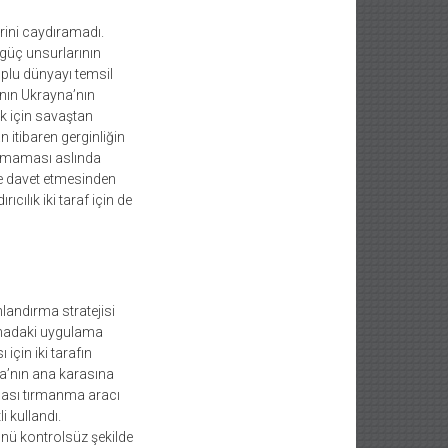
rini caydıramadı.
güç unsurlarının
uplu dünyayı temsil
nın Ukrayna’nın
k için savaştan
itibaren gerginliğin
ınmaması aslında
e davet etmesinden
ılık iki taraf için de
andırma stratejisi
sahadaki uygulama
çin iki tarafın
ya’nın ana karasına
mhası tırmanma aracı
i kullandı.
nü kontrolsüz şekilde