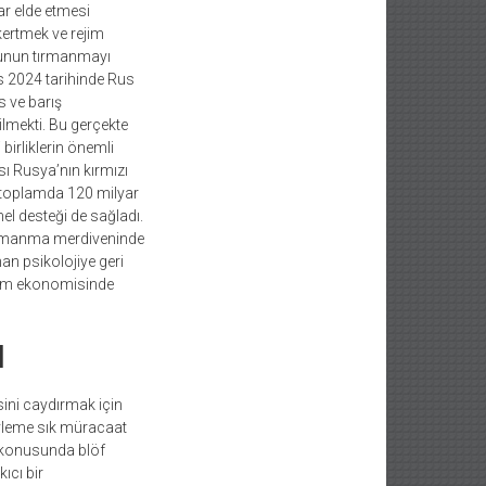
ar elde etmesi
ertmek ve rejim
ğunun tırmanmayı
s 2024 tarihinde Rus
s ve barış
ilmekti. Bu gerçekte
birliklerin önemli
ı Rusya’nın kırmızı
 toplamda 120 milyar
el desteği de sağladı.
tırmanma merdiveninde
n psikolojiye geri
etim ekonomisinde
I
sini caydırmak için
öyleme sık müracaat
h konusunda blöf
ıcı bir