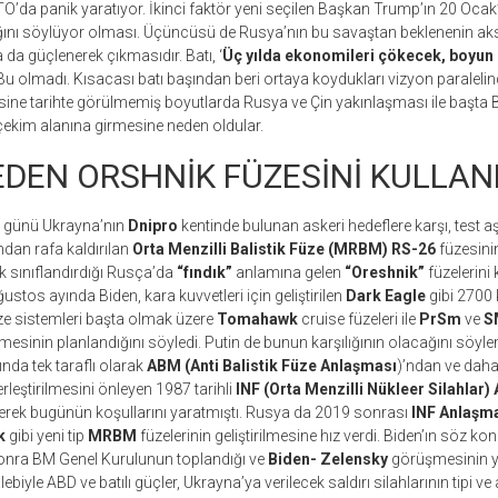
’da panik yaratıyor. İkinci faktör yeni seçilen Başkan Trump’ın 20 Ocak
ını söylüyor olması. Üçüncüsü de Rusya’nın bu savaştan beklenenin aks
da güçlenerek çıkmasıdır. Batı, ‘
Üç yılda ekonomileri çökecek, boyun 
u olmadı. Kısacası batı başından beri ortaya koydukları vizyon paralelind
ksine tarihte görülmemiş boyutlarda Rusya ve Çin yakınlaşması ile başta
çekim alanına girmesine neden oldular.
DEN ORSHNİK FÜZESİNİ KULLAN
4 günü Ukrayna’nın
Dnipro
kentinde bulunan askeri hedeflere karşı, test
dan rafa kaldırılan
Orta Menzilli Balistik Füze (MRBM) RS-26
füzesinin
 sınıflandırdığı Rusça’da
“fındık”
anlamına gelen
“Oreshnik”
füzelerini 
ustos ayında Biden, kara kuvvetleri için geliştirilen
Dark Eagle
gibi 2700 
üze sistemleri başta olmak üzere
Tomahawk
cruise füzeleri ile
PrSm
ve
S
lmesinin planlandığını söyledi. Putin de bunun karşılığının olacağını söy
nda tek taraflı olarak
ABM (Anti Balistik Füze Anlaşması
)’ndan ve daha
rleştirilmesini önleyen 1987 tarihli
INF (Orta Menzilli Nükleer Silahlar
kilerek bugünün koşullarını yaratmıştı. Rusya da 2019 sonrası
INF Anlaşma
k
gibi yeni tip
MRBM
füzelerinin geliştirilmesine hız verdi. Biden’ın söz ko
nra BM Genel Kurulunun toplandığı ve
Biden- Zelensky
görüşmesinin ya
ebiyle ABD ve batılı güçler, Ukrayna’ya verilecek saldırı silahlarının tipi 