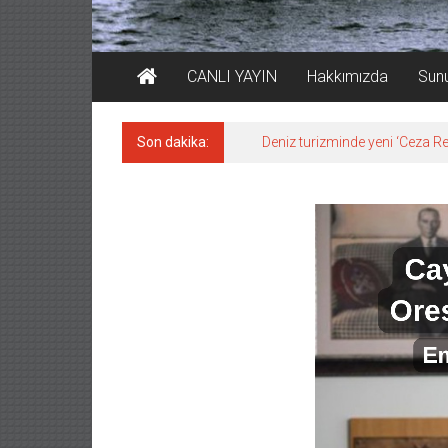
CANLI YAYIN
Hakkımızda
Sun
Son dakika:
Deniz turizminde yeni ‘Ceza Rej