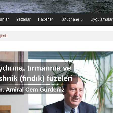
umlar
Yazarlar
Haberler
Kütüphane
Uygulamalar
imi’!