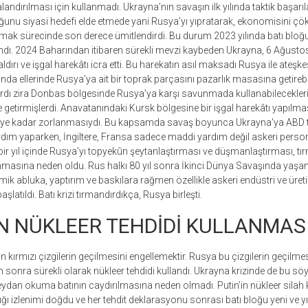
andırılması için kullanmadı. Ukrayna’nın savaşın ilk yılında taktik başarıl
nu siyasi hedefi elde etmede yani Rusya’yı yıpratarak, ekonomisini çök
olmak sürecinde son derece ümitlendirdi. Bu durum 2023 yılında batı blo
ndı. 2024 Baharından itibaren sürekli mevzi kaybeden Ukrayna, 6 Ağusto
ldırı ve işgal harekâtı icra etti. Bu harekatın asıl maksadı Rusya ile ateşke
nda ellerinde Rusya’ya ait bir toprak parçasını pazarlık masasına getireb
ihardı zira Donbas bölgesinde Rusya’ya karşı savunmada kullanabilecekleri 
etirmişlerdi. Anavatanındaki Kursk bölgesine bir işgal harekâtı yapılmas
ddeye kadar zorlanmasıydı. Bu kapsamda savaş boyunca Ukrayna’ya ABD
rdım yaparken, İngiltere, Fransa sadece maddi yardım değil askeri person
bir yıl içinde Rusya’yı topyekûn şeytanlaştırması ve düşmanlaştırması, 
asına neden oldu. Rus halkı 80 yıl sonra İkinci Dünya Savaşında yaşana
k abluka, yaptırım ve baskılara rağmen özellikle askeri endüstri ve ür
aşlatıldı. Batı krizi tırmandırdıkça, Rusya birleşti.
N NÜKLEER TEHDİDİ KULLANMAS
kırmızı çizgilerin geçilmesini engellemektir. Rusya bu çizgilerin geçilme
 sonra sürekli olarak nükleer tehdidi kullandı. Ukrayna krizinde de bu s
eydan okuma batının caydırılmasına neden olmadı. Putin’in nükleer sila
tığı izlenimi doğdu ve her tehdit deklarasyonu sonrası batı bloğu yeni ve yık