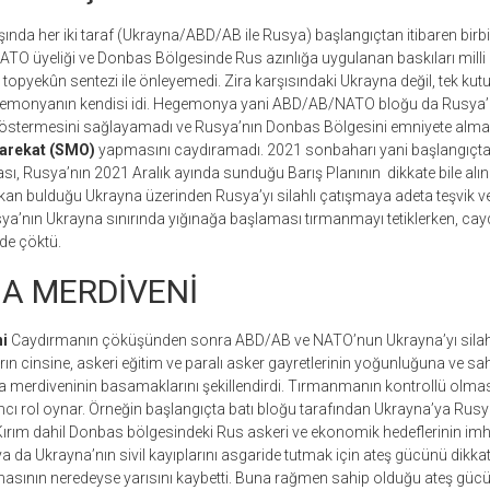
da her iki taraf (Ukrayna/ABD/AB ile Rusya) başlangıçtan itibaren birbi
TO üyeliği ve Donbas Bölgesinde Rus azınlığa uygulanan baskıları milli 
topyekûn sentezi ile önleyemedi. Zira karşısındaki Ukrayna değil, tek kut
hegemonyanın kendisi idi. Hegemonya yani ABD/AB/NATO bloğu da Rusya’
göstermesini sağlayamadı ve Rusya’nın Donbas Bölgesini emniyete alma
Harekat (SMO)
yapmasını caydıramadı. 2021 sonbaharı yani başlangıçtan 
sı, Rusya’nın 2021 Aralık ayında sunduğu Barış Planının dikkate bile al
n bulduğu Ukrayna üzerinden Rusya’yı silahlı çatışmaya adeta teşvik v
’nın Ukrayna sınırında yığınağa başlaması tırmanmayı tetiklerken, caydırıc
de çöktü.
A MERDİVENİ
i
Caydırmanın çöküşünden sonra ABD/AB ve NATO’nun Ukrayna’yı silahl
ların cinsine, askeri eğitim ve paralı asker gayretlerinin yoğunluğuna ve 
 merdiveninin basamaklarını şekillendirdi. Tırmanmanın kontrollü olması i
dımcı rol oynar. Örneğin başlangıçta batı bloğu tarafından Ukrayna’ya Rus
i. Kırım dahil Donbas bölgesindeki Rus askeri ve ekonomik hedeflerinin i
ya da Ukrayna’nın sivil kayıplarını asgaride tutmak için ateş gücünü dikkatl
sının neredeyse yarısını kaybetti. Buna rağmen sahip olduğu ateş gücü