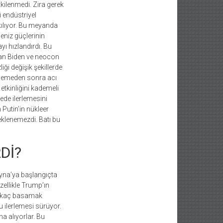
kilenmedi. Zira gerek
 endüstriyel
ılıyor. Bu meyanda
eniz güçlerinin
ı hızlandırdı. Bu
ndan Biden ve neocon
liği değişik şekillerde
denemeden sonra acı
etkinliğini kademeli
de ilerlemesini
Putin’in nükleer
eklenemezdi. Batı bu
Dİ?
ayna’ya başlangıçta
zellikle Trump’ın
irkaç basamak
u ilerlemesi sürüyor.
na alıyorlar. Bu