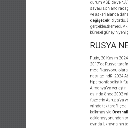
durum ABD’de ve NATO
savaşı sonlandıracağ
ve askeri alanda daha 
değişecek’
diyordu. B
gerçekleştiremedi. A
küresel güneyin yeni 
RUSYA NE
Putin, 20 Kasım 202
2017’de Rusya tarafın
modifikasyonu olarak
nasıl gelindi? 2024 Ağ
hipersonik balistik f
Almanya’ya yerleştiri
aslında önce 2002 yılı
füzelerin Avrupa’ya ye
yılında tek taraflı çe
kalkmasıyla
Oreshni
deklarasyonundan so
ayında Ukrayna’nın tal