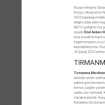
Rusya-Ukrayna Savaşın
Rusya, Ukrayna’nın NA
2022 başlangıcındaki 
ettiğini iddia eden 
NATO üyeliğine rıza 
ziyade
Özel Askeri 
kısa sürede tırmanma
hegemonyanın ucuz ka
kaynaklanıyordu. Rusya
24 Şubat 2022 tarihin
TIRMANM
Tırmanma Merdiven
aslında verilen silah
şekline göre tırmanma
kırmızı çizgileri yar
saldırı izni verilmed
olarak kullanıldı. Rus
Karadeniz’de donanma