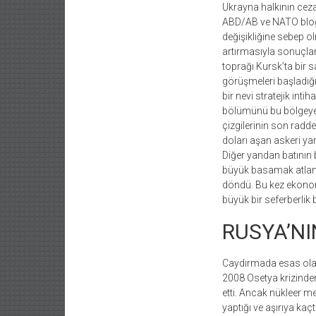
Ukrayna halkının cezal
ABD/AB ve NATO bloğu
değişikliğine sebep 
artırmasıyla sonuçla
toprağı Kursk’ta bir sa
görüşmeleri başladığı
bir nevi stratejik int
bölümünü bu bölgeye g
çizgilerinin son ra
doları aşan askeri ya
Diğer yandan batının 
büyük basamak atlanm
döndü. Bu kez ekonomi
büyük bir seferberlik b
RUSYA’NI
Caydırmada esas olan 
2008 Osetya krizinden
etti. Ancak nükleer m
yaptığı ve aşırıya kaç