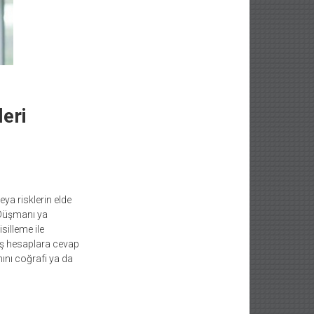
leri
eya risklerin elde
 Düşmanı ya
illeme ile
lış hesaplara cevap
nını coğrafi ya da