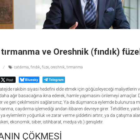
tırmanma ve Oreshnik (fındık) füze
catdırma
,
fındık
,
füze
,
oreshnik
,
tırmanma
Post
Bluesky
Telegram
tejide rakibin siyasi hedefini elde etmek için göğüsleyeceği maliyetlerin v
daha ağır basacağına ikna ederek, hamle yapmasını önlemeyi amaçlar.
 ve geri çekilmesini sağlarsınız; Ya da düşmanca eylemde bulunursa mis
rmanma, caydırma işlemediği andan itibaren devreye girer. Tehditlere, yan
ya eylemlerin yoğunluk ve zarar verme şiddetini artırır, ya da çatışma ala
keri, ekonomik, siber, istihbarat, medya vb.) genişletir.
ANIN ÇÖKMESİ