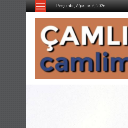
İçeriğe
Perşembe, Ağustos 6, 2026
geç
CAMLIMANI
AKADEMI