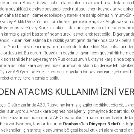
 bulundu. Ancak Rusya, batının tahminlerinin aksine bu saldırılardan et
lanı büyüklüğü gerekse savaşabilecek nüfusu, enerji kaynakları ve askeri
an daha fazlasını idame edebilecek yeteneklere sahip olmasını mümkün k
 Kuzey Arktik Deniz Yolunu tüm ticaret gemilerine açarak Anglosakson d
e yapması ve Kuzey Kore ile askeri ittifak anlaşmasına gitmesi tırmanmay
ırmızı çizgileri batı tarafından sürekli esnetilerek test edildi. Diğer ya
tehdidi kullanırken aslında belirsizlik yarattığının da farkında olarak belirsiz
dılar. Yani bir nevi deneme yanılma metodu ile ilerlediler. Nasıl olsa her 
e ordusu idi. Bu durum Rusya’nın caydırıcılığının hem güvenilirlik hem de 
cak son tahlilde her şeye rağmen Rus ordusunun Ukrayna karşısında cephe
mda asıl olan kara cephesinde durumun Rusların bu derece lehinde iken 
’yu ve ABD’yi misilleme ile resmen topyekûn bir savaşın işine çekmesi b
eket etmeyi tercih etmiş olabilir.
DEN ATACMS KULLANIM İZNİ VER
çti. O süre zarfında ABD, Rusya’nın kırmızı çizgilerine dikkat ederek, Ukr
kleri sunuyordu. Ancak kara cephesinde işler iyi gitmeyince doz artırıldı. Ö
eçimleri kazanmasından sonra ABD neoconları tırmanma merdiveninde b
ebebi var. Birincisi, Rus ordusunun
Donbass’
tan
Dinyeper Nehri
’ne doğr
ve kendileri için stratejik savunma bölgesi kabul ettikleri alanı kontrol altı