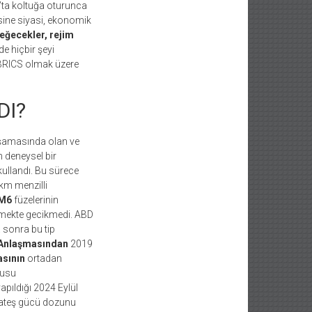
’ta koltuğa oturunca
ine siyasi, ekonomik
eğecekler, rejim
e hiçbir şeyi
 BRICS olmak üzere
DI?
 aşamasında olan ve
 deneysel bir
kullandı. Bu sürece
km menzilli
M6
füzelerinin
lemekte gecikmedi. ABD
 sonra bu tip
) Anlaşmasından
2019
sının
ortadan
nusu
pıldığı 2024 Eylül
ve ateş gücü dozunu