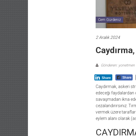
Cem Gürdeniz
2 Aralık 2024
Caydırma, 
Gönderen: yonetmen
Share
Share
Caydırmak, askeri stra
edeceği faydalardan 
savaşmadan ikna eder
cezalandırırsınız. Tı
vermek üzere taraflar 
eylem alanı olarak (as
CAYDIRM