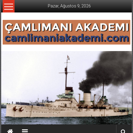
İçeriğe
Pazar, Ağustos 9, 2026
geç
CAMLIMANI
AKADEMI