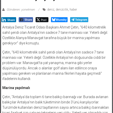
Gönderen: yonetmen
deniz
,
denizcilik
,
haber
Post
Bluesky
Telegram
Share
Share
Antalya Deniz Ticaret Odası Başkanı Ahmet Çetin, “640 kilometrelik
sahil şeridi olan Antalya’nın sadece 7 tane marinası var. Yeterli değil.
Özellikle Alanya-Manavgat tarafına büyük bir marina yapılması
gerekiyor” diye konuştu.
Çetin, “640 kilometrelik sahil şeridi olan Antalya’nın sadece 7 tane
marinası var. Yeterli değil. Özellikle Antalya’nın doğusunda ciddi bir
problem var. Manavgat’ta yat yanaşma, marina gibi yerler
düşünülüyordu. Ancak o alanlar golf alanı ilan edilince oraya
yapılması gereken ve planlanan marina fikirleri hayata geçmedi”
ifadelerini kullandı.
Marina yapılmalı
Çetin, “Antalya’da toplam 6 tane balıkçı barınağı var. Burada avlanan
balıkçılar Antalya’nın balık tüketiminin binde 3’ünü karşılıyorlar.
Turizmde kullanılan deniz taşıtlarının sayısı artınca balıkçı barınakları
ticari faaliyet için çalışan teknelerin yeri oldu. Yeterli yer olmadığı için