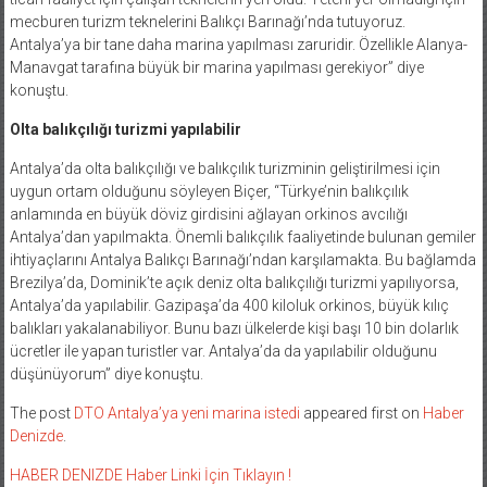
mecburen turizm teknelerini Balıkçı Barınağı’nda tutuyoruz.
Antalya’ya bir tane daha marina yapılması zaruridir. Özellikle Alanya-
Manavgat tarafına büyük bir marina yapılması gerekiyor” diye
konuştu.
Olta balıkçılığı turizmi yapılabilir
Antalya’da olta balıkçılığı ve balıkçılık turizminin geliştirilmesi için
uygun ortam olduğunu söyleyen Biçer, “Türkye’nin balıkçılık
anlamında en büyük döviz girdisini ağlayan orkinos avcılığı
Antalya’dan yapılmakta. Önemli balıkçılık faaliyetinde bulunan gemiler
ihtiyaçlarını Antalya Balıkçı Barınağı’ndan karşılamakta. Bu bağlamda
Brezilya’da, Dominik’te açık deniz olta balıkçılığı turizmi yapılıyorsa,
Antalya’da yapılabilir. Gazipaşa’da 400 kiloluk orkinos, büyük kılıç
balıkları yakalanabiliyor. Bunu bazı ülkelerde kişi başı 10 bin dolarlık
ücretler ile yapan turistler var. Antalya’da da yapılabilir olduğunu
düşünüyorum” diye konuştu.
The post
DTO Antalya’ya yeni marina istedi
appeared first on
Haber
Denizde
.
HABER DENIZDE Haber Linki İçin Tıklayın !