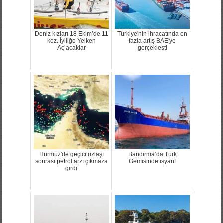
Deniz kızları 18 Ekim’de 11
Türkiye'nin ihracatında en
kez. İyiliğe Yelken
fazla artış BAE'ye
Aç’acaklar
gerçekleşti
Hürmüz'de geçici uzlaşı
Bandırma’da Türk
sonrası petrol arzı çıkmaza
Gemisinde isyan!
girdi