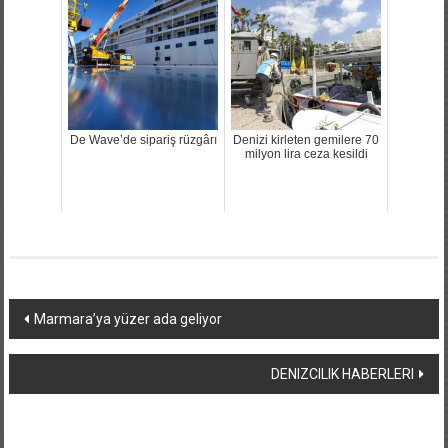
De Wave’de sipariş rüzgârı
Denizi kirleten gemilere 70
milyon lira ceza kesildi
Yazı
Marmara’ya yüzer ada geliyor
dolaşımı
DENIZCILIK HABERLERI