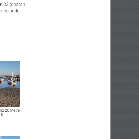
in 32 groston
ır bulundu.
niz 20 Metre
di