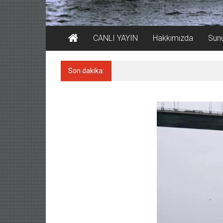
CANLI YAYIN
Hakkımızda
Sun
Son dakika:
Keşfedildi: En büyük Mercan 