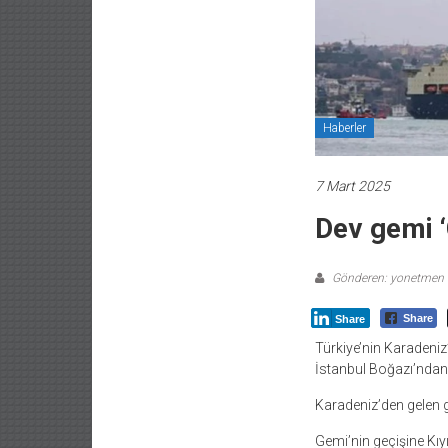
Haberler
7 Mart 2025
Dev gemi ‘
Gönderen: yonetmen
Share
Share
Türkiye’nin Karadeniz
İstanbul Boğazı’ndan 
Karadeniz’den gelen 
Gemi’nin geçişine Kıy