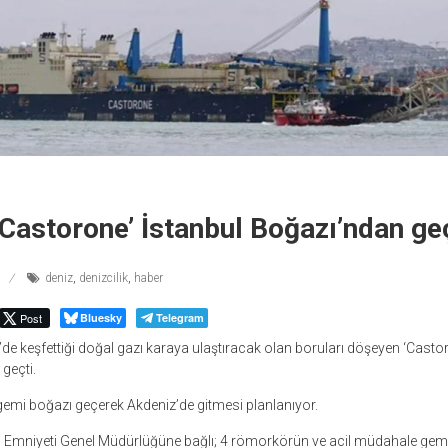
Castorone’ İstanbul Boğazı’ndan geç
deniz
,
denizcilik
,
haber
Post
Bluesky
Telegram
’de keşfettiği doğal gazı karaya ulaştıracak olan boruları döşeyen ‘Castor
geçti.
gemi boğazı geçerek Akdeniz’de gitmesi planlanıyor.
ı Emniyeti Genel Müdürlüğüne bağlı; 4 römorkörün ve acil müdahale gemi