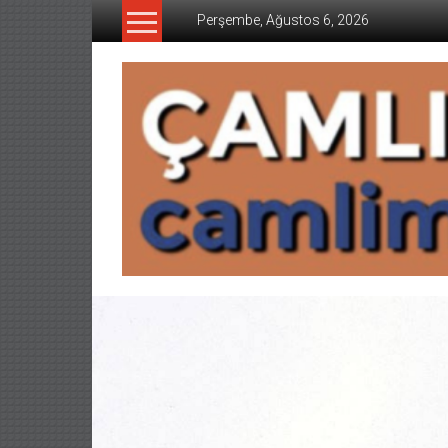
İçeriğe
Perşembe, Ağustos 6, 2026
geç
CAMLIMANI
AKADEMI