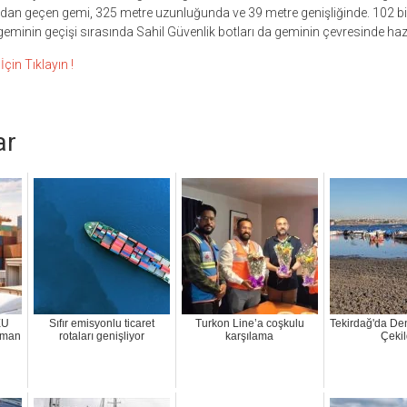
’ndan geçen gemi, 325 metre uzunluğunda ve 39 metre genişliğinde. 102 b
 geminin geçişi sırasında Sahil Güvenlik botları da geminin çevresinde haz
çin Tıklayın !
ar
EU
Sıfır emisyonlu ticaret
Turkon Line’a coşkulu
Tekirdağ'da De
liman
rotaları genişliyor
karşılama
Çekil