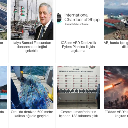
or
İtalya Sumud Filosundan
ICS’ten ABD Denizcilik
AB, hurda için 
donanma desteğini
Eylem Planı'na ilişkin
dikt
çekebilir
açıklama
 da
Ordu'da denizde 500 metre
Çeşme Limanı'nda tırın
FBI'dan ABD'ni
kalkan ağı ele geçirildi
içinden 138 tabanca çıktı
kaçıran 