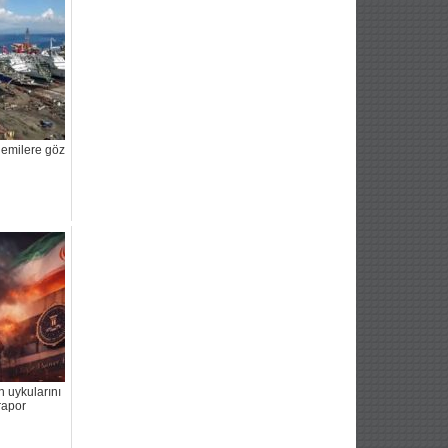
gemilere göz
i
n uykularını
rapor