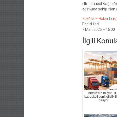
etti. İstanbul Boğazı
ağırlığına sahip olan
7DENIZ – Haber Linki İ
DenizHindi
7 Mart 2025 – 16:00
İlgili Konul
Mersin’e 5 milyon T
kapasiteli yeni lojistik 
geliyor