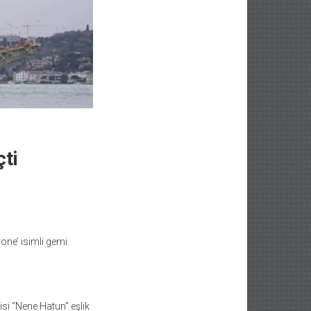
ti
one’ isimli gemi
si “Nene Hatun” eşlik