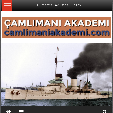
İçeriğe
Cumartesi, Ağustos 8, 2026
geç
CAMLIMANI
AKADEMI