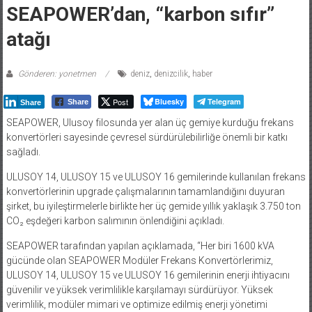
SEAPOWER’dan, “karbon sıfır”
atağı
Gönderen: yonetmen
deniz
,
denizcilik
,
haber
Post
Bluesky
Telegram
Share
Share
SEAPOWER, Ulusoy filosunda yer alan üç gemiye kurduğu frekans
konvertörleri sayesinde çevresel sürdürülebilirliğe önemli bir katkı
sağladı.
ULUSOY 14, ULUSOY 15 ve ULUSOY 16 gemilerinde kullanılan frekans
konvertörlerinin upgrade çalışmalarının tamamlandığını duyuran
şirket, bu iyileştirmelerle birlikte her üç gemide yıllık yaklaşık 3.750 ton
CO₂ eşdeğeri karbon salımının önlendiğini açıkladı.
SEAPOWER tarafından yapılan açıklamada, “Her biri 1600 kVA
gücünde olan SEAPOWER Modüler Frekans Konvertörlerimiz,
ULUSOY 14, ULUSOY 15 ve ULUSOY 16 gemilerinin enerji ihtiyacını
güvenilir ve yüksek verimlilikle karşılamayı sürdürüyor. Yüksek
verimlilik, modüler mimari ve optimize edilmiş enerji yönetimi