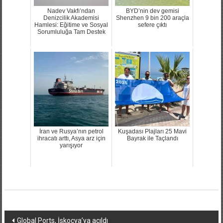
Nadev Vakfı’ndan
BYD’nin dev gemisi
Denizcilik Akademisi
Shenzhen 9 bin 200 araçla
Hamlesi: Eğitime ve Sosyal
sefere çıktı
Sorumluluğa Tam Destek
İran ve Rusya’nın petrol
Kuşadası Plajları 25 Mavi
ihracatı arttı, Asya arz için
Bayrak ile Taçlandı
yarışıyor
Yazı
Global Ports, İskoçya’ya açıldı