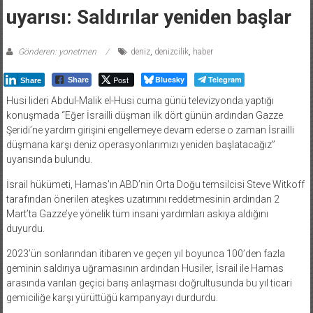
uyarısı: Saldırılar yeniden başlar
Gönderen: yonetmen
deniz
,
denizcilik
,
haber
Post
Bluesky
Telegram
Share
Share
Husi lideri Abdul-Malik el-Husi cuma günü televizyonda yaptığı
konuşmada “Eğer İsrailli düşman ilk dört günün ardından Gazze
Şeridi’ne yardım girişini engellemeye devam ederse o zaman İsrailli
düşmana karşı deniz operasyonlarımızı yeniden başlatacağız”
uyarısında bulundu.
İsrail hükümeti, Hamas’ın ABD’nin Orta Doğu temsilcisi Steve Witkoff
tarafından önerilen ateşkes uzatımını reddetmesinin ardından 2
Mart’ta Gazze’ye yönelik tüm insani yardımları askıya aldığını
duyurdu.
2023’ün sonlarından itibaren ve geçen yıl boyunca 100’den fazla
geminin saldırıya uğramasının ardından Husiler, İsrail ile Hamas
arasında varılan geçici barış anlaşması doğrultusunda bu yıl ticari
gemiciliğe karşı yürüttüğü kampanyayı durdurdu.