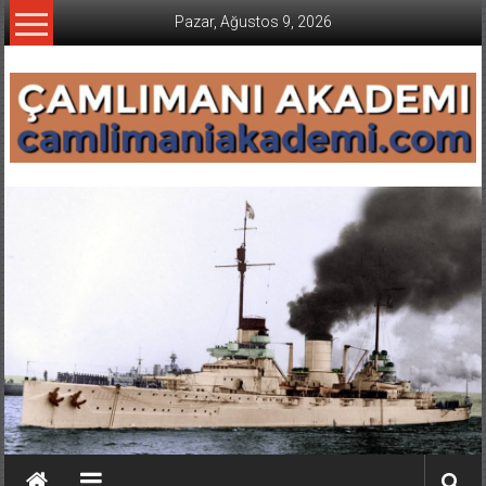
İçeriğe
Pazar, Ağustos 9, 2026
geç
CAMLIMANI
AKADEMI