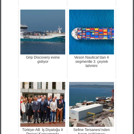
Grip Discovery evine
Veson Nautical’dan 4
gidiyor
segmentte 3. çeyrek
tahmini
Türkiye-AB İş Diyaloğu II
Sefine Tersanesi’nden
Projesi Kapsamında
basın açıklaması