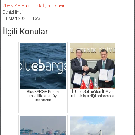
7DENIZ – Haber Linki İçin Tıklayın !
DenizHindi
11 Mart 2025 – 16:30
İlgili Konular
BlueBARGE Projesi
İTÜ ile Sefine’den İDA ve
denizcilik sektörüyle
robotik iş birliği anlaşması
tanışacak