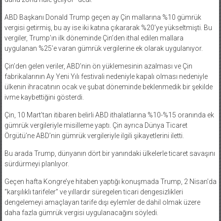
ABD Başkanı Donald Trump geçen ay Çin mallarına %10 gümrük
vergisi getirmiş, bu ay ise iki katına çıkararak %20’ye yükseltmişti. Bu
vergiler, Trump’ın ilk döneminde Çin’den ithal edilen mallara
uygulanan %25’e varan gümrük vergilerine ek olarak uygulanıyor.
Çin’den gelen veriler, ABD’nin ön yüklemesinin azalması ve Çin
fabrikalarının Ay Yeni Yılı festivali nedeniyle kapalı olması nedeniyle
ülkenin ihracatının ocak ve şubat döneminde beklenmedik bir şekilde
ivme kaybettiğini gösterdi.
Çin, 10 Mart’tan itibaren belirli ABD ithalatlarına %10-%15 oranında ek
gümrük vergileriyle misilleme yaptı. Çin ayrıca Dünya Ticaret
Örgütü’ne ABD’nin gümrük vergileriyle ilgili şikayetlerini iletti.
Bu arada Trump, dünyanın dört bir yanındaki ülkelerle ticaret savaşını
sürdürmeyi planlıyor.
Geçen hafta Kongre’ye hitaben yaptığı konuşmada Trump, 2 Nisan’da
“karşılıklı tarifeler” ve yıllardır süregelen ticari dengesizlikleri
dengelemeyi amaçlayan tarife dışı eylemler de dahil olmak üzere
daha fazla gümrük vergisi uygulanacağını söyledi.