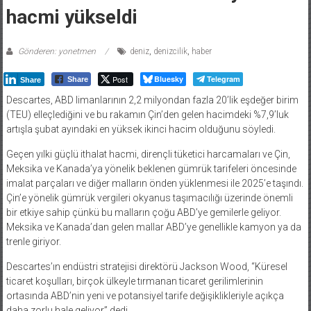
hacmi yükseldi
Gönderen: yonetmen
deniz
,
denizcilik
,
haber
Post
Bluesky
Telegram
Share
Share
Descartes, ABD limanlarının 2,2 milyondan fazla 20’lik eşdeğer birim
(TEU) elleçlediğini ve bu rakamın Çin’den gelen hacimdeki %7,9’luk
artışla şubat ayındaki en yüksek ikinci hacim olduğunu söyledi.
Geçen yılki güçlü ithalat hacmi, dirençli tüketici harcamaları ve Çin,
Meksika ve Kanada’ya yönelik beklenen gümrük tarifeleri öncesinde
imalat parçaları ve diğer malların önden yüklenmesi ile 2025’e taşındı.
Çin’e yönelik gümrük vergileri okyanus taşımacılığı üzerinde önemli
bir etkiye sahip çünkü bu malların çoğu ABD’ye gemilerle geliyor.
Meksika ve Kanada’dan gelen mallar ABD’ye genellikle kamyon ya da
trenle giriyor.
Descartes’ın endüstri stratejisi direktörü Jackson Wood, “Küresel
ticaret koşulları, birçok ülkeyle tırmanan ticaret gerilimlerinin
ortasında ABD’nin yeni ve potansiyel tarife değişiklikleriyle açıkça
daha zorlu hale geliyor” dedi.