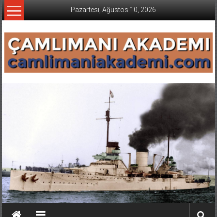
İçeriğe
Pazartesi, Ağustos 10, 2026
geç
CAMLIMANI
AKADEMI