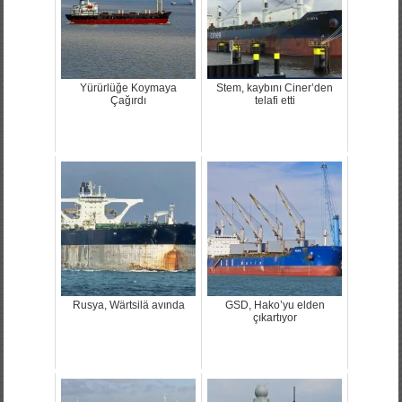
Yürürlüğe Koymaya
Stem, kaybını Ciner’den
Çağırdı
telafi etti
Rusya, Wärtsilä avında
GSD, Hako’yu elden
çıkartıyor