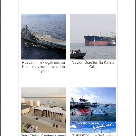
Rusya’nın tek uçak gemisi
Navlun Ücretleri İki Katına
Kuznetsov kuru havuzdan
Çıktı
ayrıldı
PetroGlobal Ceyhan'ı enerji
TURMEPA’dan Boğaz’da