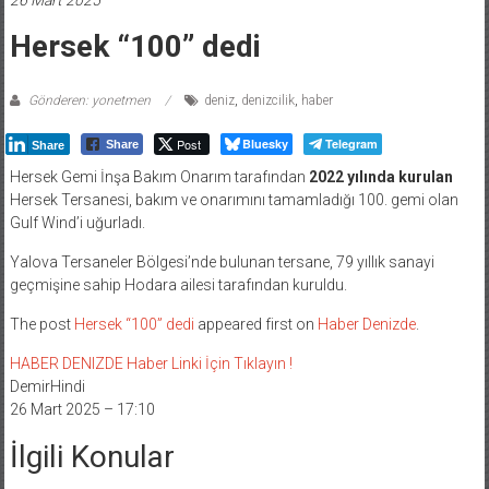
Hersek “100” dedi
Gönderen: yonetmen
deniz
,
denizcilik
,
haber
Post
Bluesky
Telegram
Share
Share
Hersek Gemi İnşa Bakım Onarım tarafından
2022 yılında kurulan
Hersek Tersanesi, bakım ve onarımını tamamladığı
100. gemi olan
Gulf Wind’i uğurladı.
Yalova Tersaneler Bölgesi’nde bulunan tersane, 79 yıllık sanayi
geçmişine sahip Hodara ailesi tarafından kuruldu.
The post
Hersek “100” dedi
appeared first on
Haber Denizde
.
HABER DENIZDE Haber Linki İçin Tıklayın !
DemirHindi
26 Mart 2025 – 17:10
İlgili Konular