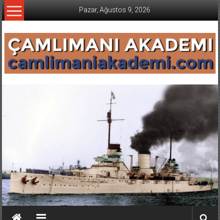
İçeriğe
Pazar, Ağustos 9, 2026
geç
CAMLIMANI
AKADEMI