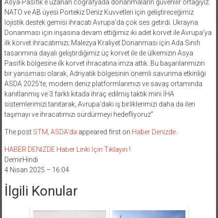
Asya-Pasifik’e uzanan coğrafyada donanmaların güvenilir ortağıyız.
NATO ve AB üyesi Portekiz Deniz Kuvvetleri için geliştireceğimiz
lojistik destek gemisi ihracatı Avrupa’da çok ses getirdi. Ukrayna
Donanması için inşasına devam ettiğimiz iki adet korvet ile Avrupa’ya
ilk korvet ihracatımızı; Malezya Kraliyet Donanması için Ada Sınıfı
tasarımına dayalı geliştirdiğimiz üç korvet ile de ülkemizin Asya
Pasifik bölgesine ilk korvet ihracatına imza attık. Bu başarılarımızın
bir yansıması olarak, Adriyatik bölgesinin önemli savunma etkinliği
ASDA 2025’te, modern deniz platformlarımızı ve savaş ortamında
kanıtlanmış ve 3 farklı kıtada ihraç edilmiş taktik mini İHA
sistemlerimizi tanıtarak, Avrupa’daki iş birliklerimizi daha da ileri
taşımayı ve ihracatımızı sürdürmeyi hedefliyoruz”
The post
STM, ASDA’da
appeared first on
Haber Denizde
.
HABER DENIZDE Haber Linki İçin Tıklayın !
DemirHindi
4 Nisan 2025 – 16:04
İlgili Konular