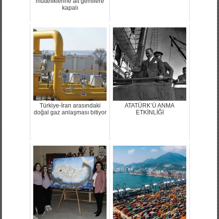
müttefiklerine ait gemilere
kapalı
Türkiye-İran arasındaki
ATATÜRK’Ü ANMA
doğal gaz anlaşması bitiyor
ETKİNLİĞİ