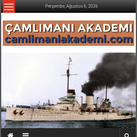
İçeriğe
Perşembe, Ağustos 6, 2026
geç
CAMLIMANI
AKADEMI