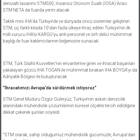
denizaltı tasarımı STM500, İnsansız Otonom Sualtı (İOSA) Aracı
STM NETA da fuarda yerini alacak.
Taktik mini İHA’da Türkiye’de ve dünyada öncü sistemler geliştiren
STM, üç farklı kıtada 10’dan fazla ülkeye ihraç edilen Türkiye’nin ilk
milli vurucu İHA’sı KARGU’yu anti-personel ve zırh delici mühimmat
başlığı ile fuar katılımcılarının beğenisine sunacak.
STM, Türk Silahlı Kuvvetleri’nin envanterine giren ve ihracat başarıları
yakalayan gözcü İHA TOGAN ile mühimmat bırakan İHA BOYGA’yı da
Adriyatik Bölgesi ile buluşturacak.
“İhracatımızı Avrupa’da sürdürmek istiyoruz”
STM Genel Müdürü Özgür Güleryüz, Türkiye’nin askeri denizcilik
alanındaki mühendislik çözümlerinin küresel ölçekte tercih edildiğine
dikkat çekerek şunları söyledi:
“STM olarak, sahip olduğumuz mühendislik gücümüzle, Avrupa’dan