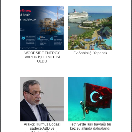
WOODSİDE ENERGY
Ev Sahipliği Yapacak
VARLIK İŞLETMECİSİ
OLDU
Arakçi: Hürmüz Boğazı
Fethiye'deTürk bayrağı bu
sadece ABD ve
kez su altında dalgalandı