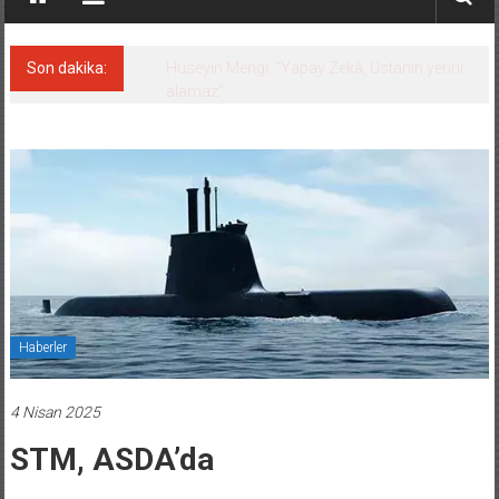
Son dakika:
Hat-San Tersanesi’nden yüzer havuza
omurga: NB26
Haberler
4 Nisan 2025
STM, ASDA’da