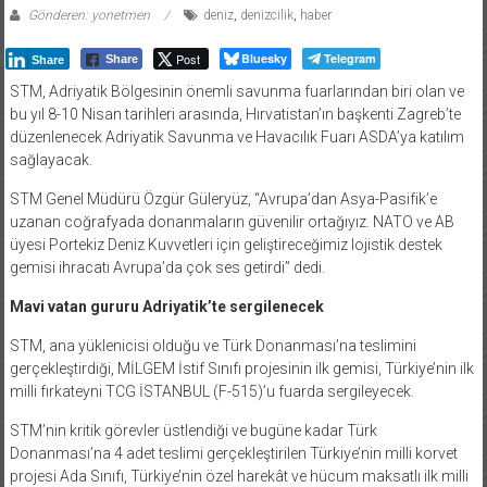
Gönderen: yonetmen
deniz
,
denizcilik
,
haber
Post
Bluesky
Telegram
Share
Share
STM, Adriyatik Bölgesinin önemli savunma fuarlarından biri olan ve
bu yıl 8-10 Nisan tarihleri arasında, Hırvatistan’ın başkenti Zagreb’te
düzenlenecek Adriyatik Savunma ve Havacılık Fuarı ASDA’ya katılım
sağlayacak.
STM Genel Müdürü Özgür Güleryüz, “Avrupa’dan Asya-Pasifik’e
uzanan coğrafyada donanmaların güvenilir ortağıyız. NATO ve AB
üyesi Portekiz Deniz Kuvvetleri için geliştireceğimiz lojistik destek
gemisi ihracatı Avrupa’da çok ses getirdi” dedi.
Mavi vatan gururu Adriyatik’te sergilenecek
STM, ana yüklenicisi olduğu ve Türk Donanması’na teslimini
gerçekleştirdiği, MİLGEM İstif Sınıfı projesinin ilk gemisi, Türkiye’nin ilk
milli fırkateyni TCG İSTANBUL (F-515)’u fuarda sergileyecek.
STM’nin kritik görevler üstlendiği ve bugüne kadar Türk
Donanması’na 4 adet teslimi gerçekleştirilen Türkiye’nin milli korvet
projesi Ada Sınıfı, Türkiye’nin özel harekât ve hücum maksatlı ilk milli