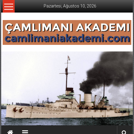
İçeriğe
Pazartesi, Ağustos 10, 2026
geç
CAMLIMANI
AKADEMI