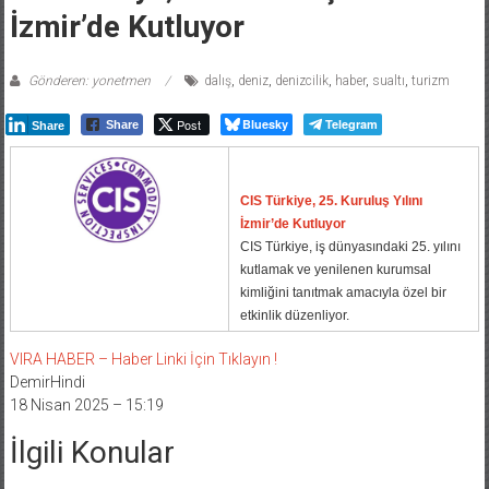
İzmir’de Kutluyor
Gönderen: yonetmen
dalış
,
deniz
,
denizcilik
,
haber
,
sualtı
,
turizm
Post
Bluesky
Telegram
Share
Share
CIS Türkiye, 25. Kuruluş Yılını
İzmir’de Kutluyor
CIS Türkiye, iş dünyasındaki 25. yılını
kutlamak ve yenilenen kurumsal
kimliğini tanıtmak amacıyla özel bir
etkinlik düzenliyor.
VIRA HABER – Haber Linki İçin Tıklayın !
DemirHindi
18 Nisan 2025 – 15:19
İlgili Konular